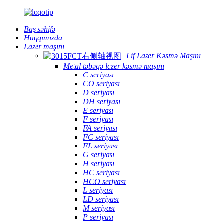
Baş səhifə
Haqqımızda
Lazer maşını
Lif Lazer Kəsmə Maşını
Metal təbəqə lazer kəsmə maşını
C seriyası
CO seriyası
D seriyası
DH seriyası
E seriyası
F seriyası
FA seriyası
FC seriyası
FL seriyası
G seriyası
H seriyası
HC seriyası
HCO seriyası
L seriyası
LD seriyası
M seriyası
P seriyası