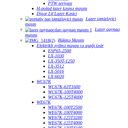
PTW seriyası
H-polad lazer kəsmə maşını
Digər Lif Lazer Kəsici
Lazer təmizləyici
maşın
Lazer qaynaq
maşını
Bükmə Maşını
Elektrikli əyilmə maşını və aşağı təsir
ESP65-2500
LX-1030
LX-350T-1250
LX-3512
LX-5016
LX-6020
WC67K
WC67K-63T1600
WC67K-100T4000
WC67K-125T4000
WE67K
WE67K-100T2500
WE67K-100T4000
WE67K-125T3200
WE67K-125T4000
WE67K-130T4100