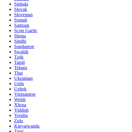
Sinhala
Slovak
Slovenian
Somali
Samoan
Scots Gaelic
Shona
Sindhi
Sundanese
Swahili
Tajik
Tamil
Telugu
Thai
Ukrainian
Urdu
Uzbek
Vietnamese
Welsh
Xhosa
Yiddish
Yoruba
Zulu
Kinyarwanda
Tatar