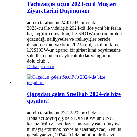
Təchizatçısı üçün 2023-cü il Müştəri
Ziyarətlərini Düşünürəm
admin tərəfindən 24-01-03 tarixində
2023-cü illə vidalaşıb 2024-cü ildə yeni bir fəslin
başlanğıcını qoyarkən, LXSHOW-un son bir ildə
qazandığı nailiyyətlər və irəliləyişlər barədə
düşünməsinin vaxtıdır. 2023-cü il, sələfləri kimi,
LXSHOW-un aparıcı bir şirkət kimi böyüməsinə
şahidlik edən çoxsaylı çətinliklər və uğurlarla
dolu olub...
Daha çox oxu
Qarşıdan gələn SteelFab 2024-də bizə
qoşulun!
admin tərəfindən 23-12-29 tarixində
Hətta acı soyuq qış belə LXSHOW-un CNC
kəsmə üçün ən son lazer innovasiyasını dünyaya
nümayiş etdirmək həvəsini azaltmayacaq. Yeni ili
qarşılayarkən, 2024-cü ildə mühüm bir ticarət