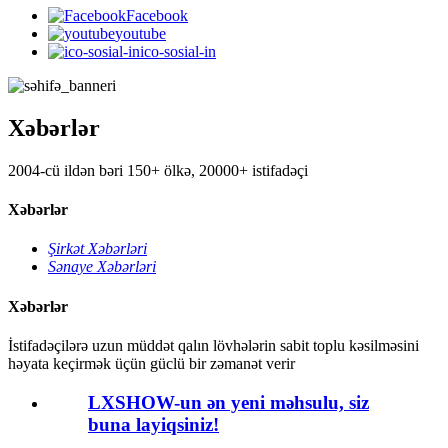
Facebook
youtube
ico-sosial-in
Xəbərlər
2004-cü ildən bəri 150+ ölkə, 20000+ istifadəçi
Xəbərlər
Şirkət Xəbərləri
Sənaye Xəbərləri
Xəbərlər
İstifadəçilərə uzun müddət qalın lövhələrin sabit toplu kəsilməsini
həyata keçirmək üçün güclü bir zəmanət verir
LXSHOW-un ən yeni məhsulu, siz
buna layiqsiniz!