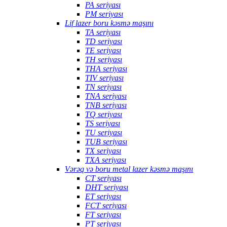
PA seriyası
PM seriyası
Lif lazer boru kəsmə maşını
TA seriyası
TD seriyası
TE seriyası
TH seriyası
THA seriyası
TIV seriyası
TN seriyası
TNA seriyası
TNB seriyası
TQ seriyası
TS seriyası
TU seriyası
TUB seriyası
TX seriyası
TXA seriyası
Vərəq və boru metal lazer kəsmə maşını
CT seriyası
DHT seriyası
ET seriyası
FCT seriyası
FT seriyası
PT seriyası