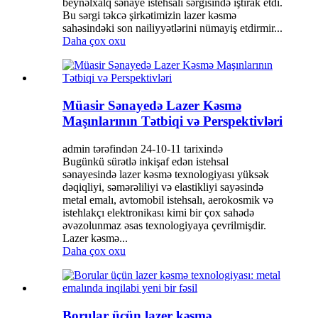
beynəlxalq sənaye istehsalı sərgisində iştirak etdi.
Bu sərgi təkcə şirkətimizin lazer kəsmə
sahəsindəki son nailiyyətlərini nümayiş etdirmir...
Daha çox oxu
Müasir Sənayedə Lazer Kəsmə
Maşınlarının Tətbiqi və Perspektivləri
admin tərəfindən 24-10-11 tarixində
Bugünkü sürətlə inkişaf edən istehsal
sənayesində lazer kəsmə texnologiyası yüksək
dəqiqliyi, səmərəliliyi və elastikliyi sayəsində
metal emalı, avtomobil istehsalı, aerokosmik və
istehlakçı elektronikası kimi bir çox sahədə
əvəzolunmaz əsas texnologiyaya çevrilmişdir.
Lazer kəsmə...
Daha çox oxu
Borular üçün lazer kəsmə