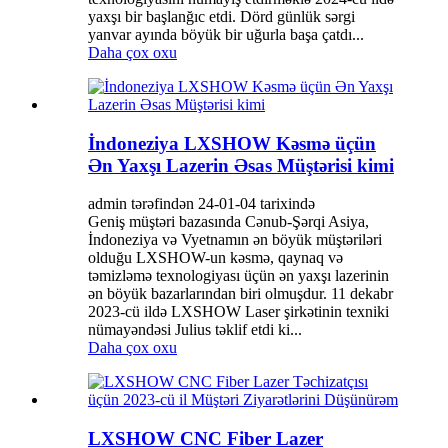
yaxşı bir başlanğıc etdi. Dörd günlük sərgi
yanvar ayında böyük bir uğurla başa çatdı...
Daha çox oxu
İndoneziya LXSHOW Kəsmə üçün
Ən Yaxşı Lazerin Əsas Müştərisi kimi
admin tərəfindən 24-01-04 tarixində
Geniş müştəri bazasında Cənub-Şərqi Asiya,
İndoneziya və Vyetnamın ən böyük müştəriləri
olduğu LXSHOW-un kəsmə, qaynaq və
təmizləmə texnologiyası üçün ən yaxşı lazerinin
ən böyük bazarlarından biri olmuşdur. 11 dekabr
2023-cü ildə LXSHOW Laser şirkətinin texniki
nümayəndəsi Julius təklif etdi ki...
Daha çox oxu
LXSHOW CNC Fiber Lazer