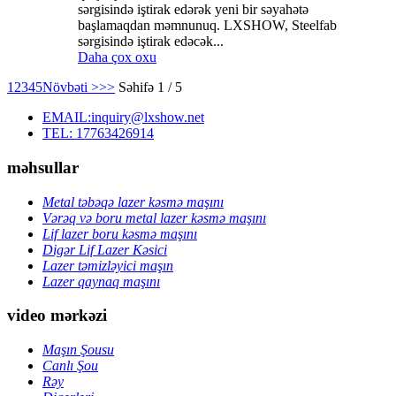
sərgisində iştirak edərək yeni bir səyahətə
başlamaqdan məmnunuq. LXSHOW, Steelfab
sərgisində iştirak edəcək...
Daha çox oxu
1
2
3
4
5
Növbəti >
>>
Səhifə 1 / 5
EMAIL:inquiry@lxshow.net
TEL: 17763426914
məhsullar
Metal təbəqə lazer kəsmə maşını
Vərəq və boru metal lazer kəsmə maşını
Lif lazer boru kəsmə maşını
Digər Lif Lazer Kəsici
Lazer təmizləyici maşın
Lazer qaynaq maşını
video mərkəzi
Maşın Şousu
Canlı Şou
Rəy