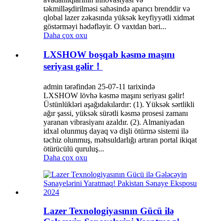
təkmilləşdirilməsi sahəsində aparıcı brenddir və
qlobal lazer zəkasında yüksək keyfiyyətli xidmət
göstərməyi hədəfləyir. O vaxtdan bəri...
Daha çox oxu
LXSHOW boşqab kəsmə maşını
seriyası gəlir！
admin tərəfindən 25-07-11 tarixində
LXSHOW lövhə kəsmə maşını seriyası gəlir!
Üstünlükləri aşağıdakılardır: (1). Yüksək sərtlikli
ağır şassi, yüksək sürətli kəsmə prosesi zamanı
yaranan vibrasiyanı azaldır. (2). Almaniyadan
idxal olunmuş dayaq və dişli ötürmə sistemi ilə
təchiz olunmuş, məhsuldarlığı artıran portal ikiqat
ötürücülü quruluş...
Daha çox oxu
Lazer Texnologiyasının Gücü ilə