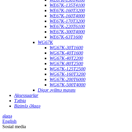
WE67K-135T4100
WE67K-160T3200
WE67K-160T4000
WE67K-170T3200
WE67K-220T6100
WE67K-300T4000
WE67K-63T1600
WG67K
WG67K-30T1600
WG67K-40T1600
WG67K-40T2200
WG67K-80T2500
WG67K-125T2500
WG67K-160T3200
WG67K-200T6000
WG67K-500T4000
Digər əyilmə maşını
Aksessuarlar
Tətbiq
Bizimlə Əlaqə
əlaqə
English
Sosial media