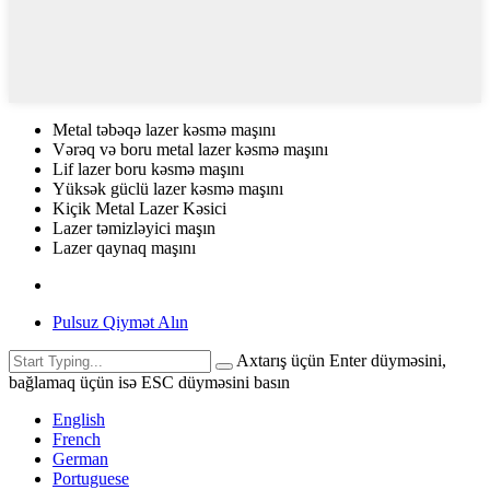
Metal təbəqə lazer kəsmə maşını
Vərəq və boru metal lazer kəsmə maşını
Lif lazer boru kəsmə maşını
Yüksək güclü lazer kəsmə maşını
Kiçik Metal Lazer Kəsici
Lazer təmizləyici maşın
Lazer qaynaq maşını
Pulsuz Qiymət Alın
Axtarış üçün Enter düyməsini,
bağlamaq üçün isə ESC düyməsini basın
English
French
German
Portuguese