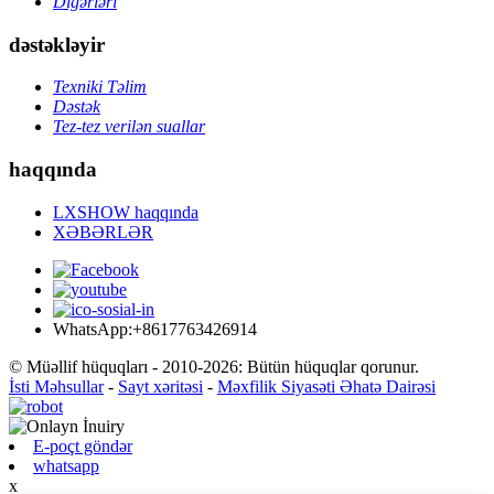
Digərləri
dəstəkləyir
Texniki Təlim
Dəstək
Tez-tez verilən suallar
haqqında
LXSHOW haqqında
XƏBƏRLƏR
WhatsApp:+8617763426914
© Müəllif hüquqları - 2010-2026: Bütün hüquqlar qorunur.
İsti Məhsullar
-
Sayt xəritəsi
-
Məxfilik Siyasəti Əhatə Dairəsi
E-poçt göndər
whatsapp
x