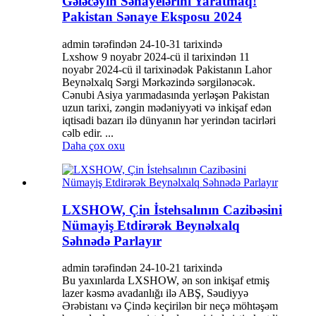
Gələcəyin Sənayelərini Yaratmaq!
Pakistan Sənaye Eksposu 2024
admin tərəfindən 24-10-31 tarixində
Lxshow 9 noyabr 2024-cü il tarixindən 11
noyabr 2024-cü il tarixinədək Pakistanın Lahor
Beynəlxalq Sərgi Mərkəzində sərgilənəcək.
Cənubi Asiya yarımadasında yerləşən Pakistan
uzun tarixi, zəngin mədəniyyəti və inkişaf edən
iqtisadi bazarı ilə dünyanın hər yerindən tacirləri
cəlb edir. ...
Daha çox oxu
LXSHOW, Çin İstehsalının Cazibəsini
Nümayiş Etdirərək Beynəlxalq
Səhnədə Parlayır
admin tərəfindən 24-10-21 tarixində
Bu yaxınlarda LXSHOW, ən son inkişaf etmiş
lazer kəsmə avadanlığı ilə ABŞ, Səudiyyə
Ərəbistanı və Çində keçirilən bir neçə möhtəşəm