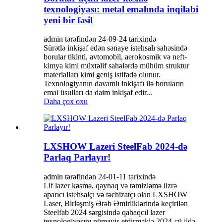
texnologiyası: metal emalında inqilabi
yeni bir fəsil
admin tərəfindən 24-09-24 tarixində
Sürətlə inkişaf edən sənaye istehsalı sahəsində
borular tikinti, avtomobil, aerokosmik və neft-
kimya kimi müxtəlif sahələrdə mühüm struktur
materialları kimi geniş istifadə olunur.
Texnologiyanın davamlı inkişafı ilə boruların
emal üsulları da daim inkişaf edir...
Daha çox oxu
LXSHOW Lazeri SteelFab 2024-də
Parlaq Parlayır!
admin tərəfindən 24-01-11 tarixində
Lif lazer kəsmə, qaynaq və təmizləmə üzrə
aparıcı istehsalçı və təchizatçı olan LXSHOW
Laser, Birləşmiş Ərəb Əmirliklərində keçirilən
Steelfab 2024 sərgisində qabaqcıl lazer
texnologiyasını nümayiş etdirməklə 2024-cü ildə