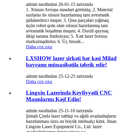
admin tərəfindən 26-01-15 tarixində
1. Xüsusi Avropa standart görünüş; 2. Material
saxlama ilə xüsusi hazırlanmış tam avtomatik
qidalandırıcı maşın; 3. Qısa parçaları yığmaq
üçün robot qolu olan xüsusi hazırlanmış tam
avtomatik boşaltma maşını; 4. Daxili qaynaq
tikişi tanıma funksiyası; 5. Xətt lazer borusu
mərkəzləşdirmə; 6. Üç hissəli...
Daha çox oxu
LXSHOW lazer şirkəti hər kəsi Milad
bayramı münasibətilə təbrik edir!
admin tərəfindən 25-12-25 tarixində
Daha çox oxu
Lingxiu Lazerində Keyfiyyətli CNC
Maşınlarını Kəşf Edin!
admin tərəfindən 25-11-10 tarixində
Şimali Çində lazer tətbiqi və ağıllı avadanlıqların
hazırlanması üzrə ən böyük istehsalçı kimi. Jinan
Lingxiu Laser Equipment Co., Ltd. lazer
avadanlıqlarının innovasiyası və