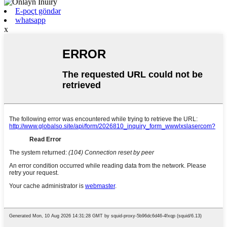
E-poçt göndər
whatsapp
x