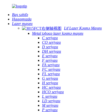
Baş səhifə
Haqqımızda
Lazer maşını
Lif Lazer Kəsmə Maşını
Metal təbəqə lazer kəsmə maşını
C seriyası
CO seriyası
D seriyası
DH seriyası
E seriyası
F seriyası
FA seriyası
FC seriyası
FL seriyası
G seriyası
H seriyası
HC seriyası
HCO seriyası
L seriyası
LD seriyası
M seriyası
P seriyası