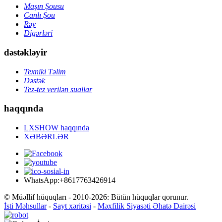
Maşın Şousu
Canlı Şou
Rəy
Digərləri
dəstəkləyir
Texniki Təlim
Dəstək
Tez-tez verilən suallar
haqqında
LXSHOW haqqında
XƏBƏRLƏR
WhatsApp:+8617763426914
© Müəllif hüquqları - 2010-2026: Bütün hüquqlar qorunur.
İsti Məhsullar
-
Sayt xəritəsi
-
Məxfilik Siyasəti Əhatə Dairəsi