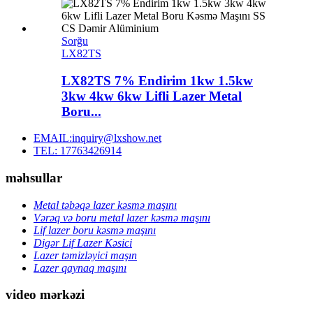
Sorğu
LX82TS
LX82TS 7% Endirim 1kw 1.5kw
3kw 4kw 6kw Lifli Lazer Metal
Boru...
EMAIL:inquiry@lxshow.net
TEL: 17763426914
məhsullar
Metal təbəqə lazer kəsmə maşını
Vərəq və boru metal lazer kəsmə maşını
Lif lazer boru kəsmə maşını
Digər Lif Lazer Kəsici
Lazer təmizləyici maşın
Lazer qaynaq maşını
video mərkəzi