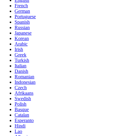
English
French
German
Portuguese
Spanish
Russian
Japanese
Korean
Arabic
Irish
Greek
Turkish
Italian
Danish
Romanian
Indonesian
Czech
Afrikaans
Swedish
Polish
Basque
Catalan
Esperanto
Hindi
Lao