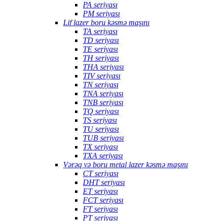
PA seriyası
PM seriyası
Lif lazer boru kəsmə maşını
TA seriyası
TD seriyası
TE seriyası
TH seriyası
THA seriyası
TIV seriyası
TN seriyası
TNA seriyası
TNB seriyası
TQ seriyası
TS seriyası
TU seriyası
TUB seriyası
TX seriyası
TXA seriyası
Vərəq və boru metal lazer kəsmə maşını
CT seriyası
DHT seriyası
ET seriyası
FCT seriyası
FT seriyası
PT seriyası