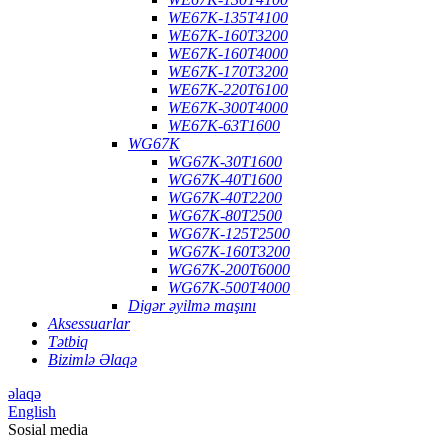
WE67K-135T4100
WE67K-160T3200
WE67K-160T4000
WE67K-170T3200
WE67K-220T6100
WE67K-300T4000
WE67K-63T1600
WG67K
WG67K-30T1600
WG67K-40T1600
WG67K-40T2200
WG67K-80T2500
WG67K-125T2500
WG67K-160T3200
WG67K-200T6000
WG67K-500T4000
Digər əyilmə maşını
Aksessuarlar
Tətbiq
Bizimlə Əlaqə
əlaqə
English
Sosial media