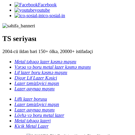
Facebook
youtube
ico-sosial-in
TS seriyası
2004-cü ildən bəri 150+ ölkə, 20000+ istifadəçi
Metal təbəqə lazer kəsmə maşını
Vərəq və boru metal lazer kəsmə maşını
Lif lazer boru kəsmə maşını
Digər Lif Lazer Kəsici
Lazer təmizləyici maşın
Lazer qaynaq maşını
Lifli lazer borusu
Lazer təmizləyici maşın
Lazer qaynaq maşını
Lövhə və boru metal lazer
Metal təbəqə lazeri
Kiçik Metal Lazer