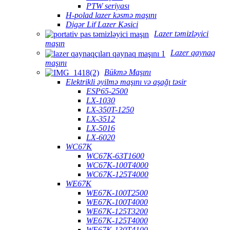
PTW seriyası
H-polad lazer kəsmə maşını
Digər Lif Lazer Kəsici
Lazer təmizləyici
maşın
Lazer qaynaq
maşını
Bükmə Maşını
Elektrikli əyilmə maşını və aşağı təsir
ESP65-2500
LX-1030
LX-350T-1250
LX-3512
LX-5016
LX-6020
WC67K
WC67K-63T1600
WC67K-100T4000
WC67K-125T4000
WE67K
WE67K-100T2500
WE67K-100T4000
WE67K-125T3200
WE67K-125T4000
WE67K-130T4100