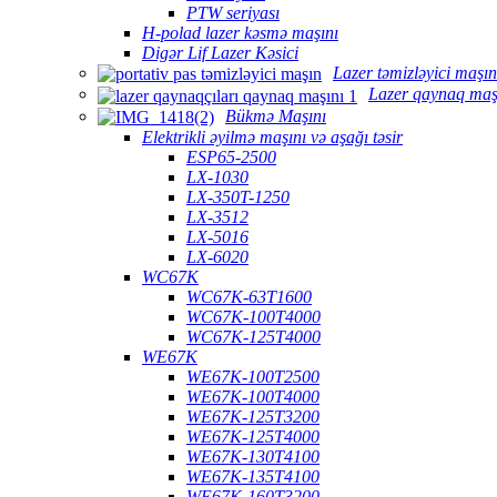
PTW seriyası
H-polad lazer kəsmə maşını
Digər Lif Lazer Kəsici
Lazer təmizləyici maşın
Lazer qaynaq maş
Bükmə Maşını
Elektrikli əyilmə maşını və aşağı təsir
ESP65-2500
LX-1030
LX-350T-1250
LX-3512
LX-5016
LX-6020
WC67K
WC67K-63T1600
WC67K-100T4000
WC67K-125T4000
WE67K
WE67K-100T2500
WE67K-100T4000
WE67K-125T3200
WE67K-125T4000
WE67K-130T4100
WE67K-135T4100
WE67K-160T3200