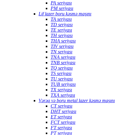
PA seriyası
PM seriyası
Lif lazer boru kəsmə maşını
TA seriyası
TD seriyası
TE seriyası
TH seriyası
THA seriyası
TIV seriyası
TN seriyası
TNA seriyası
TNB seriyası
TQ seriyası
TS seriyası
TU seriyası
TUB seriyası
TX seriyası
TXA seriyası
Vərəq və boru metal lazer kəsmə maşını
CT seriyası
DHT seriyası
ET seriyası
FCT seriyası
FT seriyası
PT seriyası