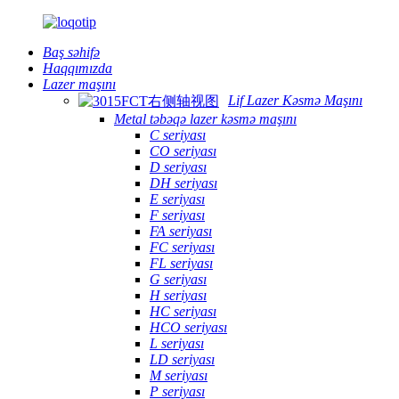
Baş səhifə
Haqqımızda
Lazer maşını
Lif Lazer Kəsmə Maşını
Metal təbəqə lazer kəsmə maşını
C seriyası
CO seriyası
D seriyası
DH seriyası
E seriyası
F seriyası
FA seriyası
FC seriyası
FL seriyası
G seriyası
H seriyası
HC seriyası
HCO seriyası
L seriyası
LD seriyası
M seriyası
P seriyası