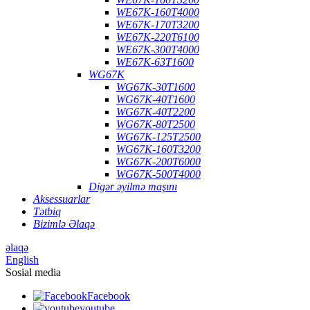
WE67K-160T4000
WE67K-170T3200
WE67K-220T6100
WE67K-300T4000
WE67K-63T1600
WG67K
WG67K-30T1600
WG67K-40T1600
WG67K-40T2200
WG67K-80T2500
WG67K-125T2500
WG67K-160T3200
WG67K-200T6000
WG67K-500T4000
Digər əyilmə maşını
Aksessuarlar
Tətbiq
Bizimlə Əlaqə
əlaqə
English
Sosial media
Facebook
youtube