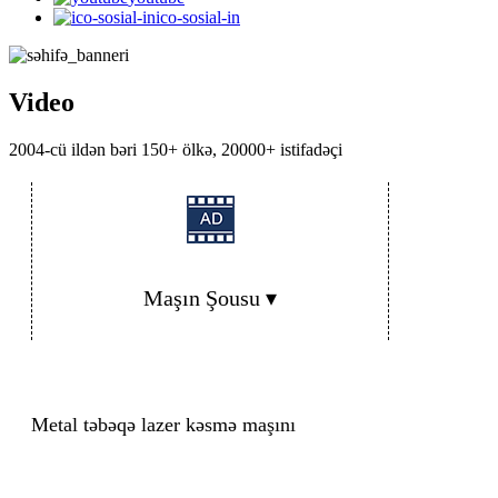
ico-sosial-in
Video
2004-cü ildən bəri 150+ ölkə, 20000+ istifadəçi
Maşın Şousu ▾
Metal təbəqə lazer kəsmə maşını