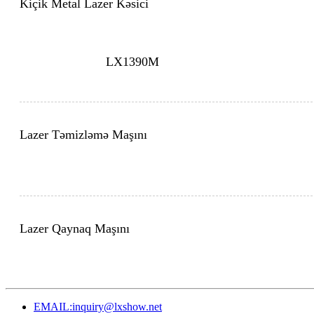
Kiçik Metal Lazer Kəsici
LX1390M
Lazer Təmizləmə Maşını
Lazer Qaynaq Maşını
EMAIL:inquiry@lxshow.net