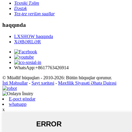
Texniki Təlim
Dəstək
Tez-tez verilən suallar
haqqında
LXSHOW haqqında
XƏBƏRLƏR
WhatsApp:+8617763426914
© Müəllif hüquqları - 2010-2026: Bütün hüquqlar qorunur.
İsti Məhsullar
-
Sayt xəritəsi
-
Məxfilik Siyasəti Əhatə Dairəsi
E-poçt göndər
whatsapp
x