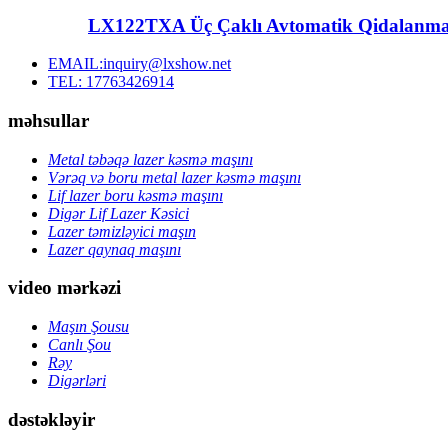
LX122TXA Üç Çaklı Avtomatik Qidalanma 
EMAIL:inquiry@lxshow.net
TEL: 17763426914
məhsullar
Metal təbəqə lazer kəsmə maşını
Vərəq və boru metal lazer kəsmə maşını
Lif lazer boru kəsmə maşını
Digər Lif Lazer Kəsici
Lazer təmizləyici maşın
Lazer qaynaq maşını
video mərkəzi
Maşın Şousu
Canlı Şou
Rəy
Digərləri
dəstəkləyir