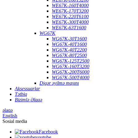
WE67K-160T4000
WE67K-170T3200
WE67K-220T6100
WE67K-300T4000
WE67K-63T1600
WG67K
WG67K-30T1600
WG67K-40T1600
WG67K-40T2200
WG67K-80T2500
WG67K-125T2500
WG67K-160T3200
WG67K-200T6000
WG67K-500T4000
Digər əyilmə maşını
Aksessuarlar
Tətbiq
Bizimlə Əlaqə
əlaqə
English
Sosial media
Facebook
youtube