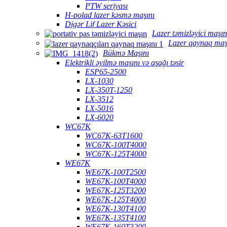
PTW seriyası
H-polad lazer kəsmə maşını
Digər Lif Lazer Kəsici
Lazer təmizləyici maşın
Lazer qaynaq maş
Bükmə Maşını
Elektrikli əyilmə maşını və aşağı təsir
ESP65-2500
LX-1030
LX-350T-1250
LX-3512
LX-5016
LX-6020
WC67K
WC67K-63T1600
WC67K-100T4000
WC67K-125T4000
WE67K
WE67K-100T2500
WE67K-100T4000
WE67K-125T3200
WE67K-125T4000
WE67K-130T4100
WE67K-135T4100
WE67K-160T3200