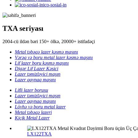
ico-sosial-in
TXA seriyası
2004-cü ildən bəri 150+ ölkə, 20000+ istifadəçi
Metal təbəqə lazer kəsmə maşını
Vərəq və boru metal lazer kəsmə maşını
Lif lazer boru kəsmə maşını
Digər Lif Lazer Kəsici
Lazer təmizləyici maşın
Lazer qaynaq maşını
Lifli lazer borusu
Lazer təmizləyici maşın
Lazer qaynaq maşını
Lövhə və boru metal lazer
Metal təbəqə lazeri
Kiçik Metal Lazer
LX122TXA