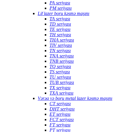
PA seriyası
PM seriyası
Lif lazer boru kəsmə maşını
TA seriyası
TD seriyası
TE seriyası
TH seriyası
THA seriyası
TIV seriyası
TN seriyası
TNA seriyası
TNB seriyası
TQ seriyası
TS seriyası
TU seriyası
TUB seriyası
TX seriyası
TXA seriyası
Vərəq və boru metal lazer kəsmə maşını
CT seriyası
DHT seriyası
ET seriyası
FCT seriyası
FT seriyası
PT seriyası