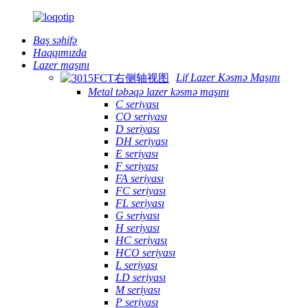
Baş səhifə
Haqqımızda
Lazer maşını
Lif Lazer Kəsmə Maşını
Metal təbəqə lazer kəsmə maşını
C seriyası
CO seriyası
D seriyası
DH seriyası
E seriyası
F seriyası
FA seriyası
FC seriyası
FL seriyası
G seriyası
H seriyası
HC seriyası
HCO seriyası
L seriyası
LD seriyası
M seriyası
P seriyası