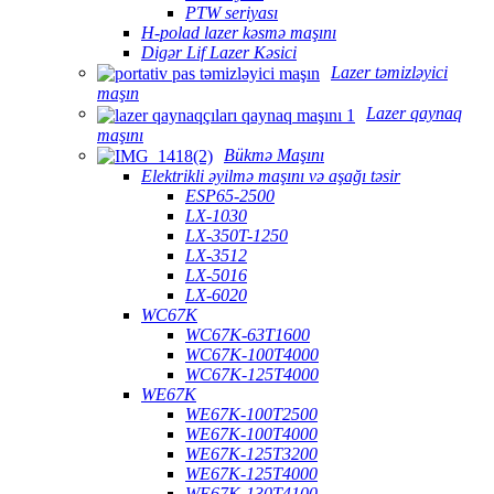
PTW seriyası
H-polad lazer kəsmə maşını
Digər Lif Lazer Kəsici
Lazer təmizləyici
maşın
Lazer qaynaq
maşını
Bükmə Maşını
Elektrikli əyilmə maşını və aşağı təsir
ESP65-2500
LX-1030
LX-350T-1250
LX-3512
LX-5016
LX-6020
WC67K
WC67K-63T1600
WC67K-100T4000
WC67K-125T4000
WE67K
WE67K-100T2500
WE67K-100T4000
WE67K-125T3200
WE67K-125T4000
WE67K-130T4100