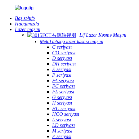
Baş səhifə
Haqqımızda
Lazer maşını
Lif Lazer Kəsmə Maşını
Metal təbəqə lazer kəsmə maşını
C seriyası
CO seriyası
D seriyası
DH seriyası
E seriyası
F seriyası
FA seriyası
FC seriyası
FL seriyası
G seriyası
H seriyası
HC seriyası
HCO seriyası
L seriyası
LD seriyası
M seriyası
P seriyası