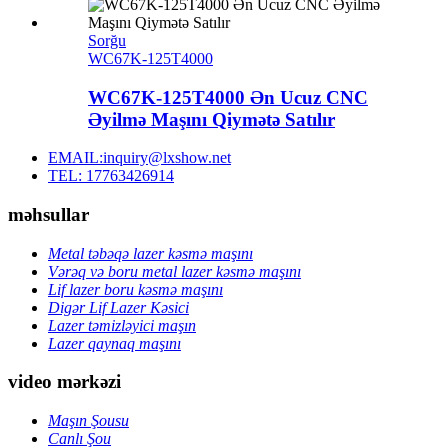
Sorğu
WC67K-125T4000
WC67K-125T4000 Ən Ucuz CNC
Əyilmə Maşını Qiymətə Satılır
EMAIL:inquiry@lxshow.net
TEL: 17763426914
məhsullar
Metal təbəqə lazer kəsmə maşını
Vərəq və boru metal lazer kəsmə maşını
Lif lazer boru kəsmə maşını
Digər Lif Lazer Kəsici
Lazer təmizləyici maşın
Lazer qaynaq maşını
video mərkəzi
Maşın Şousu
Canlı Şou