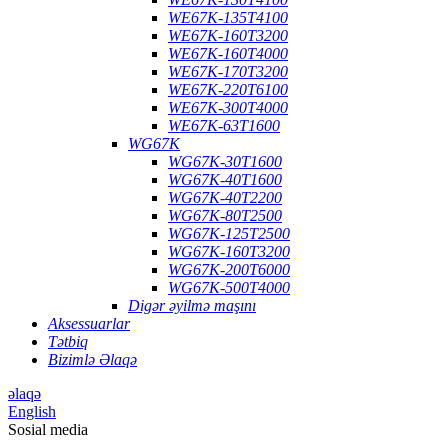
WE67K-135T4100
WE67K-160T3200
WE67K-160T4000
WE67K-170T3200
WE67K-220T6100
WE67K-300T4000
WE67K-63T1600
WG67K
WG67K-30T1600
WG67K-40T1600
WG67K-40T2200
WG67K-80T2500
WG67K-125T2500
WG67K-160T3200
WG67K-200T6000
WG67K-500T4000
Digər əyilmə maşını
Aksessuarlar
Tətbiq
Bizimlə Əlaqə
əlaqə
English
Sosial media