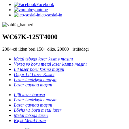
Facebook
youtube
ico-sosial-in
WC67K-125T4000
2004-cü ildən bəri 150+ ölkə, 20000+ istifadəçi
Metal təbəqə lazer kəsmə maşını
Vərəq və boru metal lazer kəsmə maşını
Lif lazer boru kəsmə maşını
Digər Lif Lazer Kəsici
Lazer təmizləyici maşın
Lazer qaynaq maşını
Lifli lazer borusu
Lazer təmizləyici maşın
Lazer qaynaq maşını
Lövhə və boru metal lazer
Metal təbəqə lazeri
Kiçik Metal Lazer