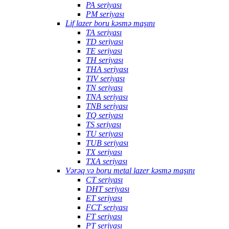
PA seriyası
PM seriyası
Lif lazer boru kəsmə maşını
TA seriyası
TD seriyası
TE seriyası
TH seriyası
THA seriyası
TIV seriyası
TN seriyası
TNA seriyası
TNB seriyası
TQ seriyası
TS seriyası
TU seriyası
TUB seriyası
TX seriyası
TXA seriyası
Vərəq və boru metal lazer kəsmə maşını
CT seriyası
DHT seriyası
ET seriyası
FCT seriyası
FT seriyası
PT seriyası