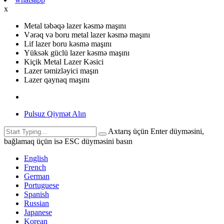
x
Metal təbəqə lazer kəsmə maşını
Vərəq və boru metal lazer kəsmə maşını
Lif lazer boru kəsmə maşını
Yüksək güclü lazer kəsmə maşını
Kiçik Metal Lazer Kəsici
Lazer təmizləyici maşın
Lazer qaynaq maşını
Pulsuz Qiymət Alın
Axtarış üçün Enter düyməsini,
bağlamaq üçün isə ESC düyməsini basın
English
French
German
Portuguese
Spanish
Russian
Japanese
Korean