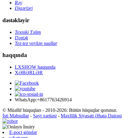
Rəy
Digərləri
dəstəkləyir
Texniki Təlim
Dəstək
Tez-tez verilən suallar
haqqında
LXSHOW haqqında
XƏBƏRLƏR
WhatsApp:+8617763426914
© Müəllif hüquqları - 2010-2026: Bütün hüquqlar qorunur.
İsti Məhsullar
-
Sayt xəritəsi
-
Məxfilik Siyasəti Əhatə Dairəsi
E-poçt göndər
whatsapp