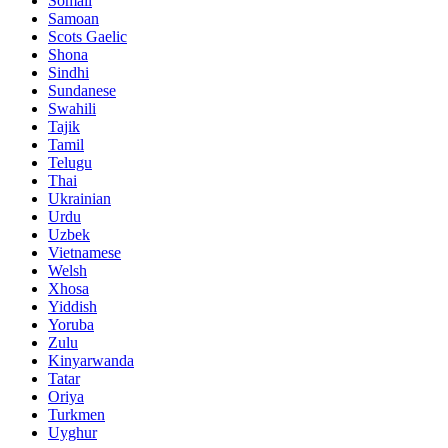
Somali
Samoan
Scots Gaelic
Shona
Sindhi
Sundanese
Swahili
Tajik
Tamil
Telugu
Thai
Ukrainian
Urdu
Uzbek
Vietnamese
Welsh
Xhosa
Yiddish
Yoruba
Zulu
Kinyarwanda
Tatar
Oriya
Turkmen
Uyghur