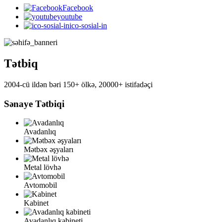
Facebook
youtube
ico-sosial-in
Tətbiq
2004-cü ildən bəri 150+ ölkə, 20000+ istifadəçi
Sənaye Tətbiqi
Avadanlıq
Mətbəx əşyaları
Metal lövhə
Avtomobil
Kabinet
Avadanlıq kabineti