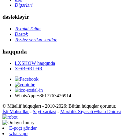
Digərləri
dəstəkləyir
Texniki Təlim
Dəstək
Tez-tez verilən suallar
haqqında
LXSHOW haqqında
XƏBƏRLƏR
WhatsApp:+8617763426914
© Müəllif hüquqları - 2010-2026: Bütün hüquqlar qorunur.
İsti Məhsullar
-
Sayt xəritəsi
-
Məxfilik Siyasəti Əhatə Dairəsi
E-poçt göndər
whatsapp