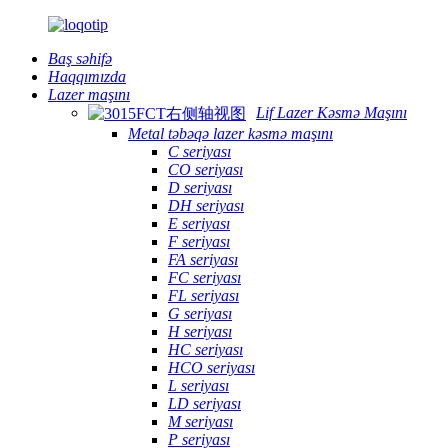
Baş səhifə
Haqqımızda
Lazer maşını
Lif Lazer Kəsmə Maşını
Metal təbəqə lazer kəsmə maşını
C seriyası
CO seriyası
D seriyası
DH seriyası
E seriyası
F seriyası
FA seriyası
FC seriyası
FL seriyası
G seriyası
H seriyası
HC seriyası
HCO seriyası
L seriyası
LD seriyası
M seriyası
P seriyası