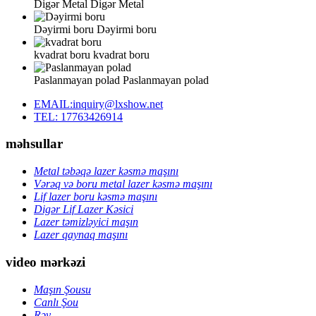
Digər Metal
Digər Metal
Dəyirmi boru
Dəyirmi boru
kvadrat boru
kvadrat boru
Paslanmayan polad
Paslanmayan polad
EMAIL:inquiry@lxshow.net
TEL: 17763426914
məhsullar
Metal təbəqə lazer kəsmə maşını
Vərəq və boru metal lazer kəsmə maşını
Lif lazer boru kəsmə maşını
Digər Lif Lazer Kəsici
Lazer təmizləyici maşın
Lazer qaynaq maşını
video mərkəzi
Maşın Şousu
Canlı Şou
Rəy