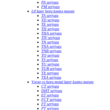
PA seriyası
PM seriyası
Lif lazer boru kəsmə maşını
TA seriyası
TD seriyası
TE seriyası
TH seriyası
THA seriyası
TIV seriyası
TN seriyası
TNA seriyası
TNB seriyası
TQ seriyası
TS seriyası
TU seriyası
TUB seriyası
TX seriyası
TXA seriyası
Vərəq və boru metal lazer kəsmə maşını
CT seriyası
DHT seriyası
ET seriyası
FCT seriyası
FT seriyası
PT seriyası