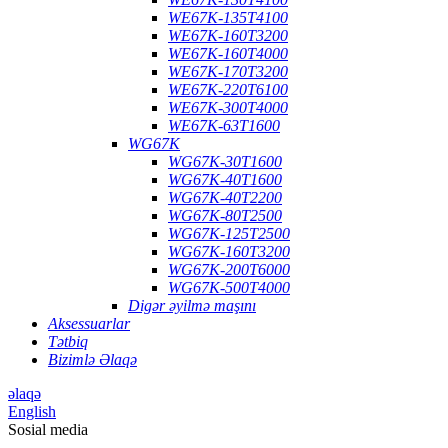
WE67K-135T4100
WE67K-160T3200
WE67K-160T4000
WE67K-170T3200
WE67K-220T6100
WE67K-300T4000
WE67K-63T1600
WG67K
WG67K-30T1600
WG67K-40T1600
WG67K-40T2200
WG67K-80T2500
WG67K-125T2500
WG67K-160T3200
WG67K-200T6000
WG67K-500T4000
Digər əyilmə maşını
Aksessuarlar
Tətbiq
Bizimlə Əlaqə
əlaqə
English
Sosial media