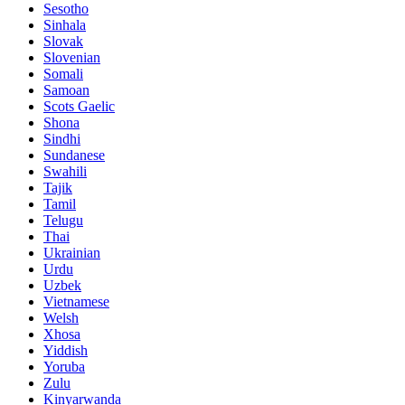
Sesotho
Sinhala
Slovak
Slovenian
Somali
Samoan
Scots Gaelic
Shona
Sindhi
Sundanese
Swahili
Tajik
Tamil
Telugu
Thai
Ukrainian
Urdu
Uzbek
Vietnamese
Welsh
Xhosa
Yiddish
Yoruba
Zulu
Kinyarwanda