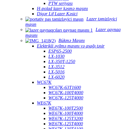
PTW seriyası
H-polad lazer kəsmə maşını
Digər Lif Lazer Kəsici
Lazer təmizləyici
maşın
Lazer qaynaq
maşını
Bükmə Maşını
Elektrikli əyilmə maşını və aşağı təsir
ESP65-2500
LX-1030
LX-350T-1250
LX-3512
LX-5016
LX-6020
WC67K
WC67K-63T1600
WC67K-100T4000
WC67K-125T4000
WE67K
WE67K-100T2500
WE67K-100T4000
WE67K-125T3200
WE67K-125T4000
WE67K-130T4100