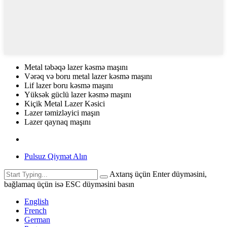
Metal təbəqə lazer kəsmə maşını
Vərəq və boru metal lazer kəsmə maşını
Lif lazer boru kəsmə maşını
Yüksək güclü lazer kəsmə maşını
Kiçik Metal Lazer Kəsici
Lazer təmizləyici maşın
Lazer qaynaq maşını
Pulsuz Qiymət Alın
Axtarış üçün Enter düyməsini,
bağlamaq üçün isə ESC düyməsini basın
English
French
German