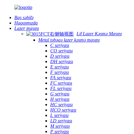
Baş səhifə
Haqqımızda
Lazer maşını
Lif Lazer Kəsmə Maşını
Metal təbəqə lazer kəsmə maşını
C seriyası
CO seriyası
D seriyası
DH seriyası
E seriyası
F seriyası
FA seriyası
FC seriyası
FL seriyası
G seriyası
H seriyası
HC seriyası
HCO seriyası
L seriyası
LD seriyası
M seriyası
P seriyası