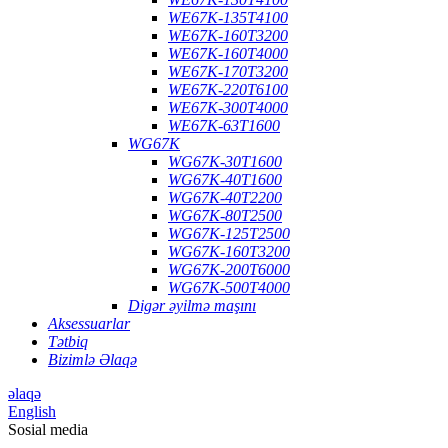
WE67K-135T4100
WE67K-160T3200
WE67K-160T4000
WE67K-170T3200
WE67K-220T6100
WE67K-300T4000
WE67K-63T1600
WG67K
WG67K-30T1600
WG67K-40T1600
WG67K-40T2200
WG67K-80T2500
WG67K-125T2500
WG67K-160T3200
WG67K-200T6000
WG67K-500T4000
Digər əyilmə maşını
Aksessuarlar
Tətbiq
Bizimlə Əlaqə
əlaqə
English
Sosial media