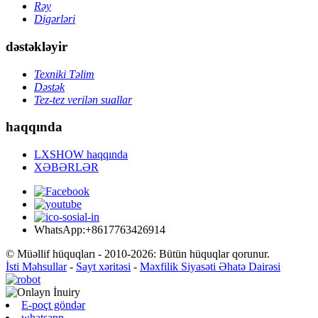
Rəy
Digərləri
dəstəkləyir
Texniki Təlim
Dəstək
Tez-tez verilən suallar
haqqında
LXSHOW haqqında
XƏBƏRLƏR
WhatsApp:+8617763426914
© Müəllif hüquqları - 2010-2026: Bütün hüquqlar qorunur.
İsti Məhsullar
-
Sayt xəritəsi
-
Məxfilik Siyasəti Əhatə Dairəsi
E-poçt göndər
whatsapp