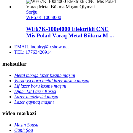
Sorğu
WE67K-100t4000
WE67K-100t4000 Elektrikli CNC
Mis Polad Vərəq Metal Bükmə M ...
EMAIL:inquiry@lxshow.net
TEL: 17763426914
məhsullar
Metal təbəqə lazer kəsmə maşını
Vərəq və boru metal lazer kəsmə maşını
Lif lazer boru kəsmə maşını
Digər Lif Lazer Kəsici
Lazer təmizləyici maşın
Lazer qaynaq maşını
video mərkəzi
Maşın Şousu
Canlı Şou