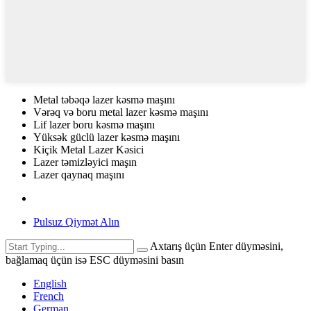
Metal təbəqə lazer kəsmə maşını
Vərəq və boru metal lazer kəsmə maşını
Lif lazer boru kəsmə maşını
Yüksək güclü lazer kəsmə maşını
Kiçik Metal Lazer Kəsici
Lazer təmizləyici maşın
Lazer qaynaq maşını
Pulsuz Qiymət Alın
Axtarış üçün Enter düyməsini,
bağlamaq üçün isə ESC düyməsini basın
English
French
German