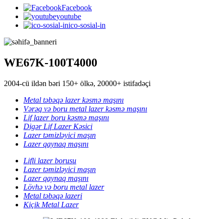
Facebook
youtube
ico-sosial-in
WE67K-100T4000
2004-cü ildən bəri 150+ ölkə, 20000+ istifadəçi
Metal təbəqə lazer kəsmə maşını
Vərəq və boru metal lazer kəsmə maşını
Lif lazer boru kəsmə maşını
Digər Lif Lazer Kəsici
Lazer təmizləyici maşın
Lazer qaynaq maşını
Lifli lazer borusu
Lazer təmizləyici maşın
Lazer qaynaq maşını
Lövhə və boru metal lazer
Metal təbəqə lazeri
Kiçik Metal Lazer