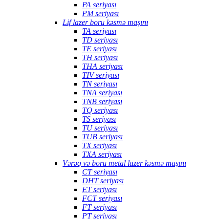
PA seriyası
PM seriyası
Lif lazer boru kəsmə maşını
TA seriyası
TD seriyası
TE seriyası
TH seriyası
THA seriyası
TIV seriyası
TN seriyası
TNA seriyası
TNB seriyası
TQ seriyası
TS seriyası
TU seriyası
TUB seriyası
TX seriyası
TXA seriyası
Vərəq və boru metal lazer kəsmə maşını
CT seriyası
DHT seriyası
ET seriyası
FCT seriyası
FT seriyası
PT seriyası