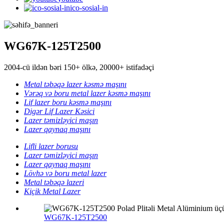
ico-sosial-in
WG67K-125T2500
2004-cü ildən bəri 150+ ölkə, 20000+ istifadəçi
Metal təbəqə lazer kəsmə maşını
Vərəq və boru metal lazer kəsmə maşını
Lif lazer boru kəsmə maşını
Digər Lif Lazer Kəsici
Lazer təmizləyici maşın
Lazer qaynaq maşını
Lifli lazer borusu
Lazer təmizləyici maşın
Lazer qaynaq maşını
Lövhə və boru metal lazer
Metal təbəqə lazeri
Kiçik Metal Lazer
WG67K-125T2500