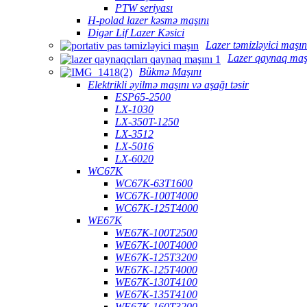
PTW seriyası
H-polad lazer kəsmə maşını
Digər Lif Lazer Kəsici
Lazer təmizləyici maşın
Lazer qaynaq maş
Bükmə Maşını
Elektrikli əyilmə maşını və aşağı təsir
ESP65-2500
LX-1030
LX-350T-1250
LX-3512
LX-5016
LX-6020
WC67K
WC67K-63T1600
WC67K-100T4000
WC67K-125T4000
WE67K
WE67K-100T2500
WE67K-100T4000
WE67K-125T3200
WE67K-125T4000
WE67K-130T4100
WE67K-135T4100
WE67K-160T3200