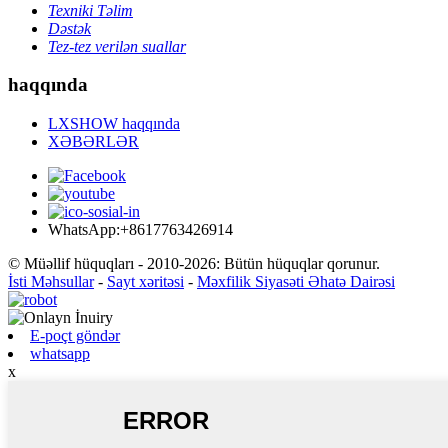
Texniki Təlim
Dəstək
Tez-tez verilən suallar
haqqında
LXSHOW haqqında
XƏBƏRLƏR
WhatsApp:+8617763426914
© Müəllif hüquqları - 2010-2026: Bütün hüquqlar qorunur.
İsti Məhsullar
-
Sayt xəritəsi
-
Məxfilik Siyasəti Əhatə Dairəsi
E-poçt göndər
whatsapp
x