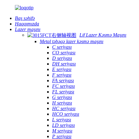
Baş səhifə
Haqqımızda
Lazer maşını
Lif Lazer Kəsmə Maşını
Metal təbəqə lazer kəsmə maşını
C seriyası
CO seriyası
D seriyası
DH seriyası
E seriyası
F seriyası
FA seriyası
FC seriyası
FL seriyası
G seriyası
H seriyası
HC seriyası
HCO seriyası
L seriyası
LD seriyası
M seriyası
P seriyası