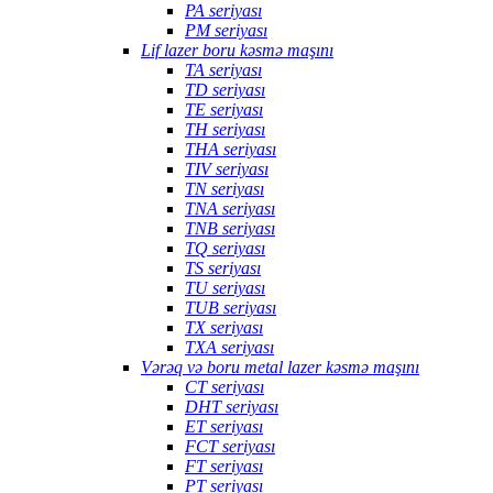
PA seriyası
PM seriyası
Lif lazer boru kəsmə maşını
TA seriyası
TD seriyası
TE seriyası
TH seriyası
THA seriyası
TIV seriyası
TN seriyası
TNA seriyası
TNB seriyası
TQ seriyası
TS seriyası
TU seriyası
TUB seriyası
TX seriyası
TXA seriyası
Vərəq və boru metal lazer kəsmə maşını
CT seriyası
DHT seriyası
ET seriyası
FCT seriyası
FT seriyası
PT seriyası