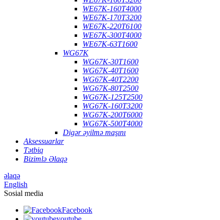
WE67K-160T4000
WE67K-170T3200
WE67K-220T6100
WE67K-300T4000
WE67K-63T1600
WG67K
WG67K-30T1600
WG67K-40T1600
WG67K-40T2200
WG67K-80T2500
WG67K-125T2500
WG67K-160T3200
WG67K-200T6000
WG67K-500T4000
Digər əyilmə maşını
Aksessuarlar
Tətbiq
Bizimlə Əlaqə
əlaqə
English
Sosial media
Facebook
youtube