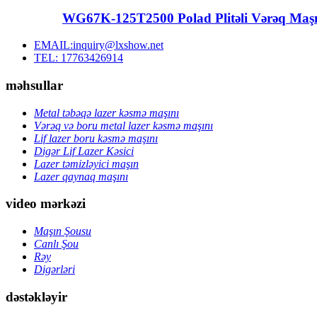
WG67K-125T2500 Polad Plitəli Vərəq Maşın
EMAIL:inquiry@lxshow.net
TEL: 17763426914
məhsullar
Metal təbəqə lazer kəsmə maşını
Vərəq və boru metal lazer kəsmə maşını
Lif lazer boru kəsmə maşını
Digər Lif Lazer Kəsici
Lazer təmizləyici maşın
Lazer qaynaq maşını
video mərkəzi
Maşın Şousu
Canlı Şou
Rəy
Digərləri
dəstəkləyir