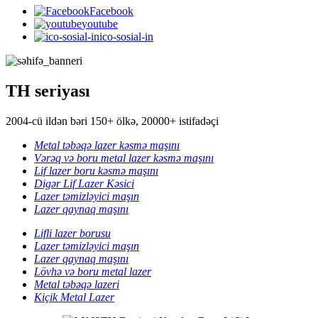
Facebook
youtube
ico-sosial-in
TH seriyası
2004-cü ildən bəri 150+ ölkə, 20000+ istifadəçi
Metal təbəqə lazer kəsmə maşını
Vərəq və boru metal lazer kəsmə maşını
Lif lazer boru kəsmə maşını
Digər Lif Lazer Kəsici
Lazer təmizləyici maşın
Lazer qaynaq maşını
Lifli lazer borusu
Lazer təmizləyici maşın
Lazer qaynaq maşını
Lövhə və boru metal lazer
Metal təbəqə lazeri
Kiçik Metal Lazer