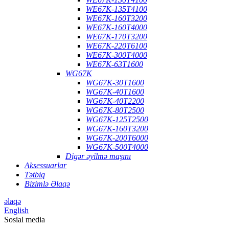
WE67K-135T4100
WE67K-160T3200
WE67K-160T4000
WE67K-170T3200
WE67K-220T6100
WE67K-300T4000
WE67K-63T1600
WG67K
WG67K-30T1600
WG67K-40T1600
WG67K-40T2200
WG67K-80T2500
WG67K-125T2500
WG67K-160T3200
WG67K-200T6000
WG67K-500T4000
Digər əyilmə maşını
Aksessuarlar
Tətbiq
Bizimlə Əlaqə
əlaqə
English
Sosial media