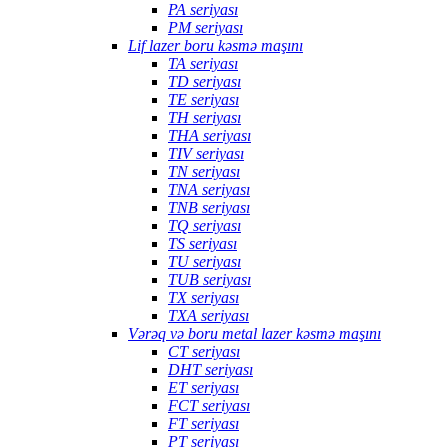
PA seriyası
PM seriyası
Lif lazer boru kəsmə maşını
TA seriyası
TD seriyası
TE seriyası
TH seriyası
THA seriyası
TIV seriyası
TN seriyası
TNA seriyası
TNB seriyası
TQ seriyası
TS seriyası
TU seriyası
TUB seriyası
TX seriyası
TXA seriyası
Vərəq və boru metal lazer kəsmə maşını
CT seriyası
DHT seriyası
ET seriyası
FCT seriyası
FT seriyası
PT seriyası