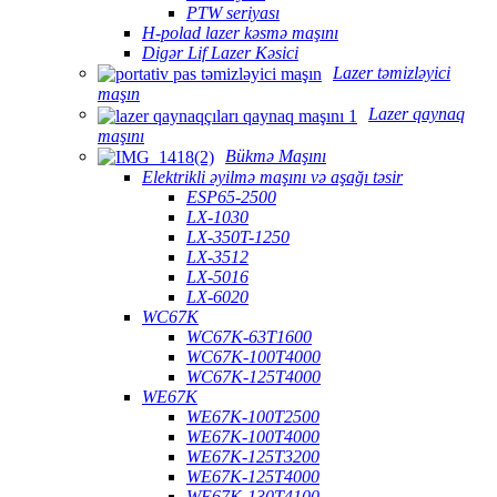
PTW seriyası
H-polad lazer kəsmə maşını
Digər Lif Lazer Kəsici
Lazer təmizləyici
maşın
Lazer qaynaq
maşını
Bükmə Maşını
Elektrikli əyilmə maşını və aşağı təsir
ESP65-2500
LX-1030
LX-350T-1250
LX-3512
LX-5016
LX-6020
WC67K
WC67K-63T1600
WC67K-100T4000
WC67K-125T4000
WE67K
WE67K-100T2500
WE67K-100T4000
WE67K-125T3200
WE67K-125T4000
WE67K-130T4100