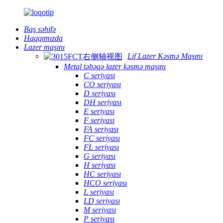
Baş səhifə
Haqqımızda
Lazer maşını
Lif Lazer Kəsmə Maşını
Metal təbəqə lazer kəsmə maşını
C seriyası
CO seriyası
D seriyası
DH seriyası
E seriyası
F seriyası
FA seriyası
FC seriyası
FL seriyası
G seriyası
H seriyası
HC seriyası
HCO seriyası
L seriyası
LD seriyası
M seriyası
P seriyası