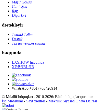
Maşın Şousu
Canlı Şou
Rəy
Digərləri
dəstəkləyir
Texniki Təlim
Dəstək
Tez-tez verilən suallar
haqqında
LXSHOW haqqında
XƏBƏRLƏR
WhatsApp:+8617763426914
© Müəllif hüquqları - 2010-2026: Bütün hüquqlar qorunur.
İsti Məhsullar
-
Sayt xəritəsi
-
Məxfilik Siyasəti Əhatə Dairəsi