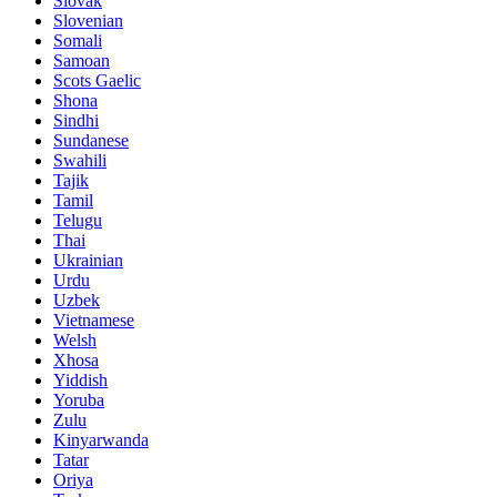
Slovak
Slovenian
Somali
Samoan
Scots Gaelic
Shona
Sindhi
Sundanese
Swahili
Tajik
Tamil
Telugu
Thai
Ukrainian
Urdu
Uzbek
Vietnamese
Welsh
Xhosa
Yiddish
Yoruba
Zulu
Kinyarwanda
Tatar
Oriya