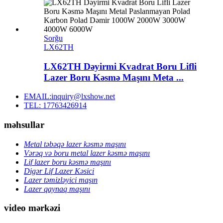
Sorğu
LX62TH
LX62TH Dəyirmi Kvadrat Boru Lifli
Lazer Boru Kəsmə Maşını Meta ...
EMAIL:inquiry@lxshow.net
TEL: 17763426914
məhsullar
Metal təbəqə lazer kəsmə maşını
Vərəq və boru metal lazer kəsmə maşını
Lif lazer boru kəsmə maşını
Digər Lif Lazer Kəsici
Lazer təmizləyici maşın
Lazer qaynaq maşını
video mərkəzi