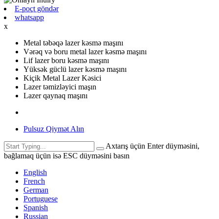
E-poçt göndər
whatsapp
x
Metal təbəqə lazer kəsmə maşını
Vərəq və boru metal lazer kəsmə maşını
Lif lazer boru kəsmə maşını
Yüksək güclü lazer kəsmə maşını
Kiçik Metal Lazer Kəsici
Lazer təmizləyici maşın
Lazer qaynaq maşını
Pulsuz Qiymət Alın
Axtarış üçün Enter düyməsini,
bağlamaq üçün isə ESC düyməsini basın
English
French
German
Portuguese
Spanish
Russian