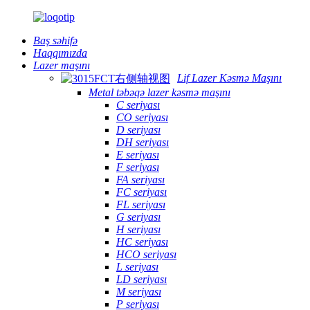
Baş səhifə
Haqqımızda
Lazer maşını
Lif Lazer Kəsmə Maşını
Metal təbəqə lazer kəsmə maşını
C seriyası
CO seriyası
D seriyası
DH seriyası
E seriyası
F seriyası
FA seriyası
FC seriyası
FL seriyası
G seriyası
H seriyası
HC seriyası
HCO seriyası
L seriyası
LD seriyası
M seriyası
P seriyası