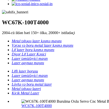
ico-sosial-in
WC67K-100T4000
2004-cü ildən bəri 150+ ölkə, 20000+ istifadəçi
Metal təbəqə lazer kəsmə maşını
Vərəq və boru metal lazer kəsmə maşını
Lif lazer boru kəsmə maşını
Digər Lif Lazer Kəsici
Lazer təmizləyici maşın
Lazer qaynaq maşını
Lifli lazer borusu
Lazer təmizləyici maşın
Lazer qaynaq maşını
Lövhə və boru metal lazer
Metal təbəqə lazeri
Kiçik Metal Lazer
WC67K-100T4000