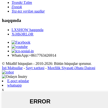
Texniki Təlim
Dəstək
Tez-tez verilən suallar
haqqında
LXSHOW haqqında
XƏBƏRLƏR
WhatsApp:+8617763426914
© Müəllif hüquqları - 2010-2026: Bütün hüquqlar qorunur.
İsti Məhsullar
-
Sayt xəritəsi
-
Məxfilik Siyasəti Əhatə Dairəsi
E-poçt göndər
whatsapp
x