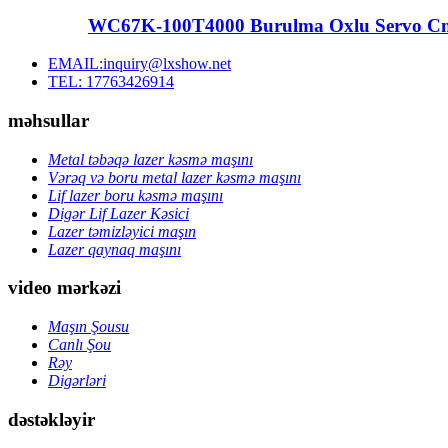
WC67K-100T4000 Burulma Oxlu Servo Cn
EMAIL:inquiry@lxshow.net
TEL: 17763426914
məhsullar
Metal təbəqə lazer kəsmə maşını
Vərəq və boru metal lazer kəsmə maşını
Lif lazer boru kəsmə maşını
Digər Lif Lazer Kəsici
Lazer təmizləyici maşın
Lazer qaynaq maşını
video mərkəzi
Maşın Şousu
Canlı Şou
Rəy
Digərləri
dəstəkləyir