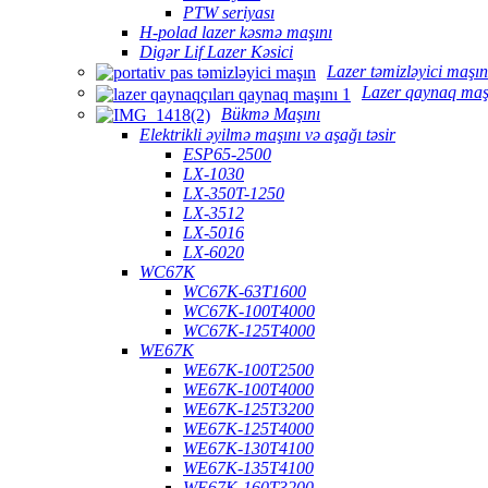
PTW seriyası
H-polad lazer kəsmə maşını
Digər Lif Lazer Kəsici
Lazer təmizləyici maşın
Lazer qaynaq maş
Bükmə Maşını
Elektrikli əyilmə maşını və aşağı təsir
ESP65-2500
LX-1030
LX-350T-1250
LX-3512
LX-5016
LX-6020
WC67K
WC67K-63T1600
WC67K-100T4000
WC67K-125T4000
WE67K
WE67K-100T2500
WE67K-100T4000
WE67K-125T3200
WE67K-125T4000
WE67K-130T4100
WE67K-135T4100
WE67K-160T3200