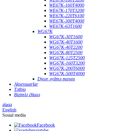
WE67K-160T4000
WE67K-170T3200
WE67K-220T6100
WE67K-300T4000
WE67K-63T1600
WG67K
WG67K-30T1600
WG67K-40T1600
WG67K-40T2200
WG67K-80T2500
WG67K-125T2500
WG67K-160T3200
WG67K-200T6000
WG67K-500T4000
Digər əyilmə maşını
Aksessuarlar
Tətbiq
Bizimlə Əlaqə
əlaqə
English
Sosial media
Facebook
youtube