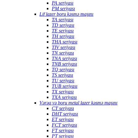
PA seriyası
PM seriyası
Lif lazer boru kəsmə maşını
TA seriyası
TD seriyası
TE seriyası
TH seriyası
THA seriyası
TIV seriyası
TN seriyası
TNA seriyası
TNB seriyası
TQ seriyası
TS seriyası
TU seriyası
TUB seriyası
TX seriyası
TXA seriyası
Vərəq və boru metal lazer kəsmə maşını
CT seriyası
DHT seriyası
ET seriyası
FCT seriyası
FT seriyası
PT seriyası