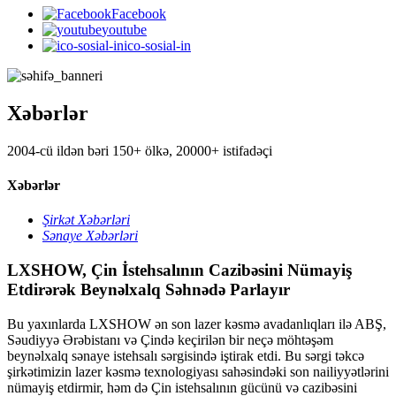
Facebook
youtube
ico-sosial-in
Xəbərlər
2004-cü ildən bəri 150+ ölkə, 20000+ istifadəçi
Xəbərlər
Şirkət Xəbərləri
Sənaye Xəbərləri
LXSHOW, Çin İstehsalının Cazibəsini Nümayiş
Etdirərək Beynəlxalq Səhnədə Parlayır
Bu yaxınlarda LXSHOW ən son lazer kəsmə avadanlıqları ilə ABŞ,
Səudiyyə Ərəbistanı və Çində keçirilən bir neçə möhtəşəm
beynəlxalq sənaye istehsalı sərgisində iştirak etdi. Bu sərgi təkcə
şirkətimizin lazer kəsmə texnologiyası sahəsindəki son nailiyyətlərini
nümayiş etdirmir, həm də Çin istehsalının gücünü və cazibəsini