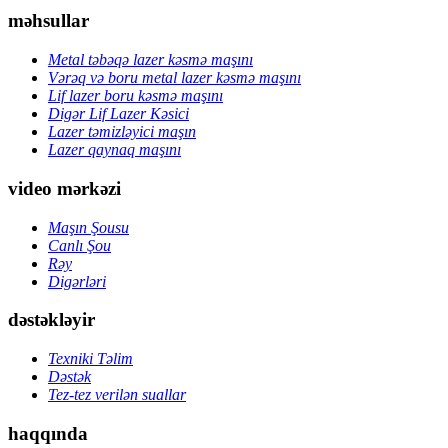
məhsullar
Metal təbəqə lazer kəsmə maşını
Vərəq və boru metal lazer kəsmə maşını
Lif lazer boru kəsmə maşını
Digər Lif Lazer Kəsici
Lazer təmizləyici maşın
Lazer qaynaq maşını
video mərkəzi
Maşın Şousu
Canlı Şou
Rəy
Digərləri
dəstəkləyir
Texniki Təlim
Dəstək
Tez-tez verilən suallar
haqqında