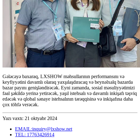
Gələcəyə baxaraq, LXSHOW məhsullarının performansını və
keyfiyyətini davamlı olaraq yaxşılaşdıracaq və beynəlxalq bazarda
bazar payını genişləndirəcək. Eyni zamanda, sosial məsuliyyətimizi
fəal şəkildə yerinə yetirəcək, yaşıl istehsalı və davamlı inkişafı təşviq
edəcək və qlobal sənaye istehsalının tərəqqisinə və inkişafına daha
çox töhfə verəcək.
Yazı vaxtı: 21 oktyabr 2024
EMAIL:inquiry@lxshow.net
TEL: 17763426914