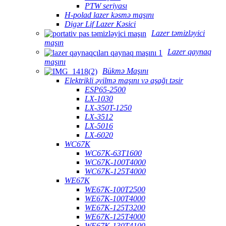
PTW seriyası
H-polad lazer kəsmə maşını
Digər Lif Lazer Kəsici
Lazer təmizləyici
maşın
Lazer qaynaq
maşını
Bükmə Maşını
Elektrikli əyilmə maşını və aşağı təsir
ESP65-2500
LX-1030
LX-350T-1250
LX-3512
LX-5016
LX-6020
WC67K
WC67K-63T1600
WC67K-100T4000
WC67K-125T4000
WE67K
WE67K-100T2500
WE67K-100T4000
WE67K-125T3200
WE67K-125T4000
WE67K-130T4100