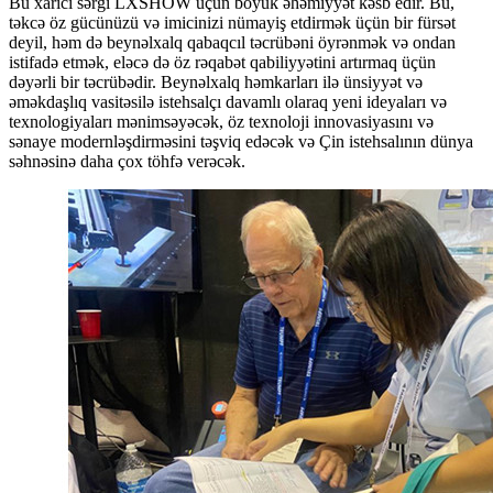
Bu xarici sərgi LXSHOW üçün böyük əhəmiyyət kəsb edir. Bu,
təkcə öz gücünüzü və imicinizi nümayiş etdirmək üçün bir fürsət
deyil, həm də beynəlxalq qabaqcıl təcrübəni öyrənmək və ondan
istifadə etmək, eləcə də öz rəqabət qabiliyyətini artırmaq üçün
dəyərli bir təcrübədir. Beynəlxalq həmkarları ilə ünsiyyət və
əməkdaşlıq vasitəsilə istehsalçı davamlı olaraq yeni ideyaları və
texnologiyaları mənimsəyəcək, öz texnoloji innovasiyasını və
sənaye modernləşdirməsini təşviq edəcək və Çin istehsalının dünya
səhnəsinə daha çox töhfə verəcək.