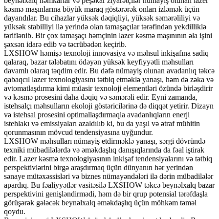
beynəlxalq həmkarlar və peşəkar ziyarətçilər nümayiş olunan lazer
kəsmə maşınlarına böyük maraq göstərərək onları izləmək üçün
dayandılar. Bu cihazlar yüksək dəqiqliyi, yüksək səmərəliliyi və
yüksək stabilliyi ilə yerində olan tamaşaçılar tərəfindən yekdilliklə
təriflənib. Bir çox tamaşaçı həmçinin lazer kəsmə maşınının əla işini
şəxsən idarə edib və təcrübədən keçirib.
LXSHOW həmişə texnoloji innovasiya və məhsul inkişafına sadiq
qalaraq, bazar tələbatını ödəyən yüksək keyfiyyətli məhsulları
davamlı olaraq təqdim edir. Bu dəfə nümayiş olunan avadanlıq təkcə
qabaqcıl lazer texnologiyasını tətbiq etməklə yanaşı, həm də zəka və
avtomatlaşdırma kimi müasir texnoloji elementləri özündə birləşdirir
və kəsmə prosesini daha dəqiq və səmərəli edir. Eyni zamanda,
istehsalçı məhsulların ekoloji göstəricilərinə də diqqət yetirir. Dizayn
və istehsal prosesini optimallaşdırmaqla avadanlıqların enerji
istehlakı və emissiyaları azaldılıb ki, bu da yaşıl və ətraf mühitin
qorunmasının mövcud tendensiyasına uyğundur.
LXSHOW məhsulları nümayiş etdirməklə yanaşı, sərgi dövründə
texniki mübadilələrdə və əməkdaşlıq danışıqlarında da fəal iştirak
edir. Lazer kəsmə texnologiyasının inkişaf tendensiyalarını və tətbiq
perspektivlərini birgə araşdırmaq üçün dünyanın hər yerindən
sənaye mütəxəssisləri və biznes nümayəndələri ilə dərin mübadilələr
apardıq. Bu fəaliyyətlər vasitəsilə LXSHOW təkcə beynəlxalq bazar
perspektivini genişləndirmədi, həm də bir qrup potensial tərəfdaşla
görüşərək gələcək beynəlxalq əməkdaşlıq üçün möhkəm təməl
qoydu.