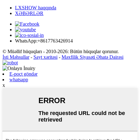
LXSHOW haqqında
XƏBƏRLƏR
WhatsApp:+8617763426914
© Müəllif hüquqları - 2010-2026: Bütün hüquqlar qorunur.
İsti Məhsullar
-
Sayt xəritəsi
-
Məxfilik Siyasəti Əhatə Dairəsi
E-poçt göndər
whatsapp
x