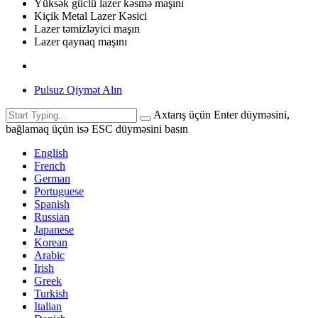
Yüksək güclü lazer kəsmə maşını
Kiçik Metal Lazer Kəsici
Lazer təmizləyici maşın
Lazer qaynaq maşını
Pulsuz Qiymət Alın
Axtarış üçün Enter düyməsini,
bağlamaq üçün isə ESC düyməsini basın
English
French
German
Portuguese
Spanish
Russian
Japanese
Korean
Arabic
Irish
Greek
Turkish
Italian