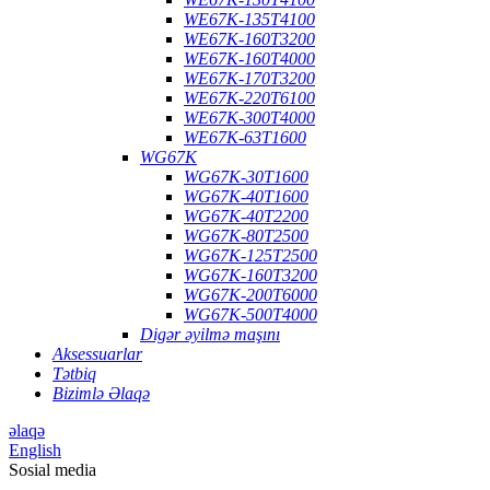
WE67K-135T4100
WE67K-160T3200
WE67K-160T4000
WE67K-170T3200
WE67K-220T6100
WE67K-300T4000
WE67K-63T1600
WG67K
WG67K-30T1600
WG67K-40T1600
WG67K-40T2200
WG67K-80T2500
WG67K-125T2500
WG67K-160T3200
WG67K-200T6000
WG67K-500T4000
Digər əyilmə maşını
Aksessuarlar
Tətbiq
Bizimlə Əlaqə
əlaqə
English
Sosial media