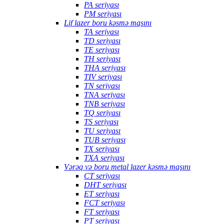
PA seriyası
PM seriyası
Lif lazer boru kəsmə maşını
TA seriyası
TD seriyası
TE seriyası
TH seriyası
THA seriyası
TIV seriyası
TN seriyası
TNA seriyası
TNB seriyası
TQ seriyası
TS seriyası
TU seriyası
TUB seriyası
TX seriyası
TXA seriyası
Vərəq və boru metal lazer kəsmə maşını
CT seriyası
DHT seriyası
ET seriyası
FCT seriyası
FT seriyası
PT seriyası