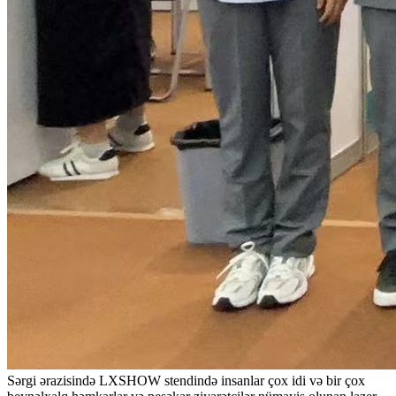
Sərgi ərazisində LXSHOW stendində insanlar çox idi və bir çox