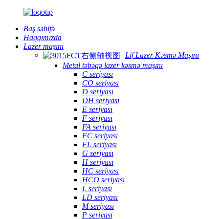
Baş səhifə
Haqqımızda
Lazer maşını
Lif Lazer Kəsmə Maşını
Metal təbəqə lazer kəsmə maşını
C seriyası
CO seriyası
D seriyası
DH seriyası
E seriyası
F seriyası
FA seriyası
FC seriyası
FL seriyası
G seriyası
H seriyası
HC seriyası
HCO seriyası
L seriyası
LD seriyası
M seriyası
P seriyası