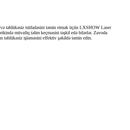
i və təhlükəsiz istifadəsini təmin etmək üçün LXSHOW Laser
kində müvafiq təlim keçməsini təşkil edə bilərlər. Zavoda
 təhlükəsiz işləməsini effektiv şəkildə təmin edin.