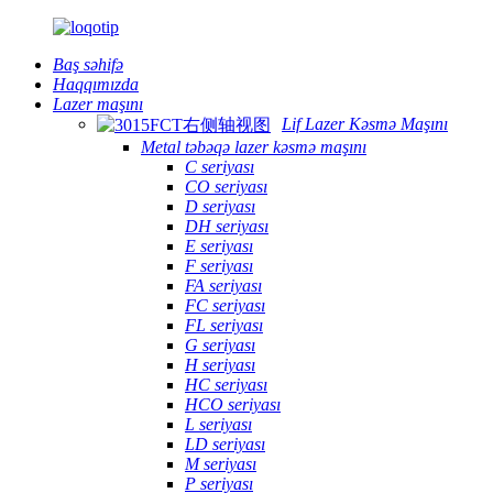
Baş səhifə
Haqqımızda
Lazer maşını
Lif Lazer Kəsmə Maşını
Metal təbəqə lazer kəsmə maşını
C seriyası
CO seriyası
D seriyası
DH seriyası
E seriyası
F seriyası
FA seriyası
FC seriyası
FL seriyası
G seriyası
H seriyası
HC seriyası
HCO seriyası
L seriyası
LD seriyası
M seriyası
P seriyası