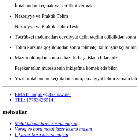
İmtahandan keçmək və sertifikat vermək
Nəzəriyyə və Praktik Təlim
Nəzəriyyə və Praktik Təlim Testi
Təcrübəçi məlumatları qeydiyyat üçün təqdim edildikdən sonra 
Təlim kursuna qoşulduqdan sonra təlimatçı təlim iştirakçılarını
Məzun olduqdan sonra cihazı birbaşa işlədə bilərsiniz.
Peşəkar təlim müəssisənin inkişafına kömək edə bilər.
Yazılı imtahandan keçdikdən sonra, əməliyyat təlimi zamanı təhl
EMAIL:inquiry@lxshow.net
TEL: 17763426914
məhsullar
Metal təbəqə lazer kəsmə maşını
Vərəq və boru metal lazer kəsmə maşını
Lif lazer boru kəsmə maşını