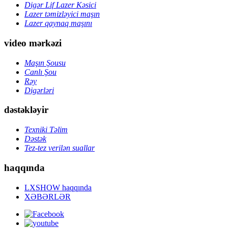
Digər Lif Lazer Kəsici
Lazer təmizləyici maşın
Lazer qaynaq maşını
video mərkəzi
Maşın Şousu
Canlı Şou
Rəy
Digərləri
dəstəkləyir
Texniki Təlim
Dəstək
Tez-tez verilən suallar
haqqında
LXSHOW haqqında
XƏBƏRLƏR