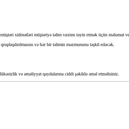
müştəri xidmətləri müştəriyə təlim vaxtını təyin etmək üçün məlumat v
n qruplaşdırılmasını və hər bir təlimin məzmununu təşkil edəcək.
ükəsizlik və əməliyyat qaydalarına ciddi şəkildə əməl etməlisiniz.