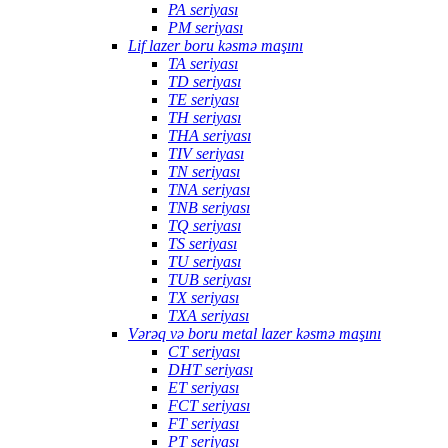
PA seriyası
PM seriyası
Lif lazer boru kəsmə maşını
TA seriyası
TD seriyası
TE seriyası
TH seriyası
THA seriyası
TIV seriyası
TN seriyası
TNA seriyası
TNB seriyası
TQ seriyası
TS seriyası
TU seriyası
TUB seriyası
TX seriyası
TXA seriyası
Vərəq və boru metal lazer kəsmə maşını
CT seriyası
DHT seriyası
ET seriyası
FCT seriyası
FT seriyası
PT seriyası