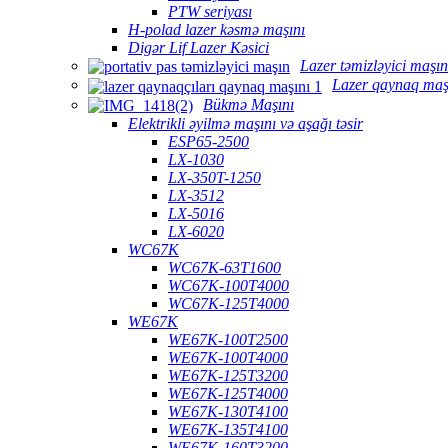
PTW seriyası
H-polad lazer kəsmə maşını
Digər Lif Lazer Kəsici
Lazer təmizləyici maşın
Lazer qaynaq maş
Bükmə Maşını
Elektrikli əyilmə maşını və aşağı təsir
ESP65-2500
LX-1030
LX-350T-1250
LX-3512
LX-5016
LX-6020
WC67K
WC67K-63T1600
WC67K-100T4000
WC67K-125T4000
WE67K
WE67K-100T2500
WE67K-100T4000
WE67K-125T3200
WE67K-125T4000
WE67K-130T4100
WE67K-135T4100
WE67K-160T3200