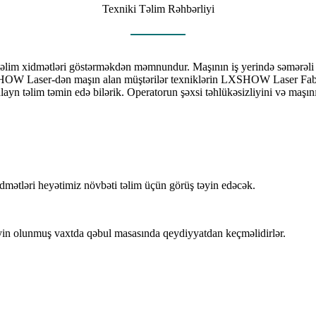
Texniki Təlim Rəhbərliyi
təlim xidmətləri göstərməkdən məmnundur. Maşının iş yerində səmərəl
SHOW Laser-dən maşın alan müştərilər texniklərin LXSHOW Laser Fabri
ayn təlim təmin edə bilərik. Operatorun şəxsi təhlükəsizliyini və maşının
xidmətləri heyətimiz növbəti təlim üçün görüş təyin edəcək.
təyin olunmuş vaxtda qəbul masasında qeydiyyatdan keçməlidirlər.