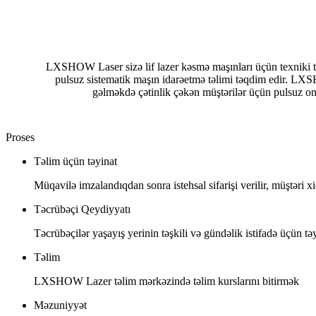
LXSHOW Laser sizə lif lazer kəsmə maşınları üçün texniki 
pulsuz sistematik maşın idarəetmə təlimi təqdim edir. LX
gəlməkdə çətinlik çəkən müştərilər üçün pulsuz onl
Proses
Təlim üçün təyinat
Müqavilə imzalandıqdan sonra istehsal sifarişi verilir, müştəri 
Təcrübəçi Qeydiyyatı
Təcrübəçilər yaşayış yerinin təşkili və gündəlik istifadə üçün 
Təlim
LXSHOW Lazer təlim mərkəzində təlim kurslarını bitirmək
Məzuniyyət