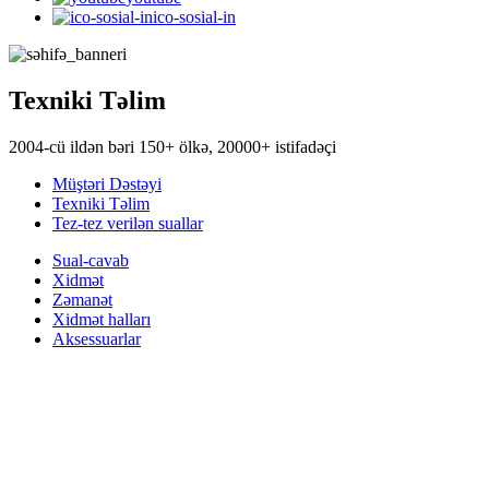
ico-sosial-in
Texniki Təlim
2004-cü ildən bəri 150+ ölkə, 20000+ istifadəçi
Müştəri Dəstəyi
Texniki Təlim
Tez-tez verilən suallar
Sual-cavab
Xidmət
Zəmanət
Xidmət halları
Aksessuarlar