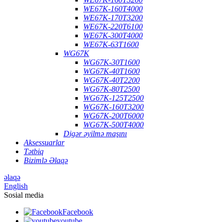
WE67K-160T4000
WE67K-170T3200
WE67K-220T6100
WE67K-300T4000
WE67K-63T1600
WG67K
WG67K-30T1600
WG67K-40T1600
WG67K-40T2200
WG67K-80T2500
WG67K-125T2500
WG67K-160T3200
WG67K-200T6000
WG67K-500T4000
Digər əyilmə maşını
Aksessuarlar
Tətbiq
Bizimlə Əlaqə
əlaqə
English
Sosial media
Facebook
youtube