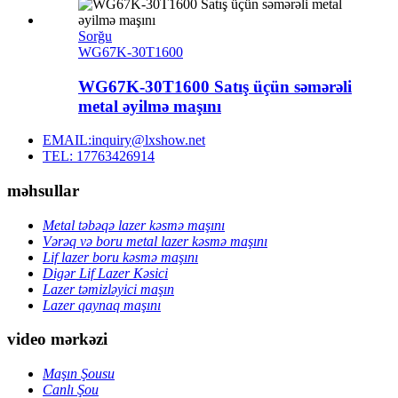
Sorğu
WG67K-30T1600
WG67K-30T1600 Satış üçün səmərəli
metal əyilmə maşını
EMAIL:inquiry@lxshow.net
TEL: 17763426914
məhsullar
Metal təbəqə lazer kəsmə maşını
Vərəq və boru metal lazer kəsmə maşını
Lif lazer boru kəsmə maşını
Digər Lif Lazer Kəsici
Lazer təmizləyici maşın
Lazer qaynaq maşını
video mərkəzi
Maşın Şousu
Canlı Şou