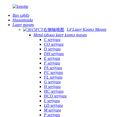
Baş səhifə
Haqqımızda
Lazer maşını
Lif Lazer Kəsmə Maşını
Metal təbəqə lazer kəsmə maşını
C seriyası
CO seriyası
D seriyası
DH seriyası
E seriyası
F seriyası
FA seriyası
FC seriyası
FL seriyası
G seriyası
H seriyası
HC seriyası
HCO seriyası
L seriyası
LD seriyası
M seriyası
P seriyası