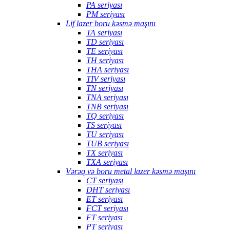
PA seriyası
PM seriyası
Lif lazer boru kəsmə maşını
TA seriyası
TD seriyası
TE seriyası
TH seriyası
THA seriyası
TIV seriyası
TN seriyası
TNA seriyası
TNB seriyası
TQ seriyası
TS seriyası
TU seriyası
TUB seriyası
TX seriyası
TXA seriyası
Vərəq və boru metal lazer kəsmə maşını
CT seriyası
DHT seriyası
ET seriyası
FCT seriyası
FT seriyası
PT seriyası