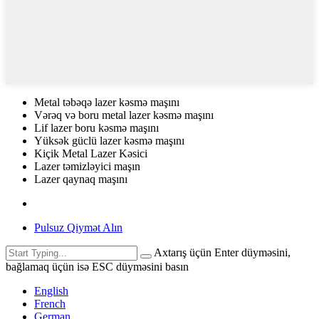
Metal təbəqə lazer kəsmə maşını
Vərəq və boru metal lazer kəsmə maşını
Lif lazer boru kəsmə maşını
Yüksək güclü lazer kəsmə maşını
Kiçik Metal Lazer Kəsici
Lazer təmizləyici maşın
Lazer qaynaq maşını
Pulsuz Qiymət Alın
Axtarış üçün Enter düyməsini,
bağlamaq üçün isə ESC düyməsini basın
English
French
German