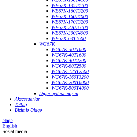
WE67K-135T4100
WE67K-160T3200
WE67K-160T4000
WE67K-170T3200
WE67K-220T6100
WE67K-300T4000
WE67K-63T1600
WG67K
WG67K-30T1600
WG67K-40T1600
WG67K-40T2200
WG67K-80T2500
WG67K-125T2500
WG67K-160T3200
WG67K-200T6000
WG67K-500T4000
Digər əyilmə maşını
Aksessuarlar
Tətbiq
Bizimlə Əlaqə
əlaqə
English
Sosial media