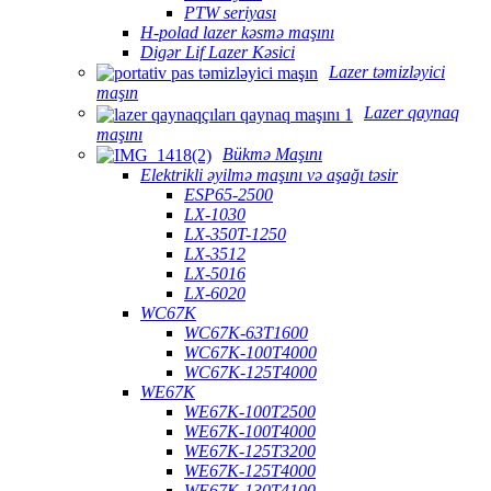
PTW seriyası
H-polad lazer kəsmə maşını
Digər Lif Lazer Kəsici
Lazer təmizləyici
maşın
Lazer qaynaq
maşını
Bükmə Maşını
Elektrikli əyilmə maşını və aşağı təsir
ESP65-2500
LX-1030
LX-350T-1250
LX-3512
LX-5016
LX-6020
WC67K
WC67K-63T1600
WC67K-100T4000
WC67K-125T4000
WE67K
WE67K-100T2500
WE67K-100T4000
WE67K-125T3200
WE67K-125T4000
WE67K-130T4100