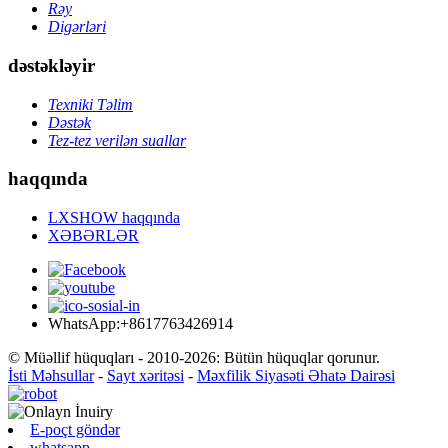
Rəy
Digərləri
dəstəkləyir
Texniki Təlim
Dəstək
Tez-tez verilən suallar
haqqında
LXSHOW haqqında
XƏBƏRLƏR
WhatsApp:+8617763426914
© Müəllif hüquqları - 2010-2026: Bütün hüquqlar qorunur.
İsti Məhsullar
-
Sayt xəritəsi
-
Məxfilik Siyasəti Əhatə Dairəsi
E-poçt göndər
whatsapp