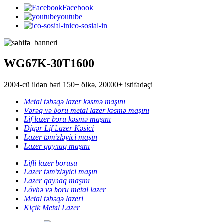
Facebook
youtube
ico-sosial-in
WG67K-30T1600
2004-cü ildən bəri 150+ ölkə, 20000+ istifadəçi
Metal təbəqə lazer kəsmə maşını
Vərəq və boru metal lazer kəsmə maşını
Lif lazer boru kəsmə maşını
Digər Lif Lazer Kəsici
Lazer təmizləyici maşın
Lazer qaynaq maşını
Lifli lazer borusu
Lazer təmizləyici maşın
Lazer qaynaq maşını
Lövhə və boru metal lazer
Metal təbəqə lazeri
Kiçik Metal Lazer