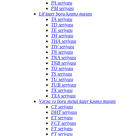
PA seriyası
PM seriyası
Lif lazer boru kəsmə maşını
TA seriyası
TD seriyası
TE seriyası
TH seriyası
THA seriyası
TIV seriyası
TN seriyası
TNA seriyası
TNB seriyası
TQ seriyası
TS seriyası
TU seriyası
TUB seriyası
TX seriyası
TXA seriyası
Vərəq və boru metal lazer kəsmə maşını
CT seriyası
DHT seriyası
ET seriyası
FCT seriyası
FT seriyası
PT seriyası