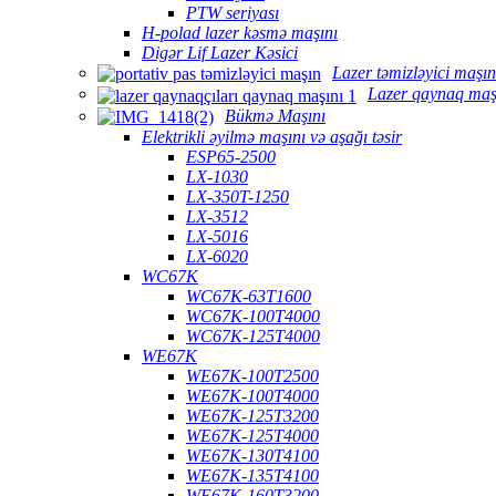
PTW seriyası
H-polad lazer kəsmə maşını
Digər Lif Lazer Kəsici
Lazer təmizləyici maşın
Lazer qaynaq maş
Bükmə Maşını
Elektrikli əyilmə maşını və aşağı təsir
ESP65-2500
LX-1030
LX-350T-1250
LX-3512
LX-5016
LX-6020
WC67K
WC67K-63T1600
WC67K-100T4000
WC67K-125T4000
WE67K
WE67K-100T2500
WE67K-100T4000
WE67K-125T3200
WE67K-125T4000
WE67K-130T4100
WE67K-135T4100
WE67K-160T3200