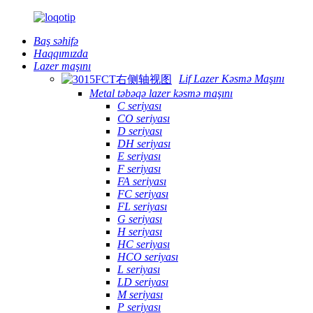
Baş səhifə
Haqqımızda
Lazer maşını
Lif Lazer Kəsmə Maşını
Metal təbəqə lazer kəsmə maşını
C seriyası
CO seriyası
D seriyası
DH seriyası
E seriyası
F seriyası
FA seriyası
FC seriyası
FL seriyası
G seriyası
H seriyası
HC seriyası
HCO seriyası
L seriyası
LD seriyası
M seriyası
P seriyası