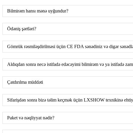
Bilmirəm hansı mənə uyğundur?
Ödəniş şərtləri?
Gömrük rəsmiləşdirilməsi üçün CE FDA sənədiniz və digər sənədlə
Aldıqdan sonra necə istifadə edəcəyimi bilmirəm və ya istifadə z
Çatdırılma müddəti
Sifarişdən sonra bizə təlim keçmək üçün LXSHOW texnikinə ehtiya
Paket və nəqliyyat nədir?