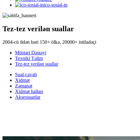
ico-sosial-in
Tez-tez verilən suallar
2004-cü ildən bəri 150+ ölkə, 20000+ istifadəçi
Müştəri Dəstəyi
Texniki Təlim
Tez-tez verilən suallar
Sual-cavab
Xidmət
Zəmanət
Xidmət halları
Aksessuarlar