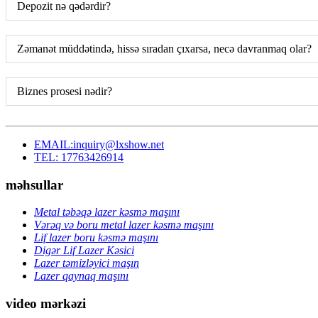
Depozit nə qədərdir?
Zəmanət müddətində, hissə sıradan çıxarsa, necə davranmaq olar?
Biznes prosesi nədir?
EMAIL:inquiry@lxshow.net
TEL: 17763426914
məhsullar
Metal təbəqə lazer kəsmə maşını
Vərəq və boru metal lazer kəsmə maşını
Lif lazer boru kəsmə maşını
Digər Lif Lazer Kəsici
Lazer təmizləyici maşın
Lazer qaynaq maşını
video mərkəzi