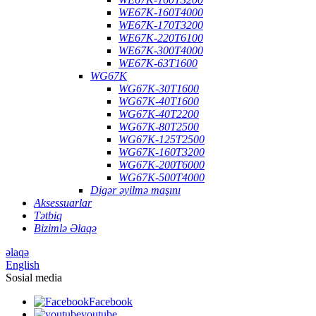
WE67K-160T4000
WE67K-170T3200
WE67K-220T6100
WE67K-300T4000
WE67K-63T1600
WG67K
WG67K-30T1600
WG67K-40T1600
WG67K-40T2200
WG67K-80T2500
WG67K-125T2500
WG67K-160T3200
WG67K-200T6000
WG67K-500T4000
Digər əyilmə maşını
Aksessuarlar
Tətbiq
Bizimlə Əlaqə
əlaqə
English
Sosial media
Facebook
youtube