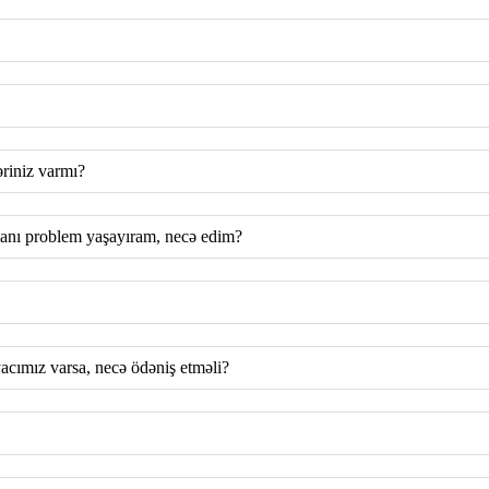
riniz varmı?
amanı problem yaşayıram, necə edim?
cımız varsa, necə ödəniş etməli?