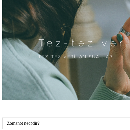
Tez-tez ver
TEZ-TEZ VERİLƏN SUALLAR
Zəmanət necədir?