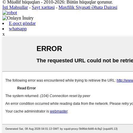
© Müəllif hüquqları - 2010-2026: Bütün hüquqlar qorunur.
İsti Məhsullar
-
Sayt xəritəsi
-
Məxfilik Siyasəti Əhatə Dairəsi
E-poçt göndər
whatsapp
x