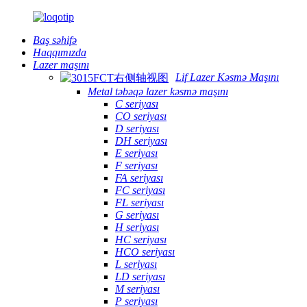
Baş səhifə
Haqqımızda
Lazer maşını
Lif Lazer Kəsmə Maşını
Metal təbəqə lazer kəsmə maşını
C seriyası
CO seriyası
D seriyası
DH seriyası
E seriyası
F seriyası
FA seriyası
FC seriyası
FL seriyası
G seriyası
H seriyası
HC seriyası
HCO seriyası
L seriyası
LD seriyası
M seriyası
P seriyası