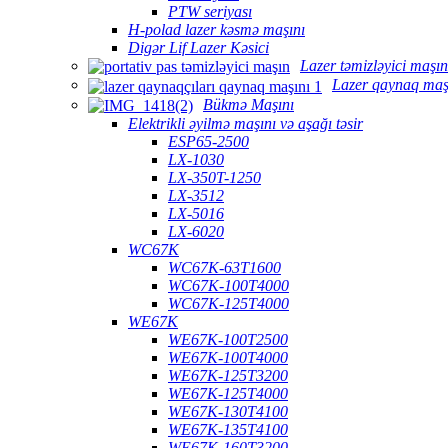
PTW seriyası
H-polad lazer kəsmə maşını
Digər Lif Lazer Kəsici
Lazer təmizləyici maşın
Lazer qaynaq maş
Bükmə Maşını
Elektrikli əyilmə maşını və aşağı təsir
ESP65-2500
LX-1030
LX-350T-1250
LX-3512
LX-5016
LX-6020
WC67K
WC67K-63T1600
WC67K-100T4000
WC67K-125T4000
WE67K
WE67K-100T2500
WE67K-100T4000
WE67K-125T3200
WE67K-125T4000
WE67K-130T4100
WE67K-135T4100
WE67K-160T3200