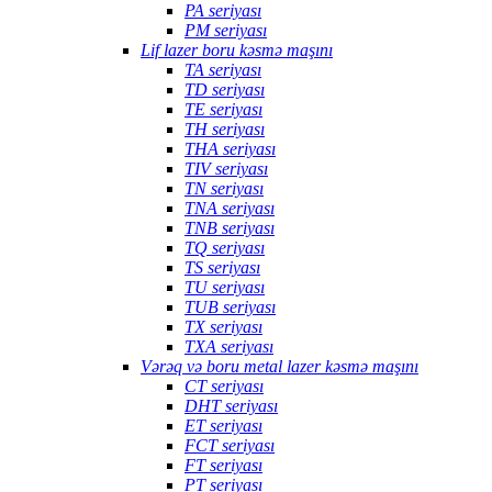
PA seriyası
PM seriyası
Lif lazer boru kəsmə maşını
TA seriyası
TD seriyası
TE seriyası
TH seriyası
THA seriyası
TIV seriyası
TN seriyası
TNA seriyası
TNB seriyası
TQ seriyası
TS seriyası
TU seriyası
TUB seriyası
TX seriyası
TXA seriyası
Vərəq və boru metal lazer kəsmə maşını
CT seriyası
DHT seriyası
ET seriyası
FCT seriyası
FT seriyası
PT seriyası