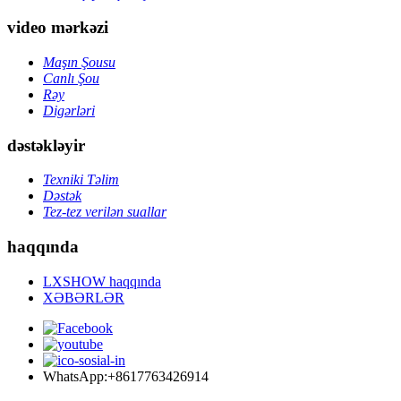
video mərkəzi
Maşın Şousu
Canlı Şou
Rəy
Digərləri
dəstəkləyir
Texniki Təlim
Dəstək
Tez-tez verilən suallar
haqqında
LXSHOW haqqında
XƏBƏRLƏR
WhatsApp:+8617763426914