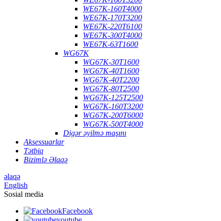
WE67K-160T4000
WE67K-170T3200
WE67K-220T6100
WE67K-300T4000
WE67K-63T1600
WG67K
WG67K-30T1600
WG67K-40T1600
WG67K-40T2200
WG67K-80T2500
WG67K-125T2500
WG67K-160T3200
WG67K-200T6000
WG67K-500T4000
Digər əyilmə maşını
Aksessuarlar
Tətbiq
Bizimlə Əlaqə
əlaqə
English
Sosial media
Facebook
youtube