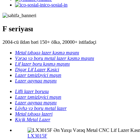
ico-sosial-in
F seriyası
2004-cü ildən bəri 150+ ölkə, 20000+ istifadəçi
Metal təbəqə lazer kəsmə maşını
Vərəq və boru metal lazer kəsmə maşını
Lif lazer boru kəsmə maşını
Digər Lif Lazer Kəsici
Lazer təmizləyici maşın
Lazer qaynaq maşını
Lifli lazer borusu
Lazer təmizləyici maşın
Lazer qaynaq maşını
Lövhə və boru metal lazer
Metal təbəqə lazeri
Kiçik Metal Lazer
LX3015F