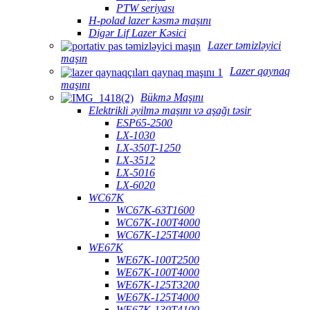
PTW seriyası
H-polad lazer kəsmə maşını
Digər Lif Lazer Kəsici
Lazer təmizləyici
maşın
Lazer qaynaq
maşını
Bükmə Maşını
Elektrikli əyilmə maşını və aşağı təsir
ESP65-2500
LX-1030
LX-350T-1250
LX-3512
LX-5016
LX-6020
WC67K
WC67K-63T1600
WC67K-100T4000
WC67K-125T4000
WE67K
WE67K-100T2500
WE67K-100T4000
WE67K-125T3200
WE67K-125T4000
WE67K-130T4100