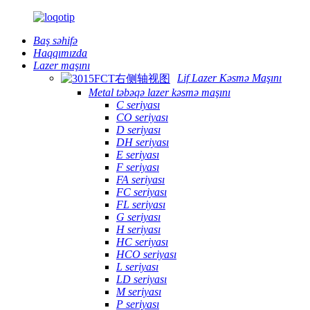
Baş səhifə
Haqqımızda
Lazer maşını
Lif Lazer Kəsmə Maşını
Metal təbəqə lazer kəsmə maşını
C seriyası
CO seriyası
D seriyası
DH seriyası
E seriyası
F seriyası
FA seriyası
FC seriyası
FL seriyası
G seriyası
H seriyası
HC seriyası
HCO seriyası
L seriyası
LD seriyası
M seriyası
P seriyası