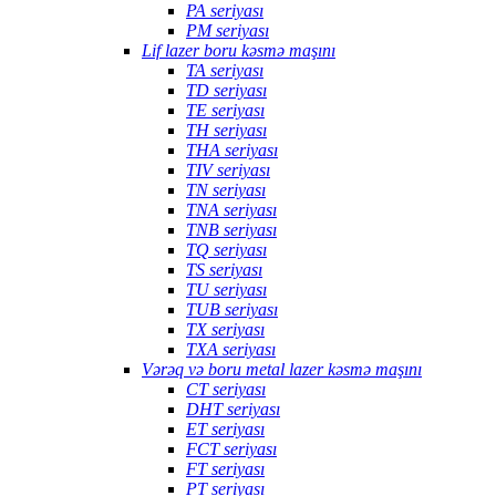
PA seriyası
PM seriyası
Lif lazer boru kəsmə maşını
TA seriyası
TD seriyası
TE seriyası
TH seriyası
THA seriyası
TIV seriyası
TN seriyası
TNA seriyası
TNB seriyası
TQ seriyası
TS seriyası
TU seriyası
TUB seriyası
TX seriyası
TXA seriyası
Vərəq və boru metal lazer kəsmə maşını
CT seriyası
DHT seriyası
ET seriyası
FCT seriyası
FT seriyası
PT seriyası