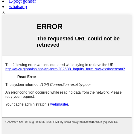
E-poçt göndər
whatsapp
x