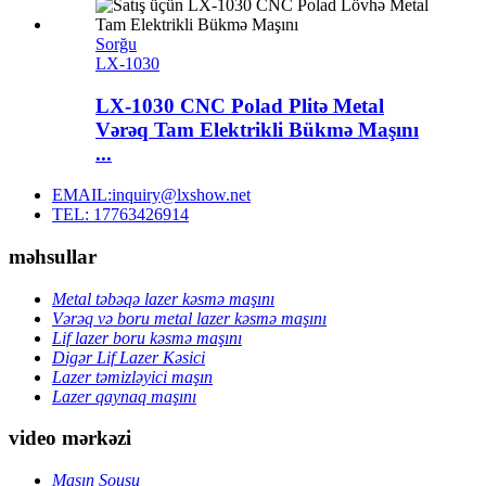
Sorğu
LX-1030
LX-1030 CNC Polad Plitə Metal
Vərəq Tam Elektrikli Bükmə Maşını
...
EMAIL:inquiry@lxshow.net
TEL: 17763426914
məhsullar
Metal təbəqə lazer kəsmə maşını
Vərəq və boru metal lazer kəsmə maşını
Lif lazer boru kəsmə maşını
Digər Lif Lazer Kəsici
Lazer təmizləyici maşın
Lazer qaynaq maşını
video mərkəzi
Maşın Şousu