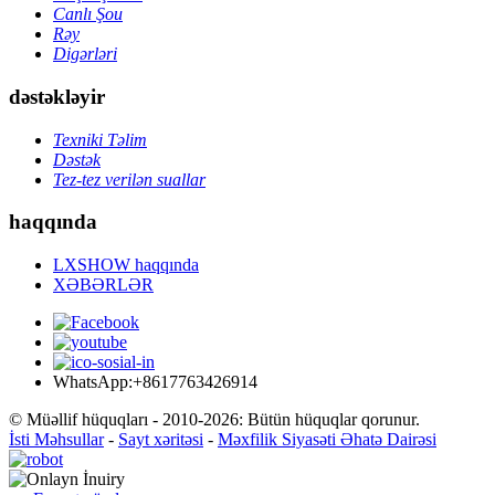
Canlı Şou
Rəy
Digərləri
dəstəkləyir
Texniki Təlim
Dəstək
Tez-tez verilən suallar
haqqında
LXSHOW haqqında
XƏBƏRLƏR
WhatsApp:+8617763426914
© Müəllif hüquqları - 2010-2026: Bütün hüquqlar qorunur.
İsti Məhsullar
-
Sayt xəritəsi
-
Məxfilik Siyasəti Əhatə Dairəsi