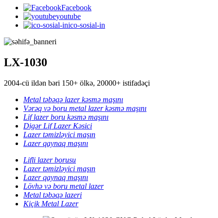
Facebook
youtube
ico-sosial-in
LX-1030
2004-cü ildən bəri 150+ ölkə, 20000+ istifadəçi
Metal təbəqə lazer kəsmə maşını
Vərəq və boru metal lazer kəsmə maşını
Lif lazer boru kəsmə maşını
Digər Lif Lazer Kəsici
Lazer təmizləyici maşın
Lazer qaynaq maşını
Lifli lazer borusu
Lazer təmizləyici maşın
Lazer qaynaq maşını
Lövhə və boru metal lazer
Metal təbəqə lazeri
Kiçik Metal Lazer