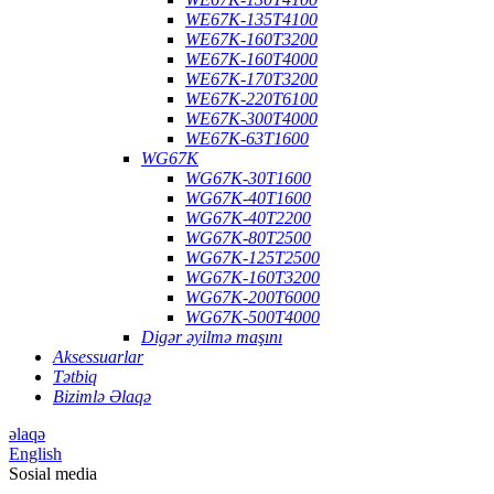
WE67K-135T4100
WE67K-160T3200
WE67K-160T4000
WE67K-170T3200
WE67K-220T6100
WE67K-300T4000
WE67K-63T1600
WG67K
WG67K-30T1600
WG67K-40T1600
WG67K-40T2200
WG67K-80T2500
WG67K-125T2500
WG67K-160T3200
WG67K-200T6000
WG67K-500T4000
Digər əyilmə maşını
Aksessuarlar
Tətbiq
Bizimlə Əlaqə
əlaqə
English
Sosial media