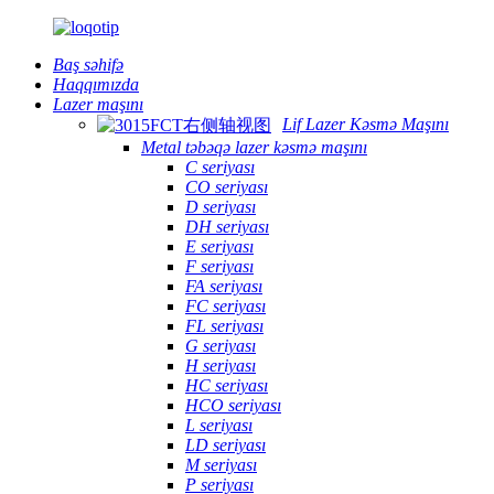
Baş səhifə
Haqqımızda
Lazer maşını
Lif Lazer Kəsmə Maşını
Metal təbəqə lazer kəsmə maşını
C seriyası
CO seriyası
D seriyası
DH seriyası
E seriyası
F seriyası
FA seriyası
FC seriyası
FL seriyası
G seriyası
H seriyası
HC seriyası
HCO seriyası
L seriyası
LD seriyası
M seriyası
P seriyası