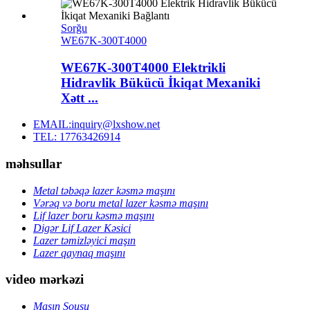
Sorğu
WE67K-300T4000
WE67K-300T4000 Elektrikli
Hidravlik Bükücü İkiqat Mexaniki
Xətt ...
EMAIL:inquiry@lxshow.net
TEL: 17763426914
məhsullar
Metal təbəqə lazer kəsmə maşını
Vərəq və boru metal lazer kəsmə maşını
Lif lazer boru kəsmə maşını
Digər Lif Lazer Kəsici
Lazer təmizləyici maşın
Lazer qaynaq maşını
video mərkəzi
Maşın Şousu