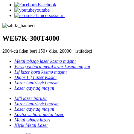
Facebook
youtube
ico-sosial-in
WE67K-300T4000
2004-cü ildən bəri 150+ ölkə, 20000+ istifadəçi
Metal təbəqə lazer kəsmə maşını
Vərəq və boru metal lazer kəsmə maşını
Lif lazer boru kəsmə maşını
Digər Lif Lazer Kəsici
Lazer təmizləyici maşın
Lazer qaynaq maşını
Lifli lazer borusu
Lazer təmizləyici maşın
Lazer qaynaq maşını
Lövhə və boru metal lazer
Metal təbəqə lazeri
Kiçik Metal Lazer