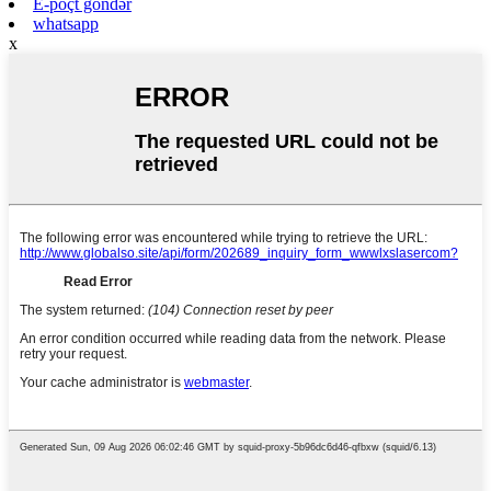
E-poçt göndər
whatsapp
x