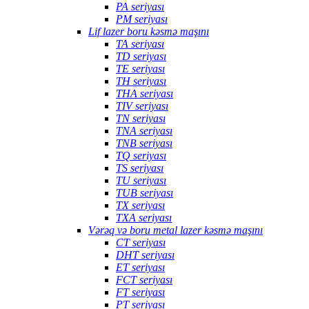
PA seriyası
PM seriyası
Lif lazer boru kəsmə maşını
TA seriyası
TD seriyası
TE seriyası
TH seriyası
THA seriyası
TIV seriyası
TN seriyası
TNA seriyası
TNB seriyası
TQ seriyası
TS seriyası
TU seriyası
TUB seriyası
TX seriyası
TXA seriyası
Vərəq və boru metal lazer kəsmə maşını
CT seriyası
DHT seriyası
ET seriyası
FCT seriyası
FT seriyası
PT seriyası