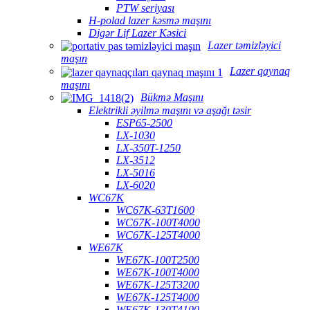
PTW seriyası
H-polad lazer kəsmə maşını
Digər Lif Lazer Kəsici
Lazer təmizləyici
maşın
Lazer qaynaq
maşını
Bükmə Maşını
Elektrikli əyilmə maşını və aşağı təsir
ESP65-2500
LX-1030
LX-350T-1250
LX-3512
LX-5016
LX-6020
WC67K
WC67K-63T1600
WC67K-100T4000
WC67K-125T4000
WE67K
WE67K-100T2500
WE67K-100T4000
WE67K-125T3200
WE67K-125T4000
WE67K-130T4100