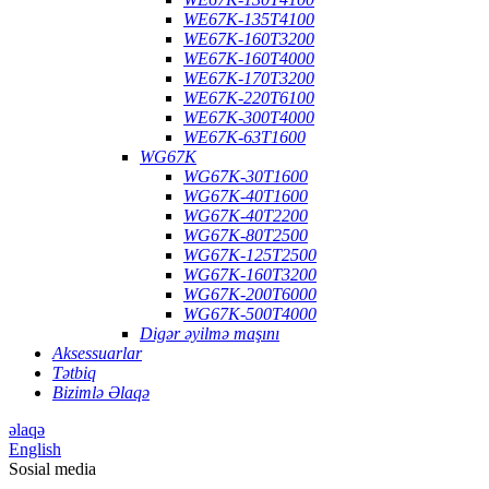
WE67K-135T4100
WE67K-160T3200
WE67K-160T4000
WE67K-170T3200
WE67K-220T6100
WE67K-300T4000
WE67K-63T1600
WG67K
WG67K-30T1600
WG67K-40T1600
WG67K-40T2200
WG67K-80T2500
WG67K-125T2500
WG67K-160T3200
WG67K-200T6000
WG67K-500T4000
Digər əyilmə maşını
Aksessuarlar
Tətbiq
Bizimlə Əlaqə
əlaqə
English
Sosial media