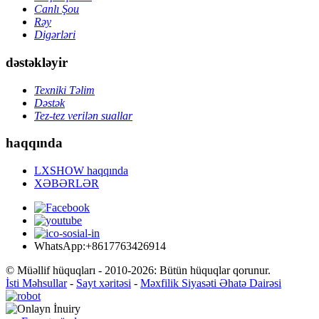
Canlı Şou
Rəy
Digərləri
dəstəkləyir
Texniki Təlim
Dəstək
Tez-tez verilən suallar
haqqında
LXSHOW haqqında
XƏBƏRLƏR
WhatsApp:+8617763426914
© Müəllif hüquqları - 2010-2026: Bütün hüquqlar qorunur.
İsti Məhsullar
-
Sayt xəritəsi
-
Məxfilik Siyasəti Əhatə Dairəsi