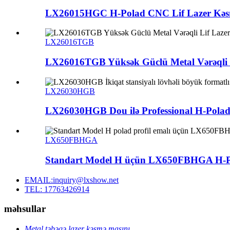
LX26015HGC H-Polad CNC Lif Lazer Kəsmə
LX26016TGB
LX26016TGB Yüksək Güclü Metal Vərəqli Li
LX26030HGB
LX26030HGB Dou ilə Professional H-Polad 
LX650FBHGA
Standart Model H üçün LX650FBHGA H-Pol
EMAIL:inquiry@lxshow.net
TEL: 17763426914
məhsullar
Metal təbəqə lazer kəsmə maşını