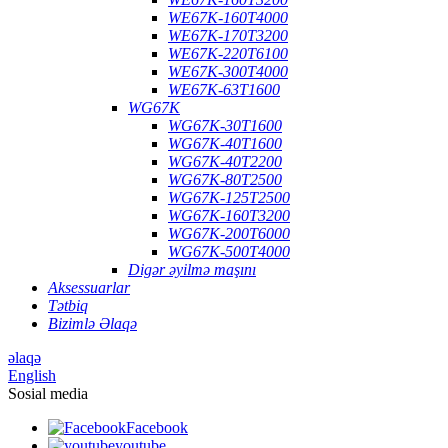
WE67K-160T4000
WE67K-170T3200
WE67K-220T6100
WE67K-300T4000
WE67K-63T1600
WG67K
WG67K-30T1600
WG67K-40T1600
WG67K-40T2200
WG67K-80T2500
WG67K-125T2500
WG67K-160T3200
WG67K-200T6000
WG67K-500T4000
Digər əyilmə maşını
Aksessuarlar
Tətbiq
Bizimlə Əlaqə
əlaqə
English
Sosial media
Facebook
youtube