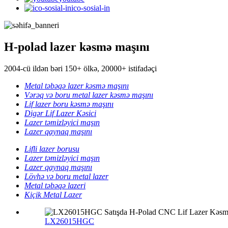
ico-sosial-in
H-polad lazer kəsmə maşını
2004-cü ildən bəri 150+ ölkə, 20000+ istifadəçi
Metal təbəqə lazer kəsmə maşını
Vərəq və boru metal lazer kəsmə maşını
Lif lazer boru kəsmə maşını
Digər Lif Lazer Kəsici
Lazer təmizləyici maşın
Lazer qaynaq maşını
Lifli lazer borusu
Lazer təmizləyici maşın
Lazer qaynaq maşını
Lövhə və boru metal lazer
Metal təbəqə lazeri
Kiçik Metal Lazer
LX26015HGC