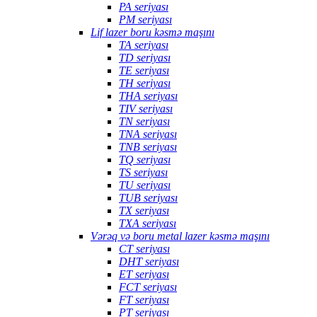
PA seriyası
PM seriyası
Lif lazer boru kəsmə maşını
TA seriyası
TD seriyası
TE seriyası
TH seriyası
THA seriyası
TIV seriyası
TN seriyası
TNA seriyası
TNB seriyası
TQ seriyası
TS seriyası
TU seriyası
TUB seriyası
TX seriyası
TXA seriyası
Vərəq və boru metal lazer kəsmə maşını
CT seriyası
DHT seriyası
ET seriyası
FCT seriyası
FT seriyası
PT seriyası