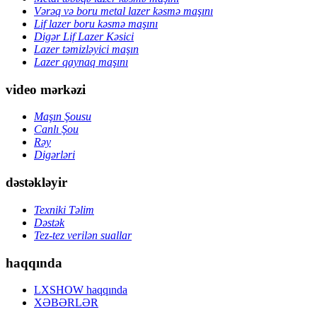
Vərəq və boru metal lazer kəsmə maşını
Lif lazer boru kəsmə maşını
Digər Lif Lazer Kəsici
Lazer təmizləyici maşın
Lazer qaynaq maşını
video mərkəzi
Maşın Şousu
Canlı Şou
Rəy
Digərləri
dəstəkləyir
Texniki Təlim
Dəstək
Tez-tez verilən suallar
haqqında
LXSHOW haqqında
XƏBƏRLƏR