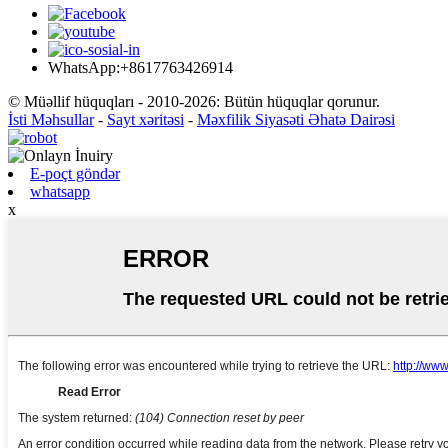
WhatsApp:+8617763426914
© Müəllif hüquqları - 2010-2026: Bütün hüquqlar qorunur.
İsti Məhsullar
-
Sayt xəritəsi
-
Məxfilik Siyasəti Əhatə Dairəsi
E-poçt göndər
whatsapp
x