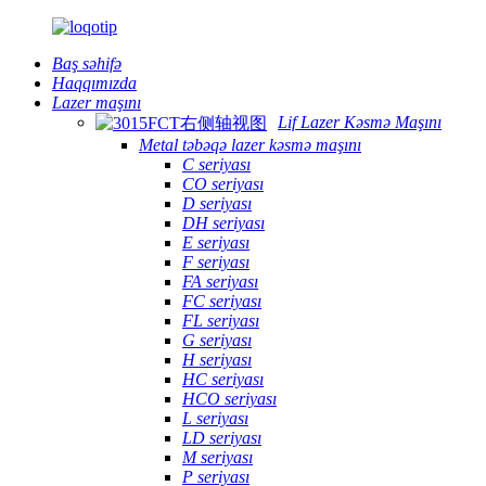
Baş səhifə
Haqqımızda
Lazer maşını
Lif Lazer Kəsmə Maşını
Metal təbəqə lazer kəsmə maşını
C seriyası
CO seriyası
D seriyası
DH seriyası
E seriyası
F seriyası
FA seriyası
FC seriyası
FL seriyası
G seriyası
H seriyası
HC seriyası
HCO seriyası
L seriyası
LD seriyası
M seriyası
P seriyası