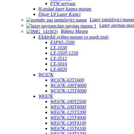
PTW seriyası
H-polad lazer kəsmə maşını
Digər Lif Lazer Kəsici
Lazer təmizləyici maşın
Lazer qaynaq maş
Bükmə Maşını
Elektrikli əyilmə maşını və aşağı təsir
ESP65-2500
LX-1030
LX-350T-1250
LX-3512
LX-5016
LX-6020
WC67K
WC67K-63T1600
WC67K-100T4000
WC67K-125T4000
WE67K
WE67K-100T2500
WE67K-100T4000
WE67K-125T3200
WE67K-125T4000
WE67K-130T4100
WE67K-135T4100
WE67K-160T3200