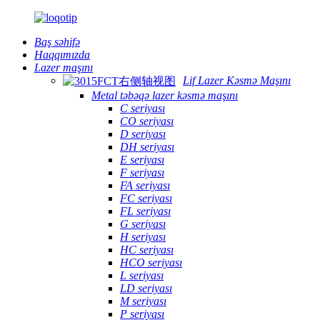
Baş səhifə
Haqqımızda
Lazer maşını
Lif Lazer Kəsmə Maşını
Metal təbəqə lazer kəsmə maşını
C seriyası
CO seriyası
D seriyası
DH seriyası
E seriyası
F seriyası
FA seriyası
FC seriyası
FL seriyası
G seriyası
H seriyası
HC seriyası
HCO seriyası
L seriyası
LD seriyası
M seriyası
P seriyası