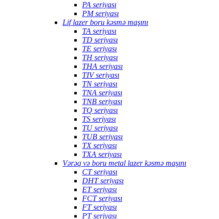
PA seriyası
PM seriyası
Lif lazer boru kəsmə maşını
TA seriyası
TD seriyası
TE seriyası
TH seriyası
THA seriyası
TIV seriyası
TN seriyası
TNA seriyası
TNB seriyası
TQ seriyası
TS seriyası
TU seriyası
TUB seriyası
TX seriyası
TXA seriyası
Vərəq və boru metal lazer kəsmə maşını
CT seriyası
DHT seriyası
ET seriyası
FCT seriyası
FT seriyası
PT seriyası