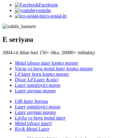
Facebook
youtube
ico-sosial-in
E seriyası
2004-cü ildən bəri 150+ ölkə, 20000+ istifadəçi
Metal təbəqə lazer kəsmə maşını
Vərəq və boru metal lazer kəsmə maşını
Lif lazer boru kəsmə maşını
Digər Lif Lazer Kəsici
Lazer təmizləyici maşın
Lazer qaynaq maşını
Lifli lazer borusu
Lazer təmizləyici maşın
Lazer qaynaq maşını
Lövhə və boru metal lazer
Metal təbəqə lazeri
Kiçik Metal Lazer