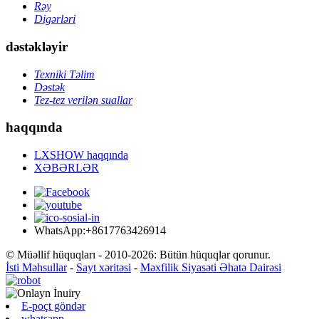
Rəy
Digərləri
dəstəkləyir
Texniki Təlim
Dəstək
Tez-tez verilən suallar
haqqında
LXSHOW haqqında
XƏBƏRLƏR
WhatsApp:+8617763426914
© Müəllif hüquqları - 2010-2026: Bütün hüquqlar qorunur.
İsti Məhsullar
-
Sayt xəritəsi
-
Məxfilik Siyasəti Əhatə Dairəsi
E-poçt göndər
whatsapp