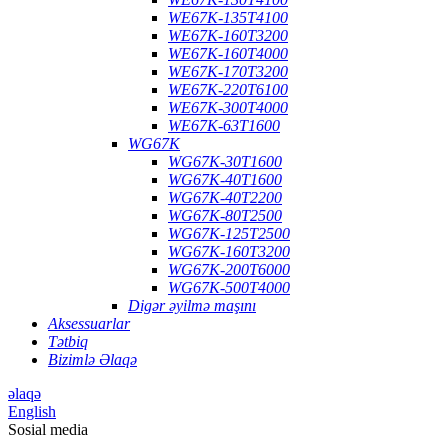
WE67K-135T4100
WE67K-160T3200
WE67K-160T4000
WE67K-170T3200
WE67K-220T6100
WE67K-300T4000
WE67K-63T1600
WG67K
WG67K-30T1600
WG67K-40T1600
WG67K-40T2200
WG67K-80T2500
WG67K-125T2500
WG67K-160T3200
WG67K-200T6000
WG67K-500T4000
Digər əyilmə maşını
Aksessuarlar
Tətbiq
Bizimlə Əlaqə
əlaqə
English
Sosial media