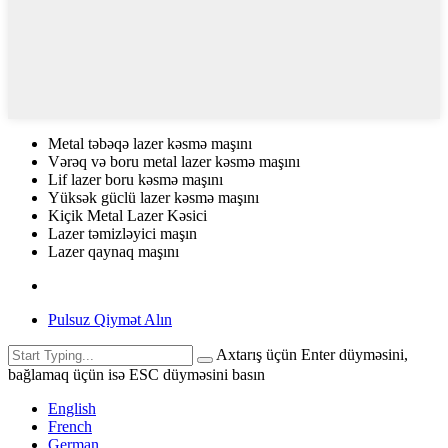
Metal təbəqə lazer kəsmə maşını
Vərəq və boru metal lazer kəsmə maşını
Lif lazer boru kəsmə maşını
Yüksək güclü lazer kəsmə maşını
Kiçik Metal Lazer Kəsici
Lazer təmizləyici maşın
Lazer qaynaq maşını
Pulsuz Qiymət Alın
Axtarış üçün Enter düyməsini,
bağlamaq üçün isə ESC düyməsini basın
English
French
German