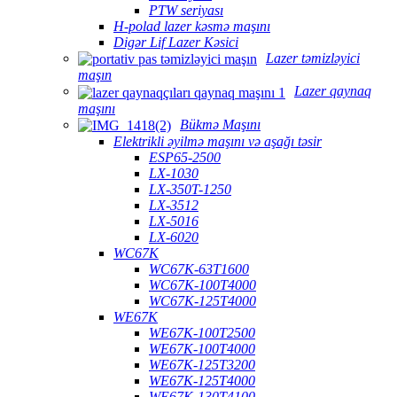
PTW seriyası
H-polad lazer kəsmə maşını
Digər Lif Lazer Kəsici
Lazer təmizləyici
maşın
Lazer qaynaq
maşını
Bükmə Maşını
Elektrikli əyilmə maşını və aşağı təsir
ESP65-2500
LX-1030
LX-350T-1250
LX-3512
LX-5016
LX-6020
WC67K
WC67K-63T1600
WC67K-100T4000
WC67K-125T4000
WE67K
WE67K-100T2500
WE67K-100T4000
WE67K-125T3200
WE67K-125T4000
WE67K-130T4100