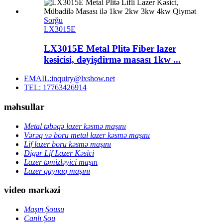
Sorğu
LX3015E
LX3015E Metal Plitə Fiber lazer
kəsicisi, dəyişdirmə masası 1kw ...
EMAIL:inquiry@lxshow.net
TEL: 17763426914
məhsullar
Metal təbəqə lazer kəsmə maşını
Vərəq və boru metal lazer kəsmə maşını
Lif lazer boru kəsmə maşını
Digər Lif Lazer Kəsici
Lazer təmizləyici maşın
Lazer qaynaq maşını
video mərkəzi
Maşın Şousu
Canlı Şou