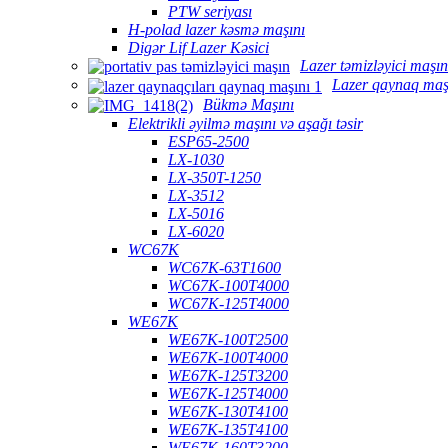
PTW seriyası
H-polad lazer kəsmə maşını
Digər Lif Lazer Kəsici
Lazer təmizləyici maşın
Lazer qaynaq maş
Bükmə Maşını
Elektrikli əyilmə maşını və aşağı təsir
ESP65-2500
LX-1030
LX-350T-1250
LX-3512
LX-5016
LX-6020
WC67K
WC67K-63T1600
WC67K-100T4000
WC67K-125T4000
WE67K
WE67K-100T2500
WE67K-100T4000
WE67K-125T3200
WE67K-125T4000
WE67K-130T4100
WE67K-135T4100
WE67K-160T3200