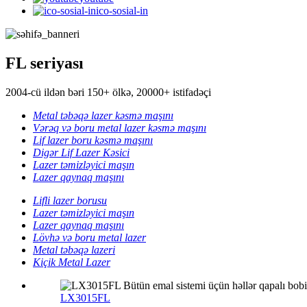
ico-sosial-in
FL seriyası
2004-cü ildən bəri 150+ ölkə, 20000+ istifadəçi
Metal təbəqə lazer kəsmə maşını
Vərəq və boru metal lazer kəsmə maşını
Lif lazer boru kəsmə maşını
Digər Lif Lazer Kəsici
Lazer təmizləyici maşın
Lazer qaynaq maşını
Lifli lazer borusu
Lazer təmizləyici maşın
Lazer qaynaq maşını
Lövhə və boru metal lazer
Metal təbəqə lazeri
Kiçik Metal Lazer
LX3015FL