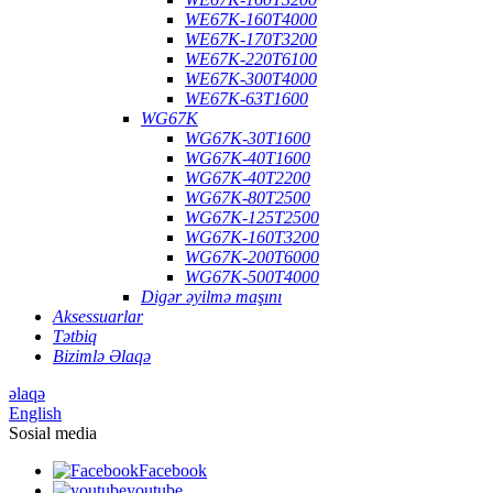
WE67K-160T4000
WE67K-170T3200
WE67K-220T6100
WE67K-300T4000
WE67K-63T1600
WG67K
WG67K-30T1600
WG67K-40T1600
WG67K-40T2200
WG67K-80T2500
WG67K-125T2500
WG67K-160T3200
WG67K-200T6000
WG67K-500T4000
Digər əyilmə maşını
Aksessuarlar
Tətbiq
Bizimlə Əlaqə
əlaqə
English
Sosial media
Facebook
youtube