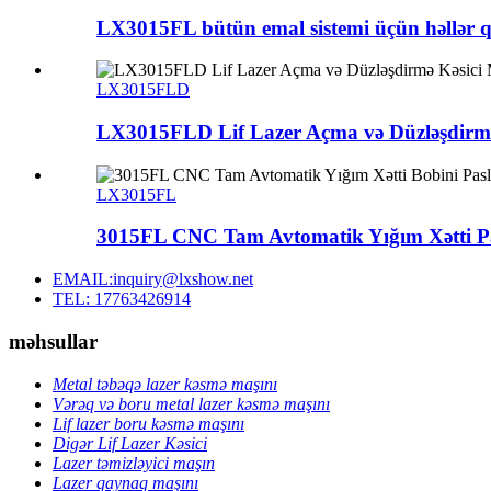
LX3015FL bütün emal sistemi üçün həllər qa
LX3015FLD
LX3015FLD Lif Lazer Açma və Düzləşdirmə
LX3015FL
3015FL CNC Tam Avtomatik Yığım Xətti Pa
EMAIL:inquiry@lxshow.net
TEL: 17763426914
məhsullar
Metal təbəqə lazer kəsmə maşını
Vərəq və boru metal lazer kəsmə maşını
Lif lazer boru kəsmə maşını
Digər Lif Lazer Kəsici
Lazer təmizləyici maşın
Lazer qaynaq maşını