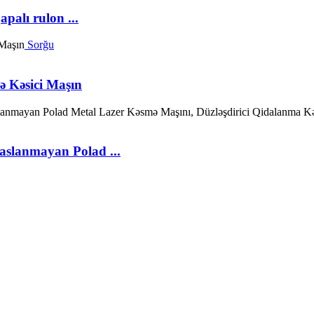
palı rulon ...
Sorğu
 Kəsici Maşın
slanmayan Polad ...