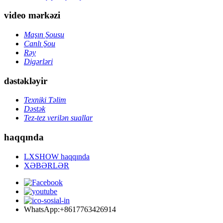
video mərkəzi
Maşın Şousu
Canlı Şou
Rəy
Digərləri
dəstəkləyir
Texniki Təlim
Dəstək
Tez-tez verilən suallar
haqqında
LXSHOW haqqında
XƏBƏRLƏR
WhatsApp:+8617763426914