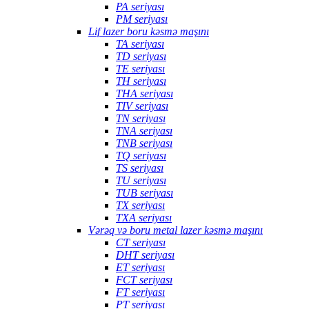
PA seriyası
PM seriyası
Lif lazer boru kəsmə maşını
TA seriyası
TD seriyası
TE seriyası
TH seriyası
THA seriyası
TIV seriyası
TN seriyası
TNA seriyası
TNB seriyası
TQ seriyası
TS seriyası
TU seriyası
TUB seriyası
TX seriyası
TXA seriyası
Vərəq və boru metal lazer kəsmə maşını
CT seriyası
DHT seriyası
ET seriyası
FCT seriyası
FT seriyası
PT seriyası