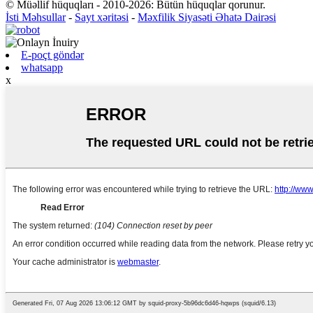
© Müəllif hüquqları - 2010-2026: Bütün hüquqlar qorunur.
İsti Məhsullar
-
Sayt xəritəsi
-
Məxfilik Siyasəti Əhatə Dairəsi
E-poçt göndər
whatsapp
x