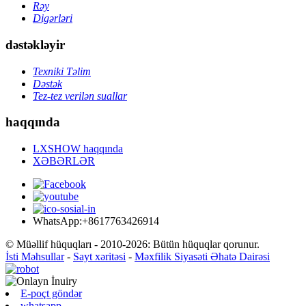
Rəy
Digərləri
dəstəkləyir
Texniki Təlim
Dəstək
Tez-tez verilən suallar
haqqında
LXSHOW haqqında
XƏBƏRLƏR
WhatsApp:+8617763426914
© Müəllif hüquqları - 2010-2026: Bütün hüquqlar qorunur.
İsti Məhsullar
-
Sayt xəritəsi
-
Məxfilik Siyasəti Əhatə Dairəsi
E-poçt göndər
whatsapp