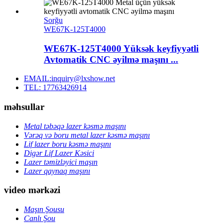
Sorğu
WE67K-125T4000
WE67K-125T4000 Yüksək keyfiyyətli
Avtomatik CNC əyilmə maşını ...
EMAIL:inquiry@lxshow.net
TEL: 17763426914
məhsullar
Metal təbəqə lazer kəsmə maşını
Vərəq və boru metal lazer kəsmə maşını
Lif lazer boru kəsmə maşını
Digər Lif Lazer Kəsici
Lazer təmizləyici maşın
Lazer qaynaq maşını
video mərkəzi
Maşın Şousu
Canlı Şou