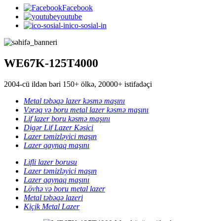
Facebook
youtube
ico-sosial-in
WE67K-125T4000
2004-cü ildən bəri 150+ ölkə, 20000+ istifadəçi
Metal təbəqə lazer kəsmə maşını
Vərəq və boru metal lazer kəsmə maşını
Lif lazer boru kəsmə maşını
Digər Lif Lazer Kəsici
Lazer təmizləyici maşın
Lazer qaynaq maşını
Lifli lazer borusu
Lazer təmizləyici maşın
Lazer qaynaq maşını
Lövhə və boru metal lazer
Metal təbəqə lazeri
Kiçik Metal Lazer