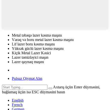
Metal təbəqə lazer kəsmə maşını
Vərəq və boru metal lazer kəsmə maşını
Lif lazer boru kəsmə maşını
Yüksək güclü lazer kəsmə maşını
Kiçik Metal Lazer Kəsici
Lazer təmizləyici maşın
Lazer qaynaq maşını
Pulsuz Qiymət Alın
Axtarış üçün Enter düyməsini,
bağlamaq üçün isə ESC düyməsini basın
English
French
German