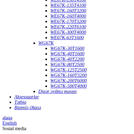
WE67K-135T4100
WE67K-160T3200
WE67K-160T4000
WE67K-170T3200
WE67K-220T6100
WE67K-300T4000
WE67K-63T1600
WG67K
WG67K-30T1600
WG67K-40T1600
WG67K-40T2200
WG67K-80T2500
WG67K-125T2500
WG67K-160T3200
WG67K-200T6000
WG67K-500T4000
Digər əyilmə maşını
Aksessuarlar
Tətbiq
Bizimlə Əlaqə
əlaqə
English
Sosial media