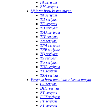
PA seriyası
PM seriyası
Lif lazer boru kəsmə maşını
TA seriyası
TD seriyası
TE seriyası
TH seriyası
THA seriyası
TIV seriyası
TN seriyası
TNA seriyası
TNB seriyası
TQ seriyası
TS seriyası
TU seriyası
TUB seriyası
TX seriyası
TXA seriyası
Vərəq və boru metal lazer kəsmə maşını
CT seriyası
DHT seriyası
ET seriyası
FCT seriyası
FT seriyası
PT seriyası