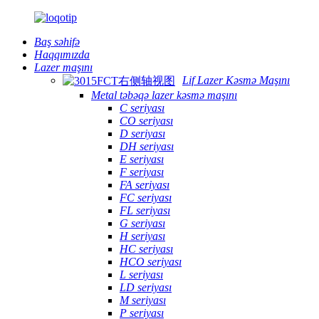
Baş səhifə
Haqqımızda
Lazer maşını
Lif Lazer Kəsmə Maşını
Metal təbəqə lazer kəsmə maşını
C seriyası
CO seriyası
D seriyası
DH seriyası
E seriyası
F seriyası
FA seriyası
FC seriyası
FL seriyası
G seriyası
H seriyası
HC seriyası
HCO seriyası
L seriyası
LD seriyası
M seriyası
P seriyası