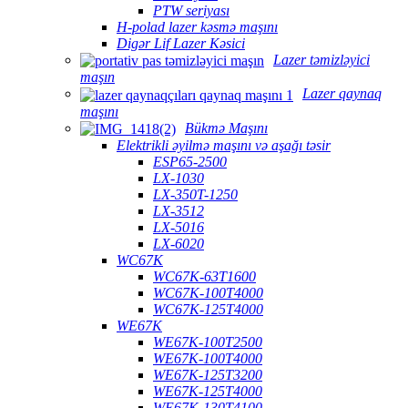
PTW seriyası
H-polad lazer kəsmə maşını
Digər Lif Lazer Kəsici
Lazer təmizləyici
maşın
Lazer qaynaq
maşını
Bükmə Maşını
Elektrikli əyilmə maşını və aşağı təsir
ESP65-2500
LX-1030
LX-350T-1250
LX-3512
LX-5016
LX-6020
WC67K
WC67K-63T1600
WC67K-100T4000
WC67K-125T4000
WE67K
WE67K-100T2500
WE67K-100T4000
WE67K-125T3200
WE67K-125T4000
WE67K-130T4100