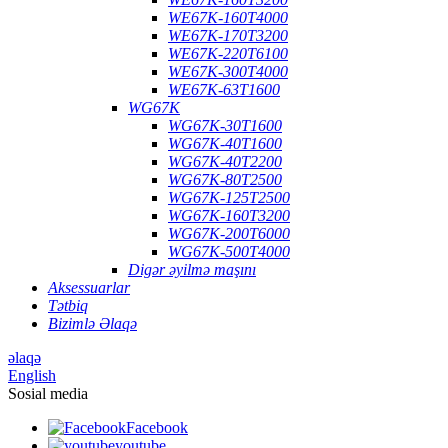
WE67K-160T4000
WE67K-170T3200
WE67K-220T6100
WE67K-300T4000
WE67K-63T1600
WG67K
WG67K-30T1600
WG67K-40T1600
WG67K-40T2200
WG67K-80T2500
WG67K-125T2500
WG67K-160T3200
WG67K-200T6000
WG67K-500T4000
Digər əyilmə maşını
Aksessuarlar
Tətbiq
Bizimlə Əlaqə
əlaqə
English
Sosial media
Facebook
youtube