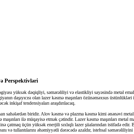
 Perspektivləri
yası yüksək dəqiqliyi, səmərəliliyi və elastikliyi sayəsində metal emalı
yanın daşıyıcısı olan lazer kəsmə maşınları özünəməxsus üstünlükləri il
cək inkişaf tendensiyaları araşdırılacaq.
unan sahələrdən biridir. Alov kəsmə və plazma kəsmə kimi ənənəvi metal 
mə maşınları ilə müqayisə etmək çətindir. Lazer kəsmə maşınları metal mat
çatmaq üçün yüksək enerjili sıxlıqlı lazer şüalarından istifadə edir. 
nı və tullantılarını əhəmiyyətli dərəcədə azaldır, istehsal səmərəliliyini 