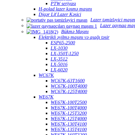
PTW seriyası
H-polad lazer kəsmə maşını
Digər Lif Lazer Kəsici
Lazer təmizləyici maşın
Lazer qaynaq maş
Bükmə Maşını
Elektrikli əyilmə maşını və aşağı təsir
ESP65-2500
LX-1030
LX-350T-1250
LX-3512
LX-5016
LX-6020
WC67K
WC67K-63T1600
WC67K-100T4000
WC67K-125T4000
WE67K
WE67K-100T2500
WE67K-100T4000
WE67K-125T3200
WE67K-125T4000
WE67K-130T4100
WE67K-135T4100
WE67K-160T3200