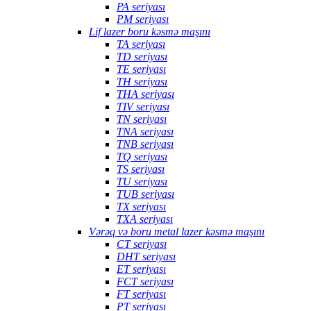
PA seriyası
PM seriyası
Lif lazer boru kəsmə maşını
TA seriyası
TD seriyası
TE seriyası
TH seriyası
THA seriyası
TIV seriyası
TN seriyası
TNA seriyası
TNB seriyası
TQ seriyası
TS seriyası
TU seriyası
TUB seriyası
TX seriyası
TXA seriyası
Vərəq və boru metal lazer kəsmə maşını
CT seriyası
DHT seriyası
ET seriyası
FCT seriyası
FT seriyası
PT seriyası