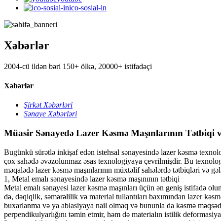
ico-sosial-in
Xəbərlər
2004-cü ildən bəri 150+ ölkə, 20000+ istifadəçi
Xəbərlər
Şirkət Xəbərləri
Sənaye Xəbərləri
Müasir Sənayedə Lazer Kəsmə Maşınlarının Tətbiqi və
Bugünkü sürətlə inkişaf edən istehsal sənayesində lazer kəsmə texnologi
çox sahədə əvəzolunmaz əsas texnologiyaya çevrilmişdir. Bu texnologi
məqalədə lazer kəsmə maşınlarının müxtəlif sahələrdə tətbiqləri və gələ
1, Metal emalı sənayesində lazer kəsmə maşınının tətbiqi
Metal emalı sənayesi lazer kəsmə maşınları üçün ən geniş istifadə ol
də, dəqiqlik, səmərəlilik və material tullantıları baxımından lazer kəs
buxarlanma və ya ablasiyaya nail olmaq və bununla da kəsmə məqsədinə 
perpendikulyarlığını təmin etmir, həm də materialın istilik deformasiyası