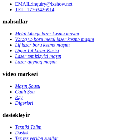
EMAIL:inquiry@lxshow.net
TEL: 17763426914
məhsullar
Metal təbəqə lazer kəsmə maşını
Vərəq və boru metal lazer kəsmə maşını
Lif lazer boru kəsmə maşını
Digər Lif Lazer Kəsici
Lazer təmizləyici maşın
Lazer qaynaq maşını
video mərkəzi
Maşın Şousu
Canlı Şou
Rəy
Digərləri
dəstəkləyir
Texniki Təlim
Dəstək
Tez-tez verilən suallar