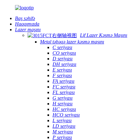
Baş səhifə
Haqqımızda
Lazer maşını
Lif Lazer Kəsmə Maşını
Metal təbəqə lazer kəsmə maşını
C seriyası
CO seriyası
D seriyası
DH seriyası
E seriyası
F seriyası
FA seriyası
FC seriyası
FL seriyası
G seriyası
H seriyası
HC seriyası
HCO seriyası
L seriyası
LD seriyası
M seriyası
P seriyası