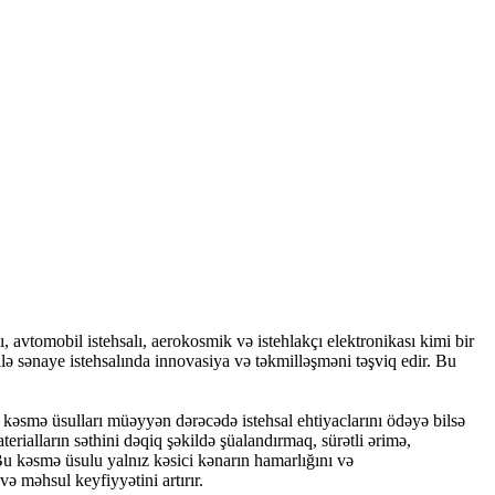
, avtomobil istehsalı, aerokosmik və istehlakçı elektronikası kimi bir
ə sənaye istehsalında innovasiya və təkmilləşməni təşviq edir. Bu
kəsmə üsulları müəyyən dərəcədə istehsal ehtiyaclarını ödəyə bilsə
erialların səthini dəqiq şəkildə şüalandırmaq, sürətli ərimə,
Bu kəsmə üsulu yalnız kəsici kənarın hamarlığını və
və məhsul keyfiyyətini artırır.