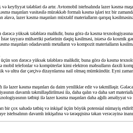
 və keyfiyyət tələbləri də artır. Avtomobil istehsalında lazer kəsmə maşın
mə maşınları vasitəsilə mürəkkəb formalı kəsmə işləri tez bir zamanda yer
an əlavə, lazer kəsmə maşınları müxtəlif materialların qarışıq kəsilməsi
 dərəcə yüksək tələblərə malikdir, buna görə də kəsmə texnologiyasına 
 İstər təyyarə mühərriki pərlərinin dəqiq kəsilməsi, istərsə də kosmik 
 kəsmə maşınları odadavamlı metalların və kompozit materialların kəsilm
i
üçün son dərəcə yüksək tələblərə malikdir, buna görə də kəsmə texnologi
və mobil telefonlar və kompüterlər kimi elektron məhsulların daxili ko
a nazik və ultra dar çərçivə dizaynlarına nail olmaq mümkündür. Eyni zama
fı ilə lazer kəsmə maşınları da daim yeniliklər edir və təkmilləşir. Gə
iyasının davamlı təkmilləşdirilməsi ilə, daha qalın və daha sərt materi
xnologiyasının tətbiqi ilə lazer kəsmə maşınları daha ağıllı əməliyyat və
ı bir çox sahədə tətbiq və inkişaf üçün böyük potensial nümayiş etdirib
istehsalının davamlı inkişafına və tərəqqisinə təkan verəcəyinə inanı