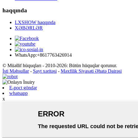
haqqında
LXSHOW haqqında
XƏBƏRLƏR
WhatsApp:+8617763426914
© Müəllif hüquqları - 2010-2026: Bütün hüquqlar qorunur.
İsti Məhsullar
-
Sayt xəritəsi
-
Məxfilik Siyasəti Əhatə Dairəsi
E-poçt göndər
whatsapp
x