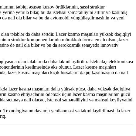
larının tətbiqi əsasən kuzov örtüklərinin, şassi struktur
inə yetirilə bilər, bu da istehsal səmərəliliyini artırır və kəsilmiş
nə də nail ola bilər və bu da avtomobil yüngülləşdirməsinin və yeni
olan tələblər də daha sərtdir. Lazer kəsmə maşınları yüksək dəqiqliyi
gəminin struktur komponentlərinin mürəkkəb forma emalı olsun, lazer
əsinə də nail ola bilər və bu da aerokosmik sənayedə innovativ
yasına olan tələblər də daha təkmilləşdirilib. İstehlakçı elektronikası
mponentlərinin kəsilməsində əks olunur. Lazer kəsmə maşınları
nda, lazer kəsmə maşınları kiçik hissələrin dəqiq kəsilməsinə də nail
ləcəkdə lazer kəsmə maşınları daha yüksək gücə, daha yüksək dəqiqliyə
alların kəsmə ehtiyaclarını ödəmək üçün lazer kəsmə maşınlarının gücü
 idarəetməyə nail olacaq, istehsal səmərəliliyini və məhsul keyfiyyətini
. Texnologiyanın davamlı yenilənməsi və təkmilləşdirilməsi ilə lazer
rıq.