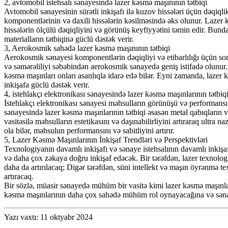
2, avtomobil istehsalı sənayesində lazer kəsmə maşınının tətbiqi
Avtomobil sənayesinin sürətli inkişafı ilə kuzov hissələri üçün dəqiqlik
komponentlərinin və daxili hissələrin kəsilməsində əks olunur. Lazer kəs
hissələrin ölçülü dəqiqliyini və görünüş keyfiyyətini təmin edir. Bund
materialların tətbiqinə güclü dəstək verir.
3, Aerokosmik sahədə lazer kəsmə maşınının tətbiqi
Aerokosmik sənayesi komponentlərin dəqiqliyi və etibarlılığı üçün son
və səmərəliliyi səbəbindən aerokosmik sənayedə geniş istifadə olunur.
kəsmə maşınları onları asanlıqla idarə edə bilər. Eyni zamanda, lazer
inkişafa güclü dəstək verir.
4, istehlakçı elektronikası sənayesində lazer kəsmə maşınlarının tətbiq
İstehlakçı elektronikası sənayesi məhsulların görünüşü və performansı 
sənayesində lazer kəsmə maşınlarının tətbiqi əsasən metal qabıqların 
vasitəsilə məhsulların estetikasını və daşınabilirliyini artıraraq ultr
ola bilər, məhsulun performansını və sabitliyini artırır.
5, Lazer Kəsmə Maşınlarının İnkişaf Trendləri və Perspektivləri
Texnologiyanın davamlı inkişafı və sənaye istehsalının davamlı inkişa
və daha çox zəkaya doğru inkişaf edəcək. Bir tərəfdən, lazer texnolog
daha da artırılacaq; Digər tərəfdən, süni intellekt və maşın öyrənmə te
artıracaq.
Bir sözlə, müasir sənayedə mühüm bir vasitə kimi lazer kəsmə maşınlar
kəsmə maşınlarının daha çox sahədə mühüm rol oynayacağına və sənaye 
Yazı vaxtı: 11 oktyabr 2024