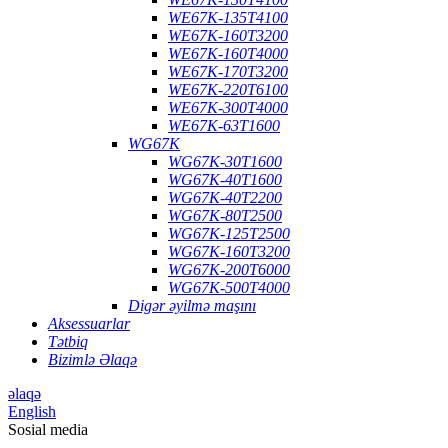
WE67K-135T4100
WE67K-160T3200
WE67K-160T4000
WE67K-170T3200
WE67K-220T6100
WE67K-300T4000
WE67K-63T1600
WG67K
WG67K-30T1600
WG67K-40T1600
WG67K-40T2200
WG67K-80T2500
WG67K-125T2500
WG67K-160T3200
WG67K-200T6000
WG67K-500T4000
Digər əyilmə maşını
Aksessuarlar
Tətbiq
Bizimlə Əlaqə
əlaqə
English
Sosial media