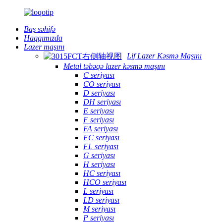
Baş səhifə
Haqqımızda
Lazer maşını
Lif Lazer Kəsmə Maşını
Metal təbəqə lazer kəsmə maşını
C seriyası
CO seriyası
D seriyası
DH seriyası
E seriyası
F seriyası
FA seriyası
FC seriyası
FL seriyası
G seriyası
H seriyası
HC seriyası
HCO seriyası
L seriyası
LD seriyası
M seriyası
P seriyası