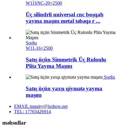
W11SNC-20×2500
Üç silindrli universal cnc boşqab
yayma maşını metal təbəqə r ...
Sorğu
W11-16×2500
Satış üçün Simmetrik Üç Rulonlu
Plitə Yayma Maşını
Sorğu
Satış üçün yaxşı qiymətə yayma
maşını
EMAIL:inquiry@lxshow.net
TEL: 17763426914
məhsullar