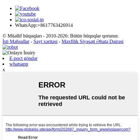
WhatsApp:+8617763426914
© Müəllif hüquqları - 2010-2026: Bütün hüquqlar qorunur.
İsti Məhsullar
-
Sayt xəritəsi
-
Məxfilik Siyasəti Əhatə Dairəsi
E-poçt göndər
whatsapp
x