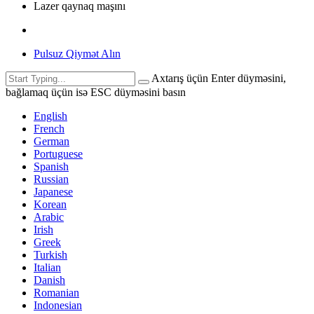
Lazer qaynaq maşını
Pulsuz Qiymət Alın
Axtarış üçün Enter düyməsini,
bağlamaq üçün isə ESC düyməsini basın
English
French
German
Portuguese
Spanish
Russian
Japanese
Korean
Arabic
Irish
Greek
Turkish
Italian
Danish
Romanian
Indonesian