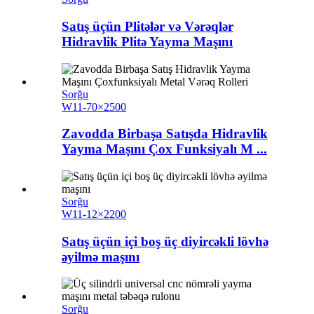
Satış üçün Plitələr və Vərəqlər
Hidravlik Plitə Yayma Maşını
Sorğu
W11-70×2500
Zavodda Birbaşa Satışda Hidravlik
Yayma Maşını Çox Funksiyalı M ...
Sorğu
W11-12×2200
Satış üçün içi boş üç diyircəkli lövhə
əyilmə maşını
Sorğu