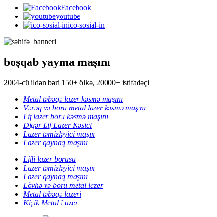
Facebook
youtube
ico-sosial-in
boşqab yayma maşını
2004-cü ildən bəri 150+ ölkə, 20000+ istifadəçi
Metal təbəqə lazer kəsmə maşını
Vərəq və boru metal lazer kəsmə maşını
Lif lazer boru kəsmə maşını
Digər Lif Lazer Kəsici
Lazer təmizləyici maşın
Lazer qaynaq maşını
Lifli lazer borusu
Lazer təmizləyici maşın
Lazer qaynaq maşını
Lövhə və boru metal lazer
Metal təbəqə lazeri
Kiçik Metal Lazer