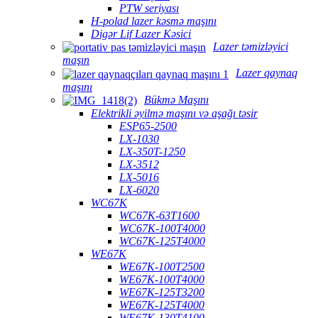
PTW seriyası
H-polad lazer kəsmə maşını
Digər Lif Lazer Kəsici
Lazer təmizləyici
maşın
Lazer qaynaq
maşını
Bükmə Maşını
Elektrikli əyilmə maşını və aşağı təsir
ESP65-2500
LX-1030
LX-350T-1250
LX-3512
LX-5016
LX-6020
WC67K
WC67K-63T1600
WC67K-100T4000
WC67K-125T4000
WE67K
WE67K-100T2500
WE67K-100T4000
WE67K-125T3200
WE67K-125T4000
WE67K-130T4100