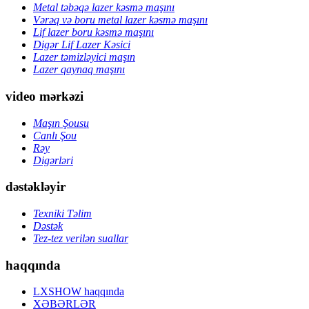
Metal təbəqə lazer kəsmə maşını
Vərəq və boru metal lazer kəsmə maşını
Lif lazer boru kəsmə maşını
Digər Lif Lazer Kəsici
Lazer təmizləyici maşın
Lazer qaynaq maşını
video mərkəzi
Maşın Şousu
Canlı Şou
Rəy
Digərləri
dəstəkləyir
Texniki Təlim
Dəstək
Tez-tez verilən suallar
haqqında
LXSHOW haqqında
XƏBƏRLƏR