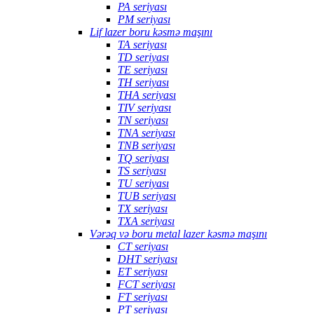
PA seriyası
PM seriyası
Lif lazer boru kəsmə maşını
TA seriyası
TD seriyası
TE seriyası
TH seriyası
THA seriyası
TIV seriyası
TN seriyası
TNA seriyası
TNB seriyası
TQ seriyası
TS seriyası
TU seriyası
TUB seriyası
TX seriyası
TXA seriyası
Vərəq və boru metal lazer kəsmə maşını
CT seriyası
DHT seriyası
ET seriyası
FCT seriyası
FT seriyası
PT seriyası