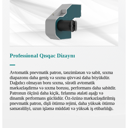
Professional Qısqac Dizaynı
Avtomatik pnevmatik patron, tənzimlənən və sabit, sıxma
diapazonu daha geniş və sıxma qüvvəsi daha böyükdür.
Dağıdıcı olmayan boru sıxma, sürətli avtomatik
mərkəzləşdirmə və sıxma borusu, performans daha sabitdir.
Patronun ölçüsü daha kiçik, fırlanma ətaləti aşağı və
dinamik performans güclüdür. Öz-özünə mərkəzləşdirilmiş
pnevmatik patron, dişli ötürmə rejimi, daha yüksək ötürmə
səmərəliliyi, uzun işləmə müddəti və yüksək iş etibarlılığı.