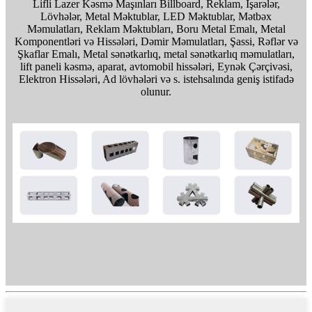
Lifli Lazer Kəsmə Maşınları Billboard, Reklam, İşarələr,
Lövhələr, Metal Məktublar, LED Məktublar, Mətbəx
Məmulatları, Reklam Məktubları, Boru Metal Emalı, Metal
Komponentləri və Hissələri, Dəmir Məmulatları, Şassi, Rəflər və
Şkaflar Emalı, Metal sənətkarlıq, metal sənətkarlıq məmulatları,
lift paneli kəsmə, aparat, avtomobil hissələri, Eynək Çərçivəsi,
Elektron Hissələri, Ad lövhələri və s. istehsalında geniş istifadə
olunur.