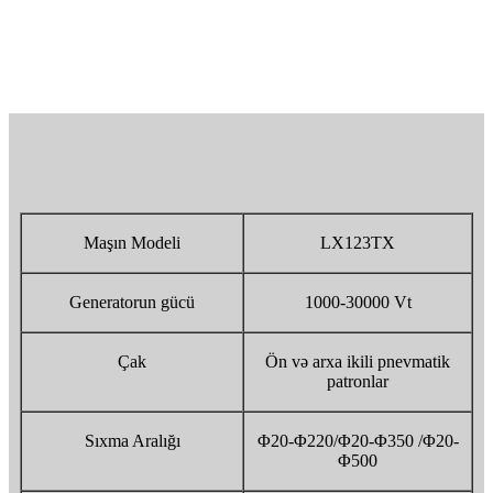
Maşın Modeli
LX123TX
Generatorun gücü
1000-30000 Vt
Çak
Ön və arxa ikili pnevmatik
patronlar
Sıxma Aralığı
Φ20-Φ220/Φ20-Φ350 /Φ20-
Φ500