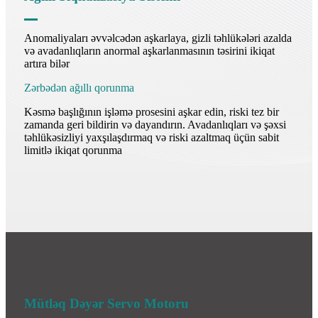
Anomaliyaları əvvəlcədən aşkarlaya, gizli təhlükələri azalda
və avadanlıqların anormal aşkarlanmasının təsirini ikiqat
artıra bilər
Zərbədən ağıllı qorunma
Kəsmə başlığının işləmə prosesini aşkar edin, riski tez bir
zamanda geri bildirin və dayandırın. Avadanlıqları və şəxsi
təhlükəsizliyi yaxşılaşdırmaq və riski azaltmaq üçün sabit
limitlə ikiqat qorunma
Mütləq Dəyər Servo Motoru