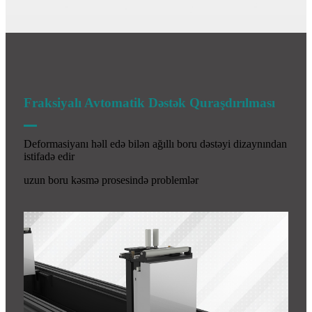
Fraksiyalı Avtomatik Dəstək Quraşdırılması
Deformasiyanı həll edə bilən ağıllı boru dəstəyi dizaynından
istifadə edir
uzun boru kəsmə prosesində problemlər