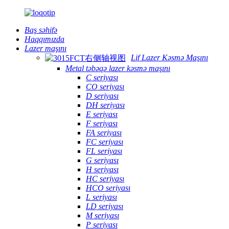
Baş səhifə
Haqqımızda
Lazer maşını
Lif Lazer Kəsmə Maşını
Metal təbəqə lazer kəsmə maşını
C seriyası
CO seriyası
D seriyası
DH seriyası
E seriyası
F seriyası
FA seriyası
FC seriyası
FL seriyası
G seriyası
H seriyası
HC seriyası
HCO seriyası
L seriyası
LD seriyası
M seriyası
P seriyası