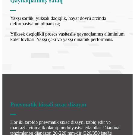
Qaynaqlanmış Yataq
Yaxşı sərtlik, yüksək dəqiqlik, həyat dövrü ərzində
deformasiyanın olmaması;
Yüksək dəqiqlikli proses vasitəsilə qaynaqlanmış alüminium
kolet lövhəsi. Yaxşı çəki və yaxşı dinamik performans.
Pnevmatik hissəli sıxac dizaynı
Hər iki tərəfdə pnevmatik sıxac dizaynı tətbiq edir və
mərkəzi avtomatik olaraq modulyasiya edə bilər. Diaqonal
tənzimlənən diapazon 20-220 mm-dir (320/350 isteğe