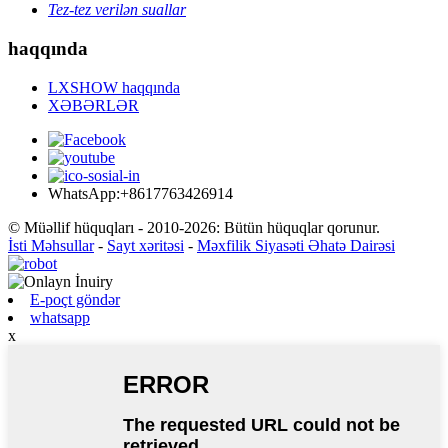
Tez-tez verilən suallar
haqqında
LXSHOW haqqında
XƏBƏRLƏR
WhatsApp:+8617763426914
© Müəllif hüquqları - 2010-2026: Bütün hüquqlar qorunur.
İsti Məhsullar
-
Sayt xəritəsi
-
Məxfilik Siyasəti Əhatə Dairəsi
E-poçt göndər
whatsapp
x