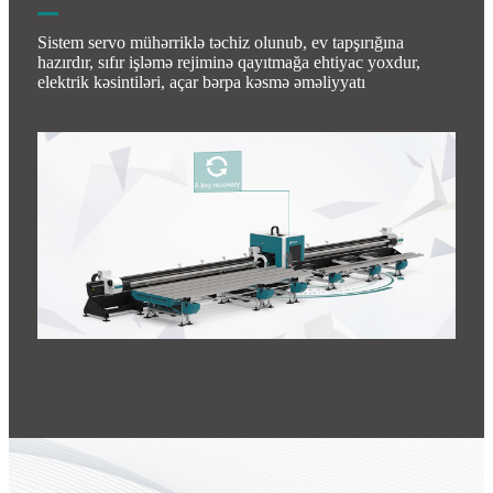
Sistem servo mühərriklə təchiz olunub, ev tapşırığına
hazırdır, sıfır işləmə rejiminə qayıtmağa ehtiyac yoxdur,
elektrik kəsintiləri, açar bərpa kəsmə əməliyyatı