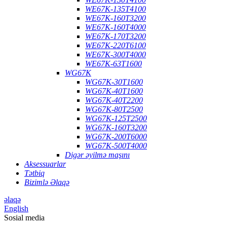
WE67K-135T4100
WE67K-160T3200
WE67K-160T4000
WE67K-170T3200
WE67K-220T6100
WE67K-300T4000
WE67K-63T1600
WG67K
WG67K-30T1600
WG67K-40T1600
WG67K-40T2200
WG67K-80T2500
WG67K-125T2500
WG67K-160T3200
WG67K-200T6000
WG67K-500T4000
Digər əyilmə maşını
Aksessuarlar
Tətbiq
Bizimlə Əlaqə
əlaqə
English
Sosial media