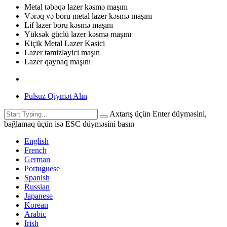
Metal təbəqə lazer kəsmə maşını
Vərəq və boru metal lazer kəsmə maşını
Lif lazer boru kəsmə maşını
Yüksək güclü lazer kəsmə maşını
Kiçik Metal Lazer Kəsici
Lazer təmizləyici maşın
Lazer qaynaq maşını
Pulsuz Qiymət Alın
Axtarış üçün Enter düyməsini,
bağlamaq üçün isə ESC düyməsini basın
English
French
German
Portuguese
Spanish
Russian
Japanese
Korean
Arabic
Irish