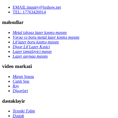
EMAIL:inquiry@lxshow.net
TEL: 17763426914
məhsullar
Metal təbəqə lazer kəsmə maşını
Vərəq və boru metal lazer kəsmə maşını
Lif lazer boru kəsmə maşını
Digər Lif Lazer Kəsici
Lazer təmizləyici maşın
Lazer qaynaq maşını
video mərkəzi
Maşın Şousu
Canlı Şou
Rəy
Digərləri
dəstəkləyir
Texniki Təlim
Dəstək