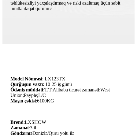
təhlükəsizliyi yaxşılaşdırmaq və riski azaltmaq üçün sabit
limitlə ikiqat qorunma
Model Nömrəsi
: LX123TX
Qurğuşun vaxtı
: 10-25 iş günü
Ödəniş müddəti
:T/T;Alibaba ticarət zəmanəti;West
Union;Payple;L/C
Maşın çəkisi
:6100KG
Brend
:LXSHOW
Zəmanət
:3 il
Göndərmə
Dənizlə/Quru yolu ilə