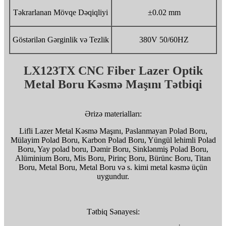
Təkrarlanan Mövqe Dəqiqliyi
±0.02 mm
Göstərilən Gərginlik və Tezlik
380V 50/60HZ
LX123TX CNC Fiber Lazer Optik
Metal Boru Kəsmə Maşını Tətbiqi
Ərizə materialları:
Lifli Lazer Metal Kəsmə Maşını, Paslanmayan Polad Boru,
Mülayim Polad Boru, Karbon Polad Boru, Yüngül lehimli Polad
Boru, Yay polad boru, Dəmir Boru, Sinklənmiş Polad Boru,
Alüminium Boru, Mis Boru, Pirinç Boru, Bürünc Boru, Titan
Boru, Metal Boru, Metal Boru və s. kimi metal kəsmə üçün
uygundur.
Tətbiq Sənayesi: