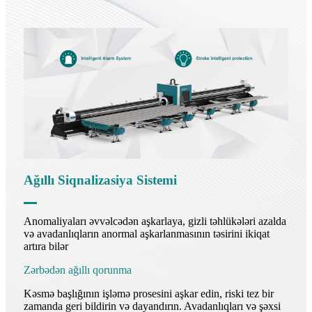
Ağıllı Siqnalizasiya Sistemi
Anomaliyaları əvvəlcədən aşkarlaya, gizli təhlükələri azalda
və avadanlıqların anormal aşkarlanmasının təsirini ikiqat
artıra bilər
Zərbədən ağıllı qorunma
Kəsmə başlığının işləmə prosesini aşkar edin, riski tez bir
zamanda geri bildirin və dayandırın. Avadanlıqları və şəxsi