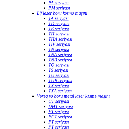
PA seriyası
PM seriyası
Lif lazer boru kəsmə maşını
TA seriyası
TD seriyası
TE seriyası
TH seriyası
THA seriyası
TIV seriyası
TN seriyası
TNA seriyası
TNB seriyası
TQ seriyası
TS seriyası
TU seriyası
TUB seriyası
TX seriyası
TXA seriyası
Vərəq və boru metal lazer kəsmə maşını
CT seriyası
DHT seriyası
ET seriyası
FCT seriyası
FT seriyası
PT seriyası