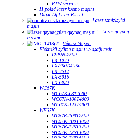
PTW seriyası
H-polad lazer kəsmə maşını
Digər Lif Lazer Kəsici
Lazer təmizləyici
maşın
Lazer qaynaq
maşını
Bükmə Maşını
Elektrikli əyilmə maşını və aşağı təsir
ESP65-2500
LX-1030
LX-350T-1250
LX-3512
LX-5016
LX-6020
WC67K
WC67K-63T1600
WC67K-100T4000
WC67K-125T4000
WE67K
WE67K-100T2500
WE67K-100T4000
WE67K-125T3200
WE67K-125T4000
WE67K-130T4100