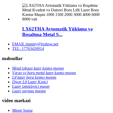
LX62THA Avtomatik Yükləmə və
Boşaltma Metal S...
EMAIL:inquiry@lxshow.net
TEL: 17763426914
məhsullar
Metal təbəqə lazer kəsmə maşını
Vərəq və boru metal lazer kəsmə maşını
Lif lazer boru kəsmə maşını
Digər Lif Lazer Kəsici
Lazer təmizləyici maşın
Lazer qaynaq maşını
video mərkəzi
Maşın Şousu