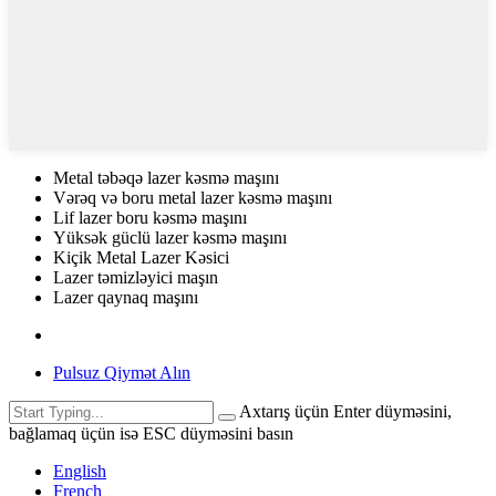
Metal təbəqə lazer kəsmə maşını
Vərəq və boru metal lazer kəsmə maşını
Lif lazer boru kəsmə maşını
Yüksək güclü lazer kəsmə maşını
Kiçik Metal Lazer Kəsici
Lazer təmizləyici maşın
Lazer qaynaq maşını
Pulsuz Qiymət Alın
Axtarış üçün Enter düyməsini,
bağlamaq üçün isə ESC düyməsini basın
English
French