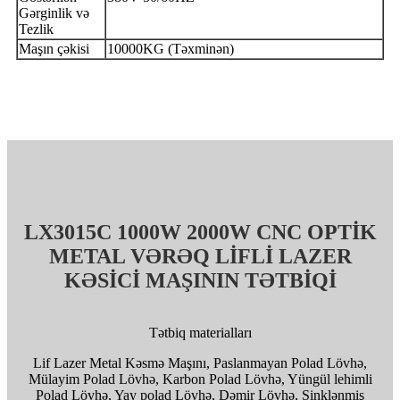
Gərginlik və
Tezlik
Maşın çəkisi
10000KG (Təxminən)
LX3015C 1000W 2000W CNC OPTİK
METAL VƏRƏQ LİFLİ LAZER
KƏSİCİ MAŞININ TƏTBİQİ
Tətbiq materialları
Lif Lazer Metal Kəsmə Maşını, Paslanmayan Polad Lövhə,
Mülayim Polad Lövhə, Karbon Polad Lövhə, Yüngül lehimli
Polad Lövhə, Yay polad Lövhə, Dəmir Lövhə, Sinklənmiş