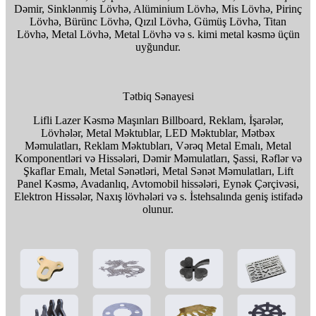
Dəmir, Sinklənmiş Lövhə, Alüminium Lövhə, Mis Lövhə, Pirinç
Lövhə, Bürünc Lövhə, Qızıl Lövhə, Gümüş Lövhə, Titan
Lövhə, Metal Lövhə, Metal Lövhə və s. kimi metal kəsmə üçün
uyğundur.
Tətbiq Sənayesi
Lifli Lazer Kəsmə Maşınları Billboard, Reklam, İşarələr,
Lövhələr, Metal Məktublar, LED Məktublar, Mətbəx
Məmulatları, Reklam Məktubları, Vərəq Metal Emalı, Metal
Komponentləri və Hissələri, Dəmir Məmulatları, Şassi, Rəflər və
Şkaflar Emalı, Metal Sənətləri, Metal Sənət Məmulatları, Lift
Panel Kəsmə, Avadanlıq, Avtomobil hissələri, Eynək Çərçivəsi,
Elektron Hissələr, Naxış lövhələri və s. İstehsalında geniş istifadə
olunur.