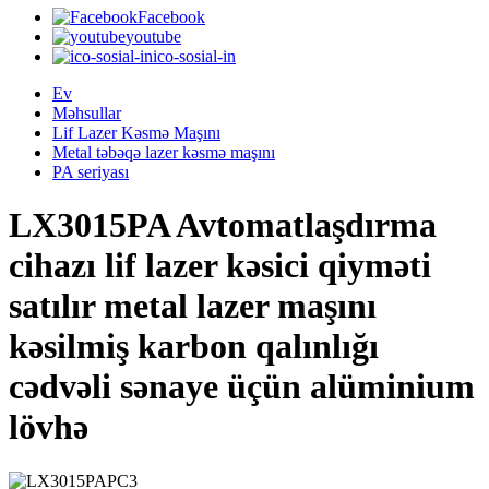
Facebook
youtube
ico-sosial-in
Ev
Məhsullar
Lif Lazer Kəsmə Maşını
Metal təbəqə lazer kəsmə maşını
PA seriyası
LX3015PA Avtomatlaşdırma
cihazı lif lazer kəsici qiyməti
satılır metal lazer maşını
kəsilmiş karbon qalınlığı
cədvəli sənaye üçün alüminium
lövhə