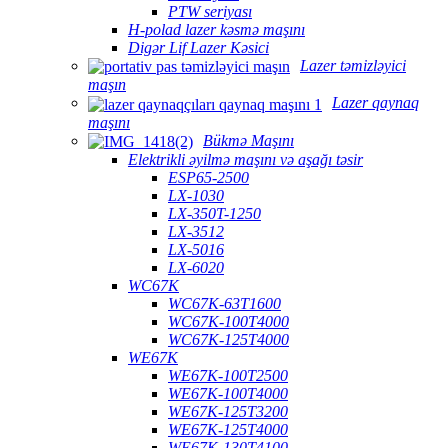
PTW seriyası
H-polad lazer kəsmə maşını
Digər Lif Lazer Kəsici
Lazer təmizləyici
maşın
Lazer qaynaq
maşını
Bükmə Maşını
Elektrikli əyilmə maşını və aşağı təsir
ESP65-2500
LX-1030
LX-350T-1250
LX-3512
LX-5016
LX-6020
WC67K
WC67K-63T1600
WC67K-100T4000
WC67K-125T4000
WE67K
WE67K-100T2500
WE67K-100T4000
WE67K-125T3200
WE67K-125T4000
WE67K-130T4100