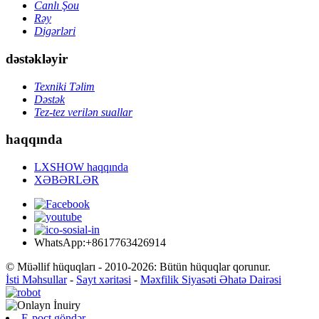
Canlı Şou
Rəy
Digərləri
dəstəkləyir
Texniki Təlim
Dəstək
Tez-tez verilən suallar
haqqında
LXSHOW haqqında
XƏBƏRLƏR
WhatsApp:+8617763426914
© Müəllif hüquqları - 2010-2026: Bütün hüquqlar qorunur.
İsti Məhsullar
-
Sayt xəritəsi
-
Məxfilik Siyasəti Əhatə Dairəsi
E-poçt göndər