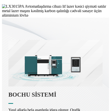
BOCHU SİSTEMİ
Yaşıl əllərlə belə asanlıqla idarə olunur, Qrafik