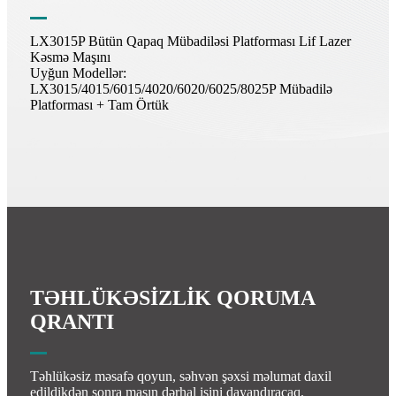
LX3015P Bütün Qapaq Mübadiləsi Platforması Lif Lazer
Kəsmə Maşını
Uyğun Modellər:
LX3015/4015/6015/4020/6020/6025/8025P Mübadilə
Platforması + Tam Örtük
TƏHLÜKƏSİZLİK QORUMA
QRANTI
Təhlükəsiz məsafə qoyun, səhvən şəxsi məlumat daxil
edildikdən sonra maşın dərhal işini dayandıracaq.