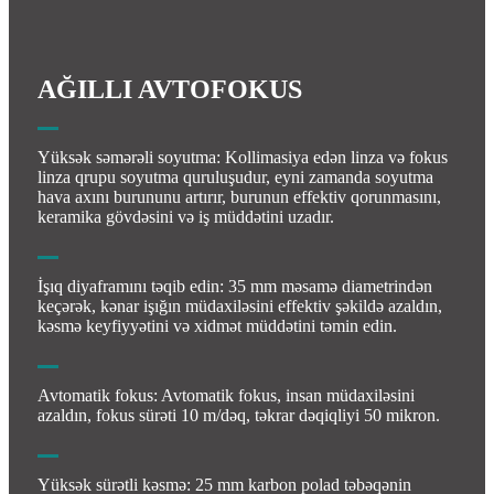
AĞILLI AVTOFOKUS
Yüksək səmərəli soyutma: Kollimasiya edən linza və fokus
linza qrupu soyutma quruluşudur, eyni zamanda soyutma
hava axını burununu artırır, burunun effektiv qorunmasını,
keramika gövdəsini və iş müddətini uzadır.
İşıq diyaframını təqib edin: 35 mm məsamə diametrindən
keçərək, kənar işığın müdaxiləsini effektiv şəkildə azaldın,
kəsmə keyfiyyətini və xidmət müddətini təmin edin.
Avtomatik fokus: Avtomatik fokus, insan müdaxiləsini
azaldın, fokus sürəti 10 m/dəq, təkrar dəqiqliyi 50 mikron.
Yüksək sürətli kəsmə: 25 mm karbon polad təbəqənin