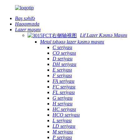
Baş səhifə
Haqqımızda
Lazer maşını
Lif Lazer Kəsmə Maşını
Metal təbəqə lazer kəsmə maşını
C seriyası
CO seriyası
D seriyası
DH seriyası
E seriyası
F seriyası
FA seriyası
FC seriyası
FL seriyası
G seriyası
H seriyası
HC seriyası
HCO seriyası
L seriyası
LD seriyası
M seriyası
P seriyası