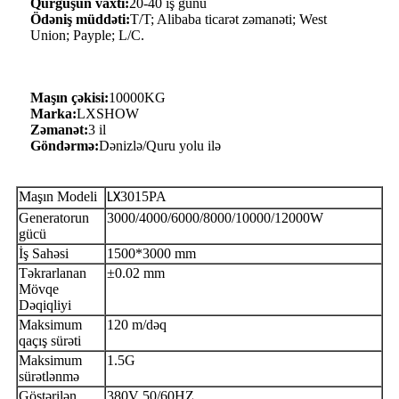
Qurğuşun vaxtı:
20-40 iş günü
Ödəniş müddəti:
T/T; Alibaba ticarət zəmanəti; West
Union; Payple; L/C.
Maşın çəkisi:
10000KG
Marka:
LXSHOW
Zəmanət:
3 il
Göndərmə:
Dənizlə/Quru yolu ilə
Maşın Modeli
3015PA
LX
Generatorun
3000/4000/6000/8000/10000/12000W
gücü
İş Sahəsi
1500*3000 mm
Təkrarlanan
±0.02 mm
Mövqe
Dəqiqliyi
Maksimum
120 m/dəq
qaçış sürəti
Maksimum
1.5G
sürətlənmə
Göstərilən
380V 50/60HZ