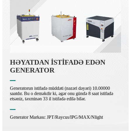
HƏYATDAN İSTİFADƏ EDƏN
GENERATOR
Generatorun istifadə müddəti (nəzəri dəyəri) 10.00000
saatdır. Bu o deməkdir ki, əgər onu gündə 8 saat istifadə
etsəniz, təxminən 33 il istifadə edilə bilər.
Generator Markası: JPT/Raycus/IPG/MAX/Nlight