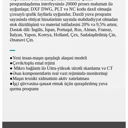
proqramlaşdırma interfeysində 20000 proses məlumatı ilə
uyğunlaşır, DXF DWG, PLT və NC kodu daxil olmaqla
çoxsaylı qrafik fayllarla uyğundur, Daxili yuva proqramı
sayəsində ehtiyat hissələrinin sayında məhdudiyyət olmadan
stok düzülüşünü və material istifadəsini 20% və 9,5% artırır,
Dəstək dili: İngilis, İspan, Portuqal, Rus, Alman, Fransız,
İtalyan, Yapon, Koreya, Holland, Çex, Sadələşdirilmiş Çin,
Ənənəvi Çin.
●Yeni insan-maşın qarşılıqlı əlaqəsi modeli
●Çevik/toplu emal rejimi
● Mikro bağlantı ilə Uitra-yüksək sürətli skanlama və CT
●Əsas komponentlərin real vaxt rejimində monitorinqi
●Maşın texniki xidmətinin aktiv xatırlatması
●İşçi qüvvəsinə qənaət etmək üçün quraşdırılmış yuva
qurma proqramı