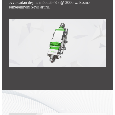
əvvəlcədən deşmə müddəti<3 s @ 3000 w, kəsmə
səmərəliliyini xeyli artırır.