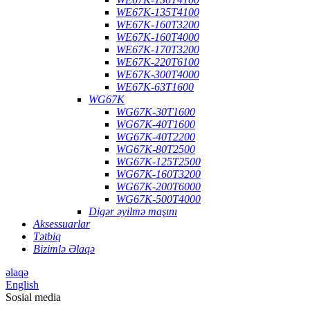
WE67K-135T4100
WE67K-160T3200
WE67K-160T4000
WE67K-170T3200
WE67K-220T6100
WE67K-300T4000
WE67K-63T1600
WG67K
WG67K-30T1600
WG67K-40T1600
WG67K-40T2200
WG67K-80T2500
WG67K-125T2500
WG67K-160T3200
WG67K-200T6000
WG67K-500T4000
Digər əyilmə maşını
Aksessuarlar
Tətbiq
Bizimlə Əlaqə
əlaqə
English
Sosial media