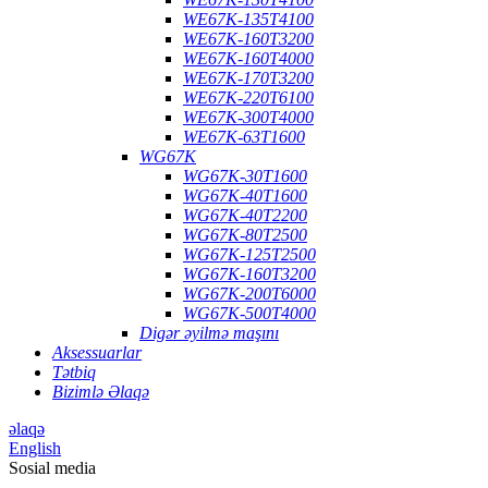
WE67K-135T4100
WE67K-160T3200
WE67K-160T4000
WE67K-170T3200
WE67K-220T6100
WE67K-300T4000
WE67K-63T1600
WG67K
WG67K-30T1600
WG67K-40T1600
WG67K-40T2200
WG67K-80T2500
WG67K-125T2500
WG67K-160T3200
WG67K-200T6000
WG67K-500T4000
Digər əyilmə maşını
Aksessuarlar
Tətbiq
Bizimlə Əlaqə
əlaqə
English
Sosial media