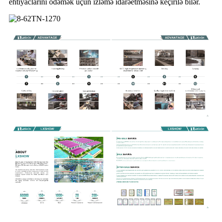
ehtiyaclarını ödəmək üçün izləmə idarəetməsinə keçirilə bilər.