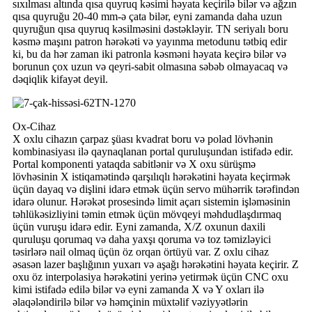
sıxılması altında qısa quyruq kəsimi həyata keçirilə bilər və ağzın
qısa quyruğu 20-40 mm-ə çata bilər, eyni zamanda daha uzun
quyruğun qısa quyruq kəsilməsini dəstəkləyir. TN seriyalı boru
kəsmə maşını patron hərəkəti və yayınma metodunu tətbiq edir
ki, bu da hər zaman iki patronla kəsməni həyata keçirə bilər və
borunun çox uzun və qeyri-sabit olmasına səbəb olmayacaq və
dəqiqlik kifayət deyil.
Ox-Cihaz
X oxlu cihazın çarpaz şüası kvadrat boru və polad lövhənin
kombinasiyası ilə qaynaqlanan portal quruluşundan istifadə edir.
Portal komponenti yataqda sabitlənir və X oxu sürüşmə
lövhəsinin X istiqamətində qarşılıqlı hərəkətini həyata keçirmək
üçün dayaq və dişlini idarə etmək üçün servo mühərrik tərəfindən
idarə olunur. Hərəkət prosesində limit açarı sistemin işləməsinin
təhlükəsizliyini təmin etmək üçün mövqeyi məhdudlaşdırmaq
üçün vuruşu idarə edir. Eyni zamanda, X/Z oxunun daxili
quruluşu qorumaq və daha yaxşı qoruma və toz təmizləyici
təsirlərə nail olmaq üçün öz orqan örtüyü var. Z oxlu cihaz
əsasən lazer başlığının yuxarı və aşağı hərəkətini həyata keçirir. Z
oxu öz interpolasiya hərəkətini yerinə yetirmək üçün CNC oxu
kimi istifadə edilə bilər və eyni zamanda X və Y oxları ilə
əlaqələndirilə bilər və həmçinin müxtəlif vəziyyətlərin