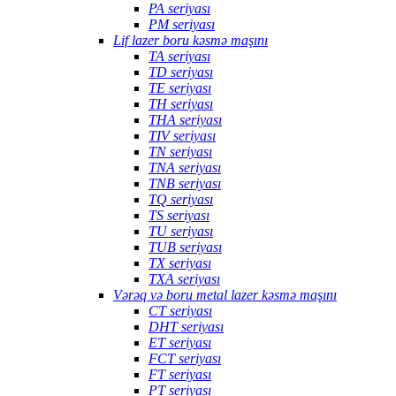
PA seriyası
PM seriyası
Lif lazer boru kəsmə maşını
TA seriyası
TD seriyası
TE seriyası
TH seriyası
THA seriyası
TIV seriyası
TN seriyası
TNA seriyası
TNB seriyası
TQ seriyası
TS seriyası
TU seriyası
TUB seriyası
TX seriyası
TXA seriyası
Vərəq və boru metal lazer kəsmə maşını
CT seriyası
DHT seriyası
ET seriyası
FCT seriyası
FT seriyası
PT seriyası