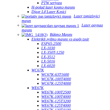
PTW seriyası
H-polad lazer kəsmə maşını
Digər Lif Lazer Kəsici
Lazer təmizləyici
maşın
Lazer qaynaq
maşını
Bükmə Maşını
Elektrikli əyilmə maşını və aşağı təsir
ESP65-2500
LX-1030
LX-350T-1250
LX-3512
LX-5016
LX-6020
WC67K
WC67K-63T1600
WC67K-100T4000
WC67K-125T4000
WE67K
WE67K-100T2500
WE67K-100T4000
WE67K-125T3200
WE67K-125T4000
WE67K-130T4100