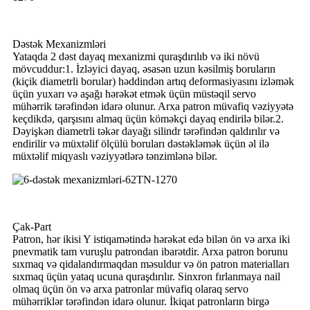
Dəstək Mexanizmləri
Yataqda 2 dəst dayaq mexanizmi quraşdırılıb və iki növü
mövcuddur:1. İzləyici dayaq, əsasən uzun kəsilmiş boruların
(kiçik diametrli borular) həddindən artıq deformasiyasını izləmək
üçün yuxarı və aşağı hərəkət etmək üçün müstəqil servo
mühərrik tərəfindən idarə olunur. Arxa patron müvafiq vəziyyətə
keçdikdə, qarşısını almaq üçün köməkçi dayaq endirilə bilər.2.
Dəyişkən diametrli təkər dayağı silindr tərəfindən qaldırılır və
endirilir və müxtəlif ölçülü boruları dəstəkləmək üçün əl ilə
müxtəlif miqyaslı vəziyyətlərə tənzimlənə bilər.
Çak-Part
Patron, hər ikisi Y istiqamətində hərəkət edə bilən ön və arxa iki
pnevmatik tam vuruşlu patrondan ibarətdir. Arxa patron borunu
sıxmaq və qidalandırmaqdan məsuldur və ön patron materialları
sıxmaq üçün yataq ucuna quraşdırılır. Sinxron fırlanmaya nail
olmaq üçün ön və arxa patronlar müvafiq olaraq servo
mühərriklər tərəfindən idarə olunur. İkiqat patronların birgə