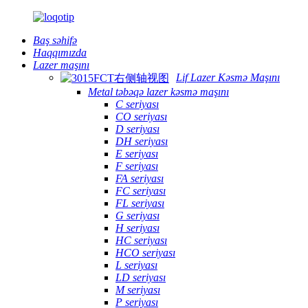
Baş səhifə
Haqqımızda
Lazer maşını
Lif Lazer Kəsmə Maşını
Metal təbəqə lazer kəsmə maşını
C seriyası
CO seriyası
D seriyası
DH seriyası
E seriyası
F seriyası
FA seriyası
FC seriyası
FL seriyası
G seriyası
H seriyası
HC seriyası
HCO seriyası
L seriyası
LD seriyası
M seriyası
P seriyası