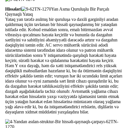
Hissələri
Yan Asma Quruluşlu Bir Parçalı
Qaynaqlı Yataq
Yataq yan tərəfə asılmış bir quruluşa və daxili gərginliyi aradan
qaldırmaq üçün tavlanan bir hissəli qaynaqlanmış bir yataqdan
istifadə edir. Kobud emaldan sonra, emalı bitirməzdən əvvəl
vibrasiya qocalması həyata keçirilir və bununla da dəzgahın
sərtliyini və sabitliyini əhəmiyyətli dərəcədə artırır və dəzgahın
dəqiqliyini təmin edir. AC servo mühərrik sürücüsü ədədi
idarəetmə sistemi tərəfindən idarə olunur və patron mühərrik
sürücülərindən sonra Y istiqamətində qarşılıqlı hərəkəti həyata
keçirir, sürətli hərəkət və qidalanma hərəkətini həyata keçirir.
Həm Y oxu dayağı, həm də xətti istiqamətləndirici rels yüksək
dəqiqlikli məhsullardan hazırlanır ki, bu da ötürmənin dəqiqliyini
effektiv şəkildə təmin edir; vuruşun hər iki ucundakı limit açarları
idarə olunur və eyni zamanda sərt limit cihazı quraşdırılır ki, bu
da dəzgahın hərəkət təhlükəsizliyini effektiv şəkildə təmin edir;
dəzgah aşağıdakılarla təchiz olunub: Avtomatik yağlama cihazı
hərəkət edən hissələrin yaxşı vəziyyətdə işləməsini təmin etmək
üçün yatağın hərəkət edən hissələrinə müntəzəm olaraq yağlama
yağı əlavə edir ki, bu da istiqamətləndirici relslərin, dişlilərin və
dayaqların xidmət müddətini yaxşılaşdıra bilər.