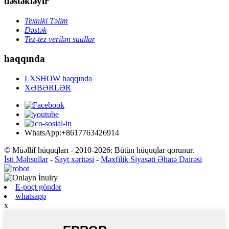
dəstəkləyir
Texniki Təlim
Dəstək
Tez-tez verilən suallar
haqqında
LXSHOW haqqında
XƏBƏRLƏR
WhatsApp:+8617763426914
© Müəllif hüquqları - 2010-2026: Bütün hüquqlar qorunur.
İsti Məhsullar
-
Sayt xəritəsi
-
Məxfilik Siyasəti Əhatə Dairəsi
E-poçt göndər
whatsapp
x