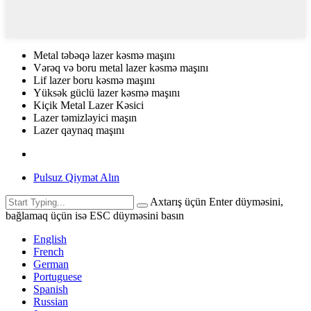
Metal təbəqə lazer kəsmə maşını
Vərəq və boru metal lazer kəsmə maşını
Lif lazer boru kəsmə maşını
Yüksək güclü lazer kəsmə maşını
Kiçik Metal Lazer Kəsici
Lazer təmizləyici maşın
Lazer qaynaq maşını
Pulsuz Qiymət Alın
Axtarış üçün Enter düyməsini,
bağlamaq üçün isə ESC düyməsini basın
English
French
German
Portuguese
Spanish
Russian