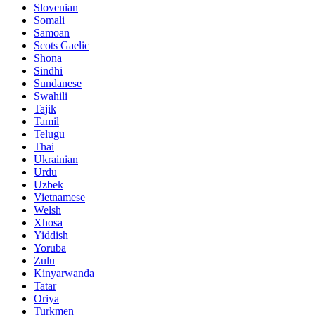
Slovenian
Somali
Samoan
Scots Gaelic
Shona
Sindhi
Sundanese
Swahili
Tajik
Tamil
Telugu
Thai
Ukrainian
Urdu
Uzbek
Vietnamese
Welsh
Xhosa
Yiddish
Yoruba
Zulu
Kinyarwanda
Tatar
Oriya
Turkmen