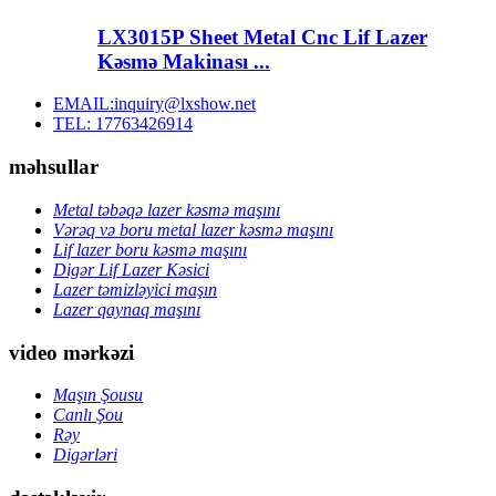
LX3015P Sheet Metal Cnc Lif Lazer
Kəsmə Makinası ...
EMAIL:inquiry@lxshow.net
TEL: 17763426914
məhsullar
Metal təbəqə lazer kəsmə maşını
Vərəq və boru metal lazer kəsmə maşını
Lif lazer boru kəsmə maşını
Digər Lif Lazer Kəsici
Lazer təmizləyici maşın
Lazer qaynaq maşını
video mərkəzi
Maşın Şousu
Canlı Şou
Rəy
Digərləri