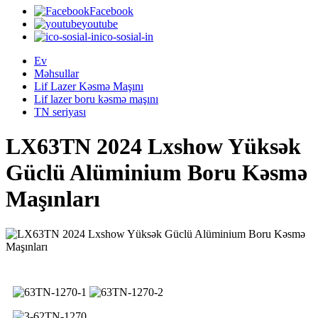
Facebook
youtube
ico-sosial-in
Ev
Məhsullar
Lif Lazer Kəsmə Maşını
Lif lazer boru kəsmə maşını
TN seriyası
LX63TN 2024 Lxshow Yüksək
Güclü Alüminium Boru Kəsmə
Maşınları